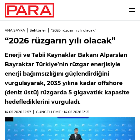
ANA SAYFA
Sektörler
“2026 rüzgarın yılı olacak”
“2026 rüzgarın yılı olacak”
Enerji ve Tabii Kaynaklar Bakanı Alparslan
Bayraktar Türkiye’nin rüzgar enerjisiyle
enerji bağımsızlığını güçlendirdiğini
vurgulayarak, 2035 yılına kadar offshore
(deniz üstü) rüzgarda 5 gigavatlık kapasite
hedeflediklerini vurguladı.
14.05.2026
12:57
GÜNCELLEME : 14.05.2026
13:21