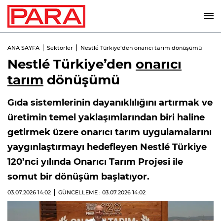
ANA SAYFA
Sektörler
Nestlé Türkiye’den onarıcı tarım dönüşümü
Nestlé Türkiye’den
onarıcı
tarım
dönüşümü
Gıda sistemlerinin dayanıklılığını artırmak ve
üretimin temel yaklaşımlarından biri haline
getirmek üzere onarıcı tarım uygulamalarını
yaygınlaştırmayı hedefleyen Nestlé Türkiye
120’nci yılında Onarıcı Tarım Projesi ile
somut bir dönüşüm başlatıyor.
03.07.2026
14:02
GÜNCELLEME : 03.07.2026
14:02