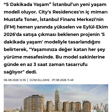
“5 Dakikada Yaşam” İstanbul’un yeni yaşam
modeli oluyor. City's Residences'ın iç mimarı
Mustafa Toner, İstanbul Finans Merkezi'nin
(İFM) hemen yanında yükselen ve Eylül-Ekim
2026'da satışa çıkması beklenen projenin '5
dakikada yaşam' modeliyle tasarlandığını
belirterek, "Yaşamınıza değer katan her şey
yürüme mesafesinde. Bu model sakinlerine
günde en az 3 saat zaman tasarrufu
sağlıyor" dedi.
06.08.2026
12:35
GÜNCELLEME : 07.08.2026
11:49