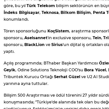
göre, bu yıl
Türk Telekom
bilişim sektörünün en büyü
İndeks Bilgisayar
,
Teknosa
,
Bilkom Bilişim
,
Penta T
konumlandı.
Tören sponsorluğunu
KoçSistem
, araştırma sponso
sponsoru,
Aselsannet
'in exclusive sponsoru,
Tein
,
Tr
sponsoru,
BlackLion
ve
Sirius
'un dijital iş ortakları
yaptı.
Açılış programında; BThaber Başkan Yardımcısı
Özl
Geyik
, Odine Solutions Teknoloji COO'su
Bora Yücel
,
Tribuntek Kurucu Ortağı
Serhat Güzel
ve U2 AI Stud
yarınına ayna tuttular.
Bilişim 500 Araştırması ve ödül törenini 27 yıldır sü
konuşmasında; "Türkiye'de alanında tek olan bu değer
sürdürüyoruz. Sektörümüzün verisini daha geniş kitle