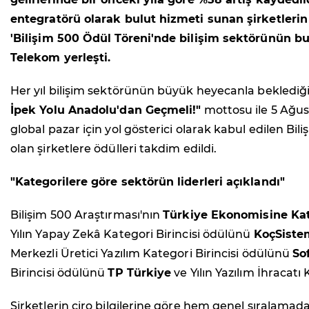
entegratörü olarak bulut hizmeti sunan şirketlerin g
'Bilişim 500 Ödül Töreni'nde bilişim sektörünün bugü
Telekom yerleşti.
Her yıl bilişim sektörünün büyük heyecanla beklediğ
İpek Yolu Anadolu'dan Geçmeli!"
mottosu ile 5 Ağus
global pazar için yol gösterici olarak kabul edilen Bili
olan şirketlere ödülleri takdim edildi.
"Kategorilere göre sektörün liderleri açıklandı"
Bilişim 500 Araştırması'nın
Türkiye Ekonomisine Kat
Yılın Yapay Zekâ Kategori Birincisi ödülünü
KoçSiste
Merkezli Üretici Yazılım Kategori Birincisi ödülünü
So
Birincisi ödülünü
TP Türkiye
ve Yılın Yazılım İhracatı
Şirketlerin ciro bilgilerine göre hem genel sıralamad