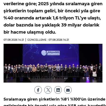
verilerine göre; 2025 yılında sıralamaya giren
şirketlerin toplam geliri, bir önceki yıla göre
%40 oranında artarak 1,6 trilyon TL’ye ulaştı,
dolar bazında ise yaklaşık 39 milyar dolarlık
bir hacme ulaşmış oldu.
07.08.2026
14:21
GÜNCELLEME : 07.08.2026
14:21
Sıralamaya giren şirketlerin %8'i %100'ün üzerinde
gelirlerinde bir önceki yıla göre %58 artış kayde