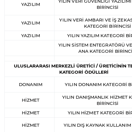
YILIN VERİ GÜVENLİĞİ YAZILIM
YAZILIM
BİRİNCİSİ
YILIN VERİ AMBARI VE İŞ ZEKAS
YAZILIM
KATEGORİ BİRİNCİSİ
YAZILIM
YILIN YAZILIM KATEGORİ Bİ
YILIN SİSTEM ENTEGRATÖRÜ VE
ANA KATEGORİ BİRİNCİ
ULUSLARARASI MERKEZLİ ÜRETİCİ / ÜRETİCİNİN T
KATEGORİ ÖDÜLLERİ
DONANIM
YILIN DONANIM KATEGORİ Bİ
YILIN DANIŞMANLIK HİZMET 
HİZMET
BİRİNCİSİ
HİZMET
YILIN HİZMET KATEGORİ BİR
HİZMET
YILIN DIŞ KAYNAK KULLANIM