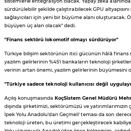
sistemlerle entegrasyon olacak. Yapay zeka alanında, r
sürdürülebilir şekilde çalıştırabilecek GPU altyapısın
sağlayıcıları için yeni bir büyüme alanı oluşturacak.
büyüyen üç alan olacak" dedi.
"Finans sektörü lokomotif olmayı sürdürüyor"
Türkiye bilişim sektörünün itici gücünün hâlâ fina
yazılım gelirlerinin %45'i bankaların teknoloji şirketle
verinin artan önemi, yazılım gelirlerinin büyümesini o
"Türkiye sadece teknoloji kullanıcısı değil uygula
Açılış konuşmasında
KoçSistem Genel Müdürü Mehm
dışında şirketimizi, sektörümüzü ve yatırımlarımızın çı
İpek Yolu Anadolu'dan Geçmeli' teması da son derece a
teknoloji üreten, bu üretimi gerçekleştirecek kabiliye
Yolu vizyonuyla Anadolu'dan önce bölgemize, ardın