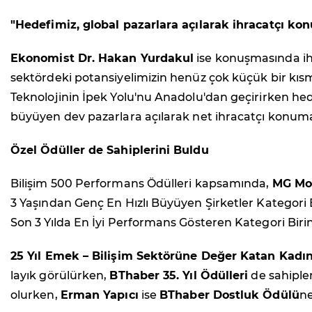
"Hedefimiz, global pazarlara açılarak ihracatçı ko
Ekonomist Dr. Hakan Yurdakul
ise konuşmasında ihra
sektördeki potansiyelimizin henüz çok küçük bir kısmın
Teknolojinin İpek Yolu'nu Anadolu'dan geçirirken hede
büyüyen dev pazarlara açılarak net ihracatçı konuma
Özel Ödüller de Sahiplerini Buldu
Bilişim 500 Performans Ödülleri kapsamında,
MG Mob
3 Yaşından Genç En Hızlı Büyüyen Şirketler Kategori B
Son 3 Yılda En İyi Performans Gösteren Kategori Birin
25 Yıl Emek – Bilişim Sektörüne Değer Katan Kadın
layık görülürken,
BThaber 35. Yıl Ödülleri
de sahiple
olurken,
Erman Yapıcı
ise
BThaber Dostluk Ödülü
ne