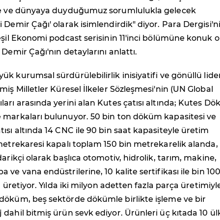
re ve dünyaya duyduğumuz sorumlulukla gelecek
 Demir Çağı' olarak isimlendirdik" diyor. Para Dergisi'n
eşil Ekonomi podcast serisinin 11'inci bölümüne konuk o
 Demir Çağı'nın detaylarını anlattı.
k kurumsal sürdürülebilirlik inisiyatifi ve gönüllü lider
miş Milletler Küresel İlkeler Sözleşmesi'nin (UN Global
arı arasında yerini alan Kutes çatısı altında; Kutes D
 markaları bulunuyor. 50 bin ton döküm kapasitesi ve
ısı altında 14 CNC ile 90 bin saat kapasiteyle üretim
metrekaresi kapalı toplam 150 bin metrekarelik alanda,
arikçi olarak başlıca otomotiv, hidrolik, tarım, makine,
ve vana endüstrilerine, 10 kalite sertifikası ile bin 10
a üretiyor. Yılda iki milyon adetten fazla parça üretimiyl
döküm, beş sektörde dökümle birlikte işleme ve bir
dahil bitmiş ürün sevk ediyor. Ürünleri üç kıtada 10 ü