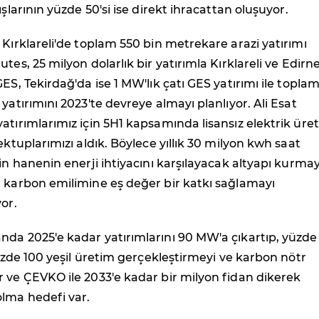
ışlarının yüzde 50'si ise direkt ihracattan oluşuyor.
 Kırklareli'de toplam 550 bin metrekare arazi yatırımı
tes, 25 milyon dolarlık bir yatırımla Kırklareli ve Edirn
ES, Tekirdağ'da ise 1 MW'lık çatı GES yatırımı ile topla
yatırımını 2023'te devreye almayı planlıyor. Ali Esat
atırımlarımız için 5H1 kapsamında lisansız elektrik üre
ektuplarımızı aldık. Böylece yıllık 30 milyon kwh saat
bin hanenin enerji ihtiyacını karşılayacak altyapı kurmay
n karbon emilimine eş değer bir katkı sağlamayı
or.
nda 2025'e kadar yatırımlarını 90 MW'a çıkartıp, yüzde
 yüzde 100 yeşil üretim gerçekleştirmeyi ve karbon nötr
 ve ÇEVKO ile 2033'e kadar bir milyon fidan dikerek
olma hedefi var.