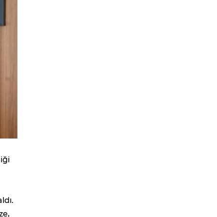
iği
ldı.
ze,