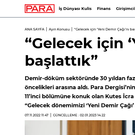
İş Dünyası Kulis
Finans
Girişimci
ANA SAYFA
Ayın Konusu
“Gelecek için ‘Yeni Demir Çağı’nı ba
“Gelecek için 
başlattık”
Demir-döküm sektöründe 30 yıldan faz
öncelikleri arasına aldı. Para Dergisi’n
11’inci bölümüne konuk olan Kutes İcra
“Gelecek dönemimizi ‘Yeni Demir Çağı’ 
07.11.2022
11:47
GÜNCELLEME : 02.01.2023
14:22