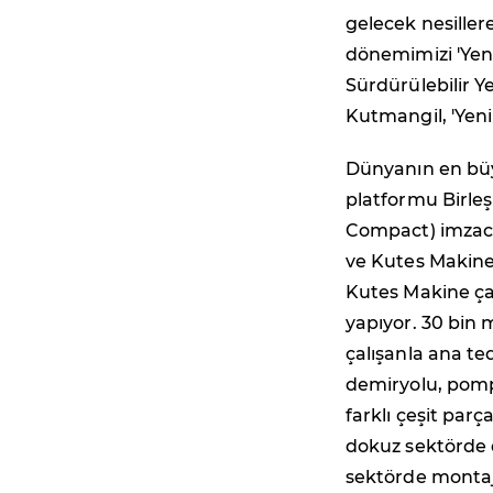
gelecek nesille
dönemimizi 'Yeni
Sürdürülebilir Y
Kutmangil, 'Yeni
Dünyanın en büyü
platformu Birleş
Compact) imzacıl
ve Kutes Makine
Kutes Makine çat
yapıyor. 30 bin 
çalışanla ana ted
demiryolu, pompa 
farklı çeşit parç
dokuz sektörde 
sektörde montaj 