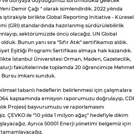
re ve dünyaya duyduğumuz sorumlulukla gelecek
Yeni Demir Çağı " olarak isimlendirdik. 2022 yılında
iştirakiyle birlikte Global Reporting Initiative - Küresel
mi (GRI) standardında hazırlanmış sürdürülebilirlik
nlayıp, sektörümüzde öncü olacağız. UN Global
lduk. Bunun yanı sıra "Sıfır Atık" sertifikamızı aldık.
iyet Eşitliği Programı Sertifikası almaya hak kazandık.
irlikte İstanbul Üniversitesi Orman, Maden, Gazetecilik,
lurji fakültelerinde toplamda 20 öğrencimize Mehme
 Bursu imkanı sunduk.
bilimsel tabanlı hedeflerin belirlenmesi için çalışmalara
14064 kapsamında emisyon raporumuzu doğrulayıp, CD
ık Projesi) başvurumuzu ve raporlamasını
iz. ÇEVKO ile "10 yılda 1 milyon ağaç" hedefiyle dikim
şlayacağız. Ayrıca 50001 Enerji yönetimi belgemiz için
i tamamlayacağız.