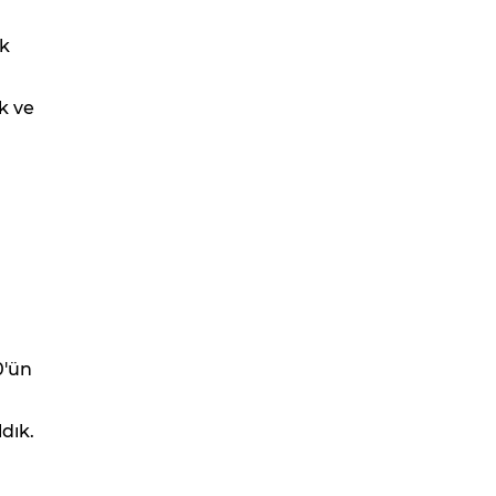
ek
k ve
0'ün
dık.