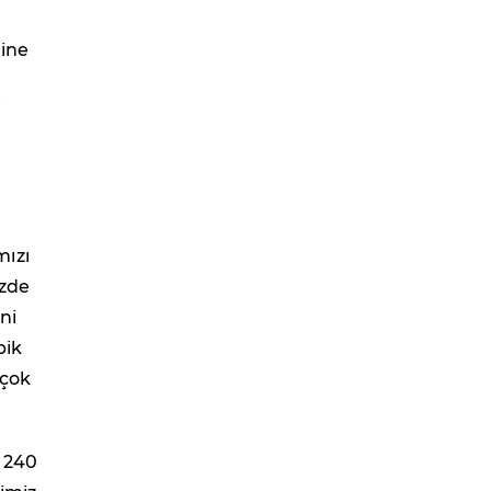
line
i
mızı
izde
ni
pik
rçok
. 240