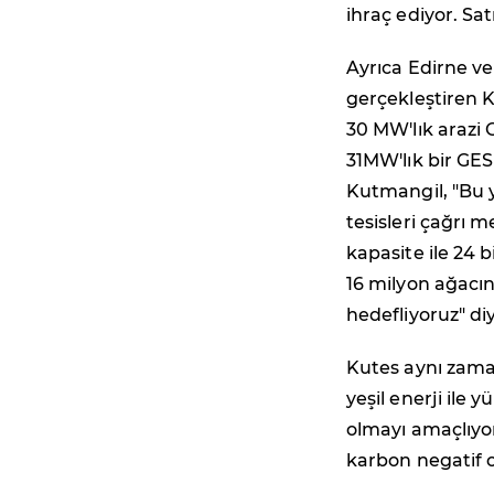
ihraç ediyor. Sat
Ayrıca Edirne ve
gerçekleştiren Ku
30 MW'lık arazi G
31MW'lık bir GES 
Kutmangil, "Bu y
tesisleri çağrı m
kapasite ile 24 
16 milyon ağacı
hedefliyoruz" diy
Kutes aynı zama
yeşil enerji ile
olmayı amaçlıyor
karbon negatif 