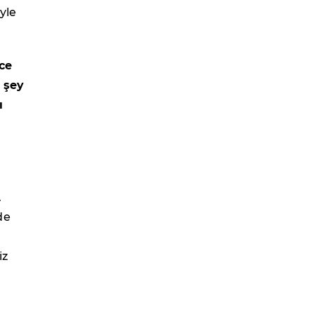
yle
ce
r şey
ı
.
de
iz