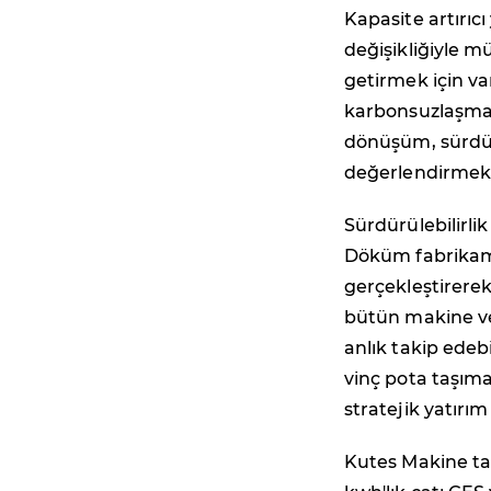
Kapasite artırıcı
değişikliğiyle m
getirmek için va
karbonsuzlaşma po
dönüşüm, sürdür
değerlendirmek,
Sürdürülebilirli
Döküm fabrikamı
gerçekleştirerek
bütün makine ve 
anlık takip edebi
vinç pota taşıma 
stratejik yatırım
Kutes Makine tar