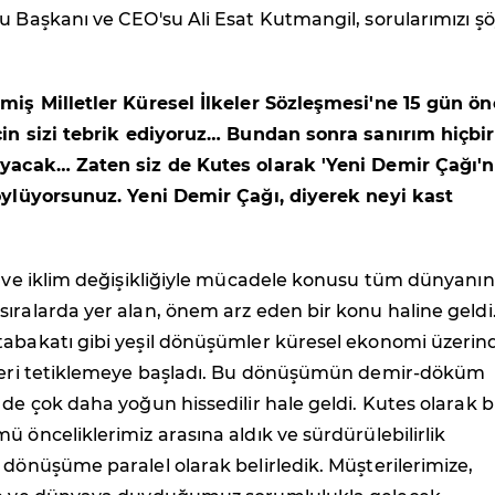
u Başkanı ve CEO'su Ali Esat Kutmangil, sorularımızı şö
şmiş Milletler Küresel İlkeler Sözleşmesi'ne 15 gün ön
için sizi tebrik ediyoruz… Bundan sonra sanırım hiçbi
ayacak… Zaten siz de Kutes olarak 'Yeni Demir Çağı'n
söylüyorsunuz. Yeni Demir Çağı, diyerek neyi kast
k ve iklim değişikliğiyle mücadele konusu tüm dünyanın
ıralarda yer alan, önem arz eden bir konu haline geldi
tabakatı gibi yeşil dönüşümler küresel ekonomi üzerin
kleri tetiklemeye başladı. Bu dönüşümün demir-döküm
 de çok daha yoğun hissedilir hale geldi. Kutes olarak b
ü önceliklerimiz arasına aldık ve sürdürülebilirlik
 dönüşüme paralel olarak belirledik. Müşterilerimize,