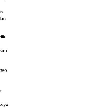
in
lan
lik
öküm
 350
0
e
lkeye