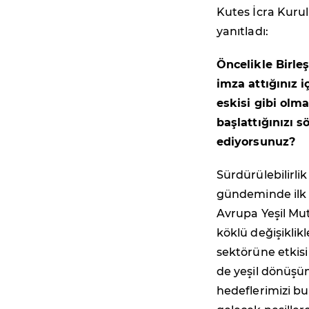
Kutes İcra Kurul
yanıtladı:
Öncelikle Birle
imza attığınız 
eskisi gibi olm
başlattığınızı 
ediyorsunuz?
Sürdürülebilirli
gündeminde ilk s
Avrupa Yeşil Mu
köklü değişikli
sektörüne etkisi
de yeşil dönüşüm
hedeflerimizi bu