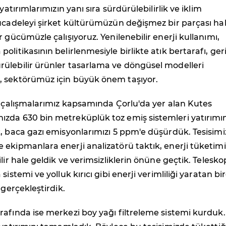
 yatırımlarımızın yanı sıra sürdürülebilirlik ve iklim
ücadeleyi şirket kültürümüzün değişmez bir parçası ha
r gücümüzle çalışıyoruz. Yenilenebilir enerji kullanımı,
litikasının belirlenmesiyle birlikte atık bertarafı, ger
ülebilir ürünler tasarlama ve döngüsel modelleri
 sektörümüz için büyük önem taşıyor.
k çalışmalarımız kapsamında Çorlu'da yer alan Kutes
zda 630 bin metreküplük toz emiş sistemleri yatırımı
, baca gazı emisyonlarımızı 5 ppm'e düşürdük. Tesisim
ekipmanlara enerji analizatörü taktık, enerji tüketimi
lir hale geldik ve verimsizliklerin önüne geçtik. Telesko
sistemi ve yolluk kırıcı gibi enerji verimliliği yaratan bi
 gerçekleştirdik.
afında ise merkezi boy yağı filtreleme sistemi kurduk