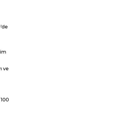
e'de
m
tim
ı ve
 100