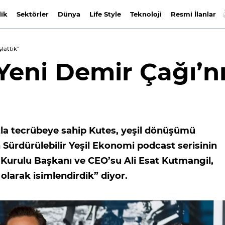
lik
Sektörler
Dünya
Life Style
Teknoloji
Resmi İlanlar
şlattık”
‘Yeni Demir Çağı’n
la tecrübeye sahip Kutes, yeşil dönüşümü
in Sürdürülebilir Yeşil Ekonomi podcast serisinin
 Kurulu Başkanı ve CEO’su Ali Esat Kutmangil,
olarak isimlendirdik” diyor.