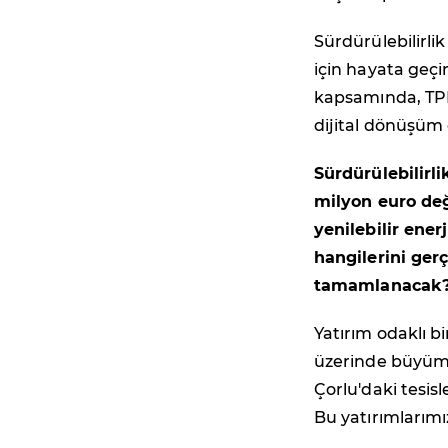
Sürdürülebilirlik
için hayata geç
kapsamında, TPM,
dijital dönüşüm
Sürdürülebilirli
milyon euro değ
yenilebilir ener
hangilerini ger
tamamlanacak
Yatırım odaklı b
üzerinde büyüme 
Çorlu'daki tesis
Bu yatırımlarım