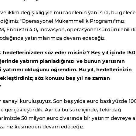
 ve iklim değişikliğiyle mücadelenin yanı sıra, bu gelec
irdiğimiz "Operasyonel Mükemmellik Programı"mız
 Endüstri 4.0, inovasyon, operasyonel sürdürülebilirli
 odağında yatırımlarımıza devam edeceğiz.
k hedeflerinizden söz eder misiniz? Beş yıl içinde 150
erinde yatırım planladığınızı ve bunun yarısının
ji yatırımı olduğunu öğrendim. Bu yıl, hedeflerinizin
çekleştirdiniz; söz konusu beş yıl ne zaman
?
ir sanayi kuruluşuyuz. Son beş yılda euro bazlı yüzde 10
gerçekleştirdik. Ayrıca bu süre içinde, Tekirdağ
lerimizde 50 milyon euro civarında bir yatırım devreye al
ıza hız kesmeden devam edeceğiz.