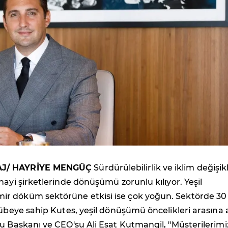
J/ HAYRİYE MENGÜÇ
Sürdürülebilirlik ve iklim değişikl
nayi şirketlerinde dönüşümü zorunlu kılıyor. Yeşil
 döküm sektörüne etkisi ise çok yoğun. Sektörde 30
rübeye sahip Kutes, yeşil dönüşümü öncelikleri arasına a
u Başkanı ve CEO'su Ali Esat Kutmangil, "Müşterilerimi