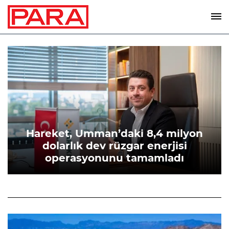
Hareket, Umman’daki 8,4 milyon
dolarlık dev rüzgar enerjisi
operasyonunu tamamladı