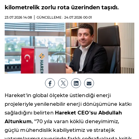
kilometrelik zorlu rota üzerinden taşıdı.
23.07.2026
14:08
GÜNCELLEME : 24.07.2026
00:01
Hareket'in global ölçekte üstlendiği enerji
projeleriyle yenilenebilir enerji dönüşümüne katkı
sağladığını belirten
Hareket CEO'su Abdullah
Altunkum
, "70 yıla varan köklü deneyimimiz,
güçlü mühendislik kabiliyetimiz ve stratejik
yatırımlarımız sayesinde farklı coğrafyalarda kritik