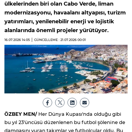
ülkelerinden biri olan Cabo Verde, liman
modernizasyonu, havaalanı altyapısı, turizm
yatırımları, yenilenebilir enerji ve lojistik
alanlarında önemli projeler yürütüyor.
16.07.2026
14:05
GÜNCELLEME : 21.07.2026
00:01
ÖZBEY MEN/
Her Dünya Kupası'nda olduğu gibi
bu yıl 23'üncüsü düzenlenen bu futbol şölenine de
damgasını vuran takımlar ve futbolcular oldu. Bu