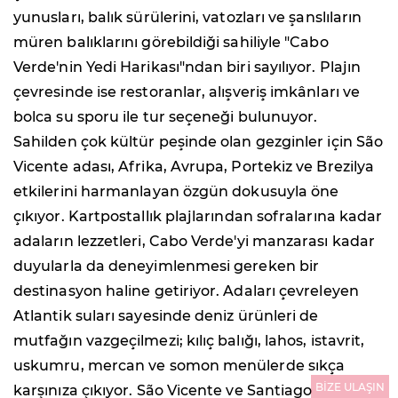
yunusları, balık sürülerini, vatozları ve şanslıların
müren balıklarını görebildiği sahiliyle "Cabo
Verde'nin Yedi Harikası"ndan biri sayılıyor. Plajın
çevresinde ise restoranlar, alışveriş imkânları ve
bolca su sporu ile tur seçeneği bulunuyor.
Sahilden çok kültür peşinde olan gezginler için São
Vicente adası, Afrika, Avrupa, Portekiz ve Brezilya
etkilerini harmanlayan özgün dokusuyla öne
çıkıyor. Kartpostallık plajlarından sofralarına kadar
adaların lezzetleri, Cabo Verde'yi manzarası kadar
duyularla da deneyimlenmesi gereken bir
destinasyon haline getiriyor. Adaları çevreleyen
Atlantik suları sayesinde deniz ürünleri de
mutfağın vazgeçilmezi; kılıç balığı, lahos, istavrit,
uskumru, mercan ve somon menülerde sıkça
BİZE ULAŞIN
karşınıza çıkıyor. São Vicente ve Santiago