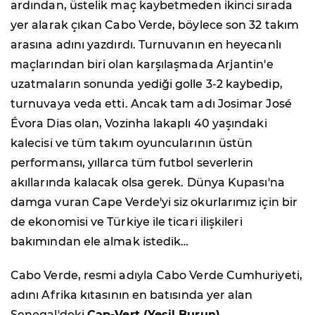
ardından, üstelik maç kaybetmeden ikinci sırada
yer alarak çıkan Cabo Verde, böylece son 32 takım
arasına adını yazdırdı. Turnuvanın en heyecanlı
maçlarından biri olan karşılaşmada Arjantin'e
uzatmaların sonunda yediği golle 3-2 kaybedip,
turnuvaya veda etti. Ancak tam adı Josimar José
Évora Dias olan, Vozinha lakaplı 40 yaşındaki
kalecisi ve tüm takım oyuncularının üstün
performansı, yıllarca tüm futbol severlerin
akıllarında kalacak olsa gerek. Dünya Kupası'na
damga vuran Cape Verde'yi siz okurlarımız için bir
de ekonomisi ve Türkiye ile ticari ilişkileri
bakımından ele almak istedik…
Cabo Verde, resmi adıyla Cabo Verde Cumhuriyeti,
adını Afrika kıtasının en batısında yer alan
Senegal'deki
Cap-Vert (Yeşil Burun)