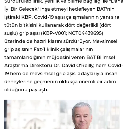
Sürdürülebilirlik, yenilik ve bilime bağlılığı ile "Daha
İyi Bir Gelecek" inşa etmeyi hedefleyen BAT'nin
iştiraki KBP, Covid-19 aşısı çalışmalarının yanı sıra
tütün bitkisini kullanarak dört değerlikli (dört
suşlu) grip aşısı (KBP-V001; NCT04439695)
üzerinde de hazırlıklarını sürdürüyor. Mevsimsel
grip aşısının Faz-1 klinik çalışmalarının
tamamlandığının müjdesini veren BAT Bilimsel
Araştırma Direktörü Dr. David O'Reilly, hem Covid-
19 hem de mevsimsel grip aşısı adaylarıyla insan
deneylerine geçmenin oldukça önemli bir adım
olduğunu paylaştı.