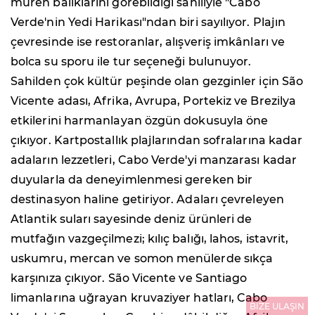
müren balıklarını görebildiği sahiliyle "Cabo
Verde'nin Yedi Harikası"ndan biri sayılıyor. Plajın
çevresinde ise restoranlar, alışveriş imkânları ve
bolca su sporu ile tur seçeneği bulunuyor.
Sahilden çok kültür peşinde olan gezginler için São
Vicente adası, Afrika, Avrupa, Portekiz ve Brezilya
etkilerini harmanlayan özgün dokusuyla öne
çıkıyor. Kartpostallık plajlarından sofralarına kadar
adaların lezzetleri, Cabo Verde'yi manzarası kadar
duyularla da deneyimlenmesi gereken bir
destinasyon haline getiriyor. Adaları çevreleyen
Atlantik suları sayesinde deniz ürünleri de
mutfağın vazgeçilmezi; kılıç balığı, lahos, istavrit,
uskumru, mercan ve somon menülerde sıkça
karşınıza çıkıyor. São Vicente ve Santiago
limanlarına uğrayan kruvaziyer hatları, Cabo
BİZE ULAŞIN