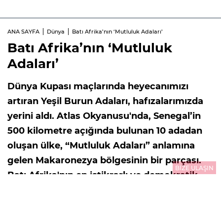
ANA SAYFA
Dünya
Batı Afrika’nın ‘Mutluluk Adaları’
Batı Afrika’nın ‘Mutluluk
Adaları’
Dünya Kupası maçlarında heyecanımızı
artıran Yeşil Burun Adaları, hafızalarımızda
yerini aldı. Atlas Okyanusu'nda, Senegal’in
500 kilometre açığında bulunan 10 adadan
oluşan ülke, “Mutluluk Adaları” anlamına
gelen Makaronezya bölgesinin bir parçası.
BİZE ULAŞIN
Batı Afrika'nın en istikrarlı ve demokratik
ülkelerinden biri olan Cabo Verde, liman
modernizasyonu, havaalanı altyapısı, turizm
yatırımları, yenilenebilir enerji ve lojistik