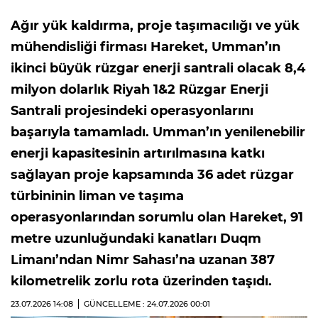
Ağır yük kaldırma, proje taşımacılığı ve yük
mühendisliği firması Hareket, Umman’ın
ikinci büyük rüzgar enerji santrali olacak 8,4
milyon dolarlık Riyah 1&2 Rüzgar Enerji
Santrali projesindeki operasyonlarını
başarıyla tamamladı. Umman’ın yenilenebilir
enerji kapasitesinin artırılmasına katkı
sağlayan proje kapsamında 36 adet rüzgar
türbininin liman ve taşıma
operasyonlarından sorumlu olan Hareket, 91
metre uzunluğundaki kanatları Duqm
Limanı’ndan Nimr Sahası’na uzanan 387
kilometrelik zorlu rota üzerinden taşıdı.
23.07.2026
14:08
GÜNCELLEME : 24.07.2026
00:01