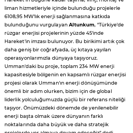
liman hizmetleriyle içinde bulunduğu projelerle
6108,95 MW'lık enerji sağlanmasına katkıda
bulunduğunu vurgulayan
Altunkum
, "Türkiye'de
rüzgar enerjisi projelerinin yüzde 45'inde
Hareket'in imzası bulunuyor. Bu birikimi artık çok
daha geniş bir coğrafyada, üç kıtaya yayılan
operasyonlarımızla dünyaya taşıyoruz.
Umman'daki bu proje, toplam 234 MW enerji
kapasitesiyle bölgenin en kapsamlı rüzgar enerjisi
projesi olarak Umman'ın enerji dönüşümünde
önemli bir adım olurken, bizim için de global
liderlik yolculuğumuzda güçlü bir referans niteliği
taşıyor. Önümüzdeki dönemde de yenilenebilir
enerji başta olmak üzere dünyanın farklı
noktalarında daha büyük ve daha stratejik
projelerde yer almaya devam edeceğiz" dedi.