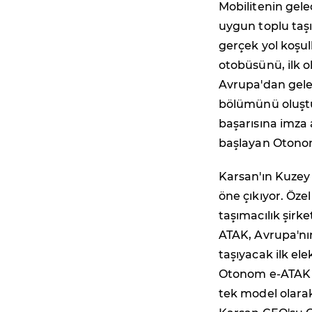
Mobilitenin gele
uygun toplu taş
gerçek yol koşul
otobüsünü, ilk 
Avrupa'dan gelen
bölümünü oluştu
başarısına imza 
başlayan Otono
Karsan'ın Kuzey 
öne çıkıyor. Özel
taşımacılık şir
ATAK, Avrupa'nın 
taşıyacak ilk el
Otonom e-ATAK m
tek model olara