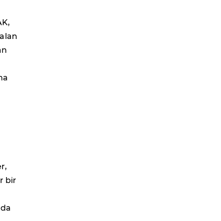
AK,
 alan
an
ma
r,
r bir
mda