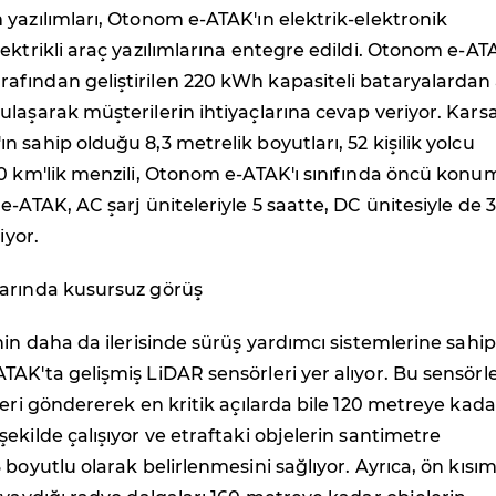
yazılımları, Otonom e-ATAK'ın elektrik-elektronik
ektrikli araç yazılımlarına entegre edildi. Otonom e-AT
fından geliştirilen 220 kWh kapasiteli bataryalardan
laşarak müşterilerin ihtiyaçlarına cevap veriyor. Kars
 sahip olduğu 8,3 metrelik boyutları, 52 kişilik yolcu
00 km'lik menzili, Otonom e-ATAK'ı sınıfında öncü konu
e-ATAK, AC şarj üniteleriyle 5 saatte, DC ünitesiyle de 3
iyor.
arında kusursuz görüş
nin daha da ilerisinde sürüş yardımcı sistemlerine sahip
AK'ta gelişmiş LiDAR sensörleri yer alıyor. Bu sensörle
leri göndererek en kritik açılarda bile 120 metreye kada
ekilde çalışıyor ve etraftaki objelerin santimetre
 boyutlu olarak belirlenmesini sağlıyor. Ayrıca, ön kısı