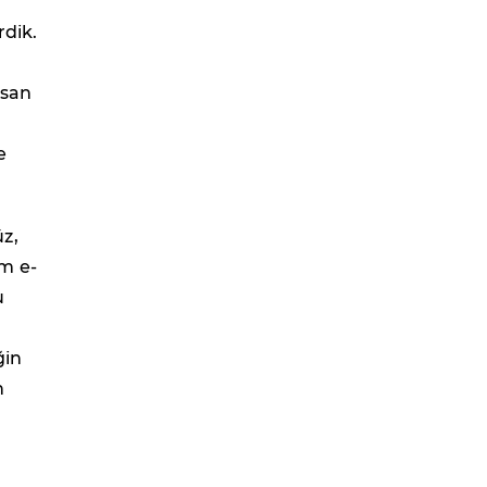
rdik.
rsan
e
z,
m e-
u
ğin
n