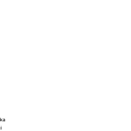
şka
i