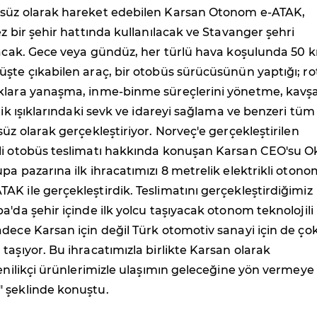
süz olarak hareket edebilen Karsan Otonom e-ATAK,
ez bir şehir hattında kullanılacak ve Stavanger şehri
yacak. Gece veya gündüz, her türlü hava koşulunda 50 
şte çıkabilen araç, bir otobüs sürücüsünün yaptığı; ro
klara yanaşma, inme-binme süreçlerini yönetme, kavş
afik ışıklarındaki sevk ve idareyi sağlama ve benzeri tüm
süz olarak gerçekleştiriyor. Norveç'e gerçekleştirilen
li otobüs teslimatı hakkında konuşan Karsan CEO'su 
pa pazarına ilk ihracatımızı 8 metrelik elektrikli otono
K ile gerçekleştirdik. Teslimatını gerçekleştirdiğimiz
a'da şehir içinde ilk yolcu taşıyacak otonom teknolojili 
dece Karsan için değil Türk otomotiv sanayi için de ço
taşıyor. Bu ihracatımızla birlikte Karsan olarak
yenilikçi ürünlerimizle ulaşımın geleceğine yön vermeye
 şeklinde konuştu.