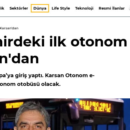
lik
Sektörler
Dünya
Life Style
Teknoloji
Resmi İlanlar
 Karsan'dan
irdeki ilk otonom
n'dan
a’ya giriş yaptı. Karsan Otonom e-
otonom otobüsü olacak.