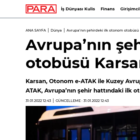
İş Dünyası Kulis
Finans
Girişimci
ANA SAYFA
Dünya
Avrupa’nın şehirdeki ilk otonom otobüsü
Avrupa’nın şeh
otobüsü Karsa
Karsan, Otonom e-ATAK ile Kuzey Avrup
ATAK, Avrupa’nın şehir hattındaki ilk 
31.01.2022
12:43
GÜNCELLEME : 31.01.2022
12:43