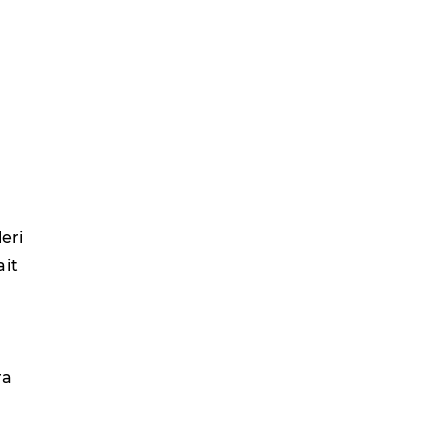
eri
ait
ra