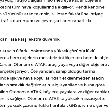
 yaydığı radyo dalgaları 160 metreye kadar objelerin
eketini tüm hava koşullarında algılıyor. Kendi kendine
 sürücüsüz araç teknolojisi, insan faktörüne ihtiyaç
rafik durumunu ve çevre şartlarını rahatlıkla
 canlılara karşı ekstra güvenlik
 aracın 6 farklı noktasında yüksek çözünürlüklü
yerek hem objelerin mesafelerini ölçerken hem de objel
Karsan Otonom e-ATAK, araç, yaya veya diğer objelere 
erçekleştiriyor. Öte yandan, sahip olduğu termal
inde ışık ve hava koşullarından etkilenmeden aracın
ların sıcaklık değişimlerini algılayabilen ve buna göre
ilen Otonom e-ATAK, böylece yayalara ve diğer canlıla
enlik sağlıyor. Otonom e-ATAK'ta yüksek hassasiyette
eten yüksek çözünürlüklü haritalar, GNSS, ivme ölçer ve