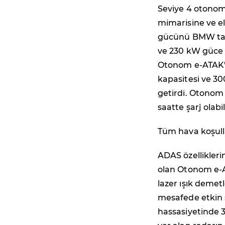
Seviye 4 otonom 
mimarisine ve el
gücünü BMW tara
ve 230 kW güce u
Otonom e-ATAK'ın
kapasitesi ve 3
getirdi. Otonom 
saatte şarj olabil
Tüm hava koşull
ADAS özellikleri
olan Otonom e-AT
lazer ışık demet
mesafede etkin ş
hassasiyetinde 3