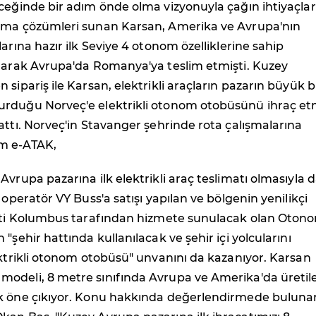
ceğinde bir adım önde olma vizyonuyla çağın ihtiyaçlar
ıma çözümleri sunan Karsan, Amerika ve Avrupa'nın
larına hazır ilk Seviye 4 otonom özelliklerine sahip
olarak Avrupa'da Romanya'ya teslim etmişti. Kuzey
 sipariş ile Karsan, elektrikli araçların pazarın büyük b
rduğu Norveç'e elektrikli otonom otobüsünü ihraç e
attı. Norveç'in Stavanger şehrinde rota çalışmalarına
m e-ATAK,
Avrupa pazarına ilk elektrikli araç teslimatı olmasıyla 
 operatör VY Buss'a satışı yapılan ve bölgenin yenilikçi
keti Kolumbus tarafından hizmete sunulacak olan Oton
"şehir hattında kullanılacak ve şehir içi yolcularını
ektrikli otonom otobüsü" unvanını da kazanıyor. Karsan
odeli, 8 metre sınıfında Avrupa ve Amerika'da üretil
k öne çıkıyor. Konu hakkında değerlendirmede buluna