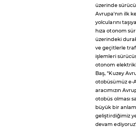
üzerinde sürücü
Avrupa'nın ilk k
yolcularını taşı
hıza otonom sürü
üzerindeki dura
ve geçitlerle tr
işlemleri sürücü
otonom elektrik
Baş, "Kuzey Avru
otobüsümüz e-ATA
aracımızın Avrup
otobüs olması sa
büyük bir anlam 
geliştirdiğimiz 
devam ediyoruz"