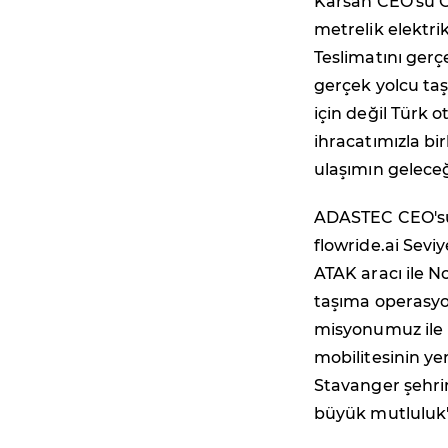
Karsan CEO'su O
metrelik elektri
Teslimatını gerç
gerçek yolcu taş
için değil Türk 
ihracatımızla bir
ulaşımın gelece
ADASTEC CEO'su 
flowride.ai Sev
ATAK aracı ile 
taşıma operasyon
misyonumuz ile 
mobilitesinin ye
Stavanger şehri
büyük mutluluk" 