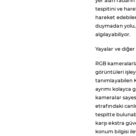
yer alan radarın
tespitini ve har
hareket edebilen
duymadan yolu, t
algılayabiliyor.
Yayalar ve diğer
RGB kameralarla
görüntüleri işle
tanımlayabilen 
ayrımı kolayca g
kameralar sayes
etrafındaki canlı
tespitte bulunab
karşı ekstra güv
konum bilgisi il