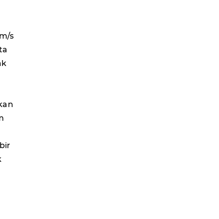
km/s
ta
ak
Okan
m
bir
k