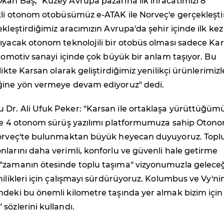
kan Baş, "Kuzey Avrupa pazarına ilk ihracatımızı 8
kli otonom otobüsümüz e-ATAK ile Norveç'e gerçekleşti
ekleştirdiğimiz aracımızın Avrupa'da şehir içinde ilk kez
ıyacak otonom teknolojili bir otobüs olması sadece Ka
otomotiv sanayi içinde çok büyük bir anlam taşıyor. Bu
likte Karsan olarak geliştirdiğimiz yenilikçi ürünlerimizl
ğine yön vermeye devam ediyoruz" dedi.
Dr. Ali Ufuk Peker: "Karsan ile ortaklaşa yürüttüğümü
iye 4 otonom sürüş yazılımı platformumuza sahip Otono
Norveç'te bulunmaktan büyük heyecan duyuyoruz. Topl
larını daha verimli, konforlu ve güvenli hale getirme
"zamanın ötesinde toplu taşıma" vizyonumuzla gelece
nilikleri için çalışmayı sürdürüyoruz. Kolumbus ve Vy'ni
ndeki bu önemli kilometre taşında yer almak bizim için
sözlerini kullandı.