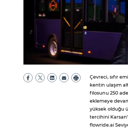
Çevreci, sıfır em
kentin ulaşım al
filosunu 250 ade
eklemeye devam e
yüksek olduğu ül
tercihini Karsan
flowride.ai Sevi