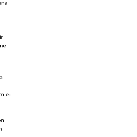
ına
ir
tme
da
om e-
en
n