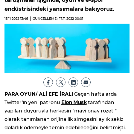
tartışmalar ışığında, oyun ve e-spor
endüstrisindeki yansımalara bakıyoruz.
15.11.2022
13:46
GÜNCELLEME : 17.11.2022
00:01
PARA OYUN/ ALİ EFE İRALI
Geçen haftalarda
Twitter'ın yeni patronu
Elon Musk
tarafından
yapılan duyuruyla herkesin "mavi onay rozeti"
olarak tanımlanan orijinallik simgesini aylık sekiz
dolarlık ödemeyle temin edebileceğini belirtmişti.