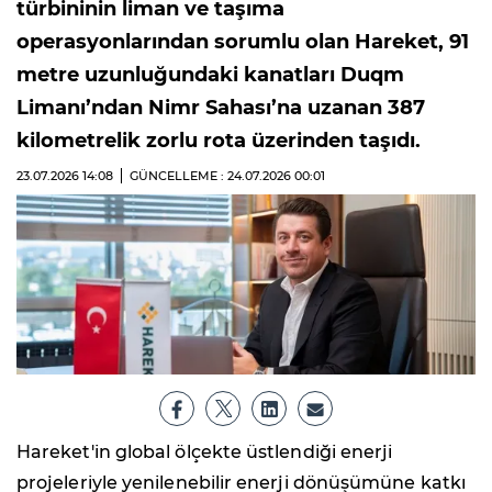
türbininin liman ve taşıma
operasyonlarından sorumlu olan Hareket, 91
metre uzunluğundaki kanatları Duqm
Limanı’ndan Nimr Sahası’na uzanan 387
kilometrelik zorlu rota üzerinden taşıdı.
23.07.2026
14:08
GÜNCELLEME : 24.07.2026
00:01
Hareket'in global ölçekte üstlendiği enerji
projeleriyle yenilenebilir enerji dönüşümüne katkı