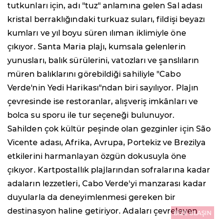
tutkunları için, adı "tuz" anlamına gelen Sal adası
kristal berraklığındaki turkuaz suları, fildişi beyazı
kumları ve yıl boyu süren ılıman iklimiyle öne
çıkıyor. Santa Maria plajı, kumsala gelenlerin
yunusları, balık sürülerini, vatozları ve şanslıların
müren balıklarını görebildiği sahiliyle "Cabo
Verde'nin Yedi Harikası"ndan biri sayılıyor. Plajın
çevresinde ise restoranlar, alışveriş imkânları ve
bolca su sporu ile tur seçeneği bulunuyor.
Sahilden çok kültür peşinde olan gezginler için São
Vicente adası, Afrika, Avrupa, Portekiz ve Brezilya
etkilerini harmanlayan özgün dokusuyla öne
çıkıyor. Kartpostallık plajlarından sofralarına kadar
adaların lezzetleri, Cabo Verde'yi manzarası kadar
duyularla da deneyimlenmesi gereken bir
destinasyon haline getiriyor. Adaları çevreleyen
BİZE ULAŞIN