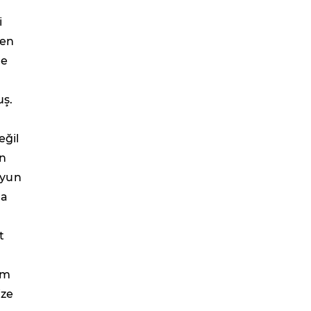
i
den
şe
uş.
eğil
en
Oyun
na
t
ım
ize