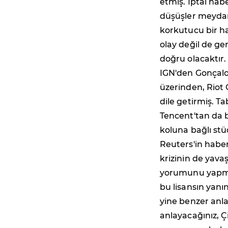
etmiş. İptal hab
düşüşler meydana
korkutucu bir h
olay değil de ge
doğru olacaktır.
IGN'den Gonçalo
üzerinden, Riot 
dile getirmiş. T
Tencent'tan da 
koluna bağlı stüd
Reuters'in habe
krizinin de yav
yorumunu yapmam
bu lisansın yanı
yine benzer anla
anlayacağınız, Ç