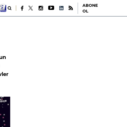
ABONE
OL
yun
u
vler