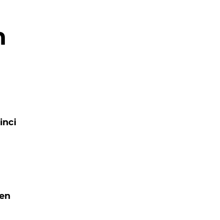
n
inci
den