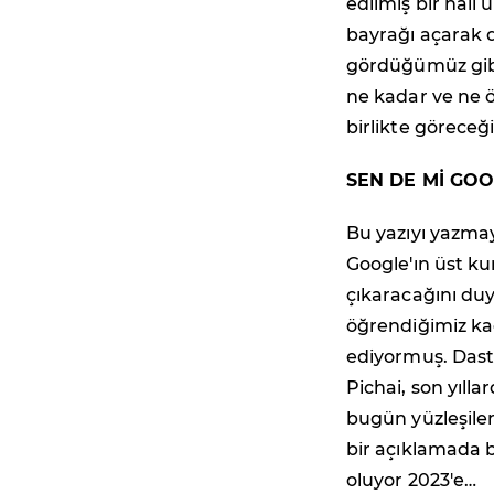
edilmiş bir hali u
bayrağı açarak 
gördüğümüz gibi
ne kadar ve ne
birlikte göreceği
SEN DE Mİ GO
Bu yazıyı yazma
Google'ın üst kur
çıkaracağını du
öğrendiğimiz ka
ediyormuş. Dasti
Pichai, son yılla
bugün yüzleşile
bir açıklamada 
oluyor 2023'e…