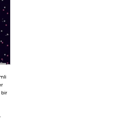
mli
er
 bir
e