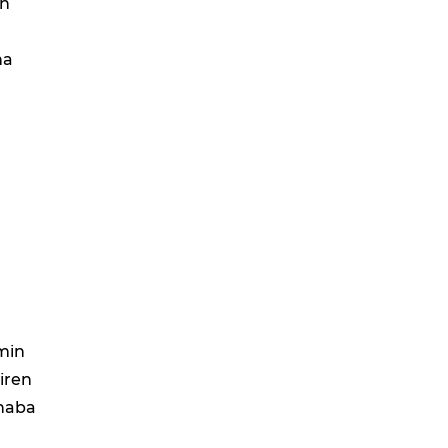
an
ha
emin
iren
rhaba