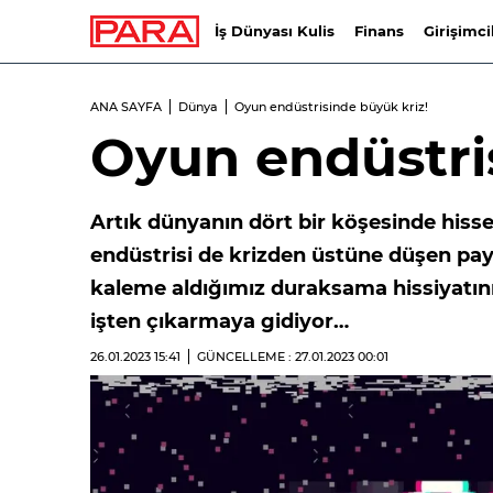
İş Dünyası Kulis
Finans
Girişimci
ANA SAYFA
Dünya
Oyun endüstrisinde büyük kriz!
Oyun endüstri
Artık dünyanın dört bir köşesinde hiss
endüstrisi de krizden üstüne düşen pay
kaleme aldığımız duraksama hissiyatını
işten çıkarmaya gidiyor…
26.01.2023
15:41
GÜNCELLEME : 27.01.2023
00:01