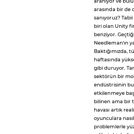
aranıyor ve bulu
arasında bir de 
sanıyoruz? Tabii
biri olan Unity
benziyor. Geçtiğ
Needleman'ın yap
Baktığımızda, tü
haftasında yükse
gibi duruyor. T
sektörün bir mo
endüstrisinin bu
etkilenmeye başl
bilinen ama bir
havası artık rea
oyunculara nasıl
problemlerle yü