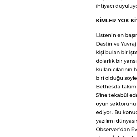
ihtiyacı duyuluy
KİMLER YOK Kİ
Listenin en başın
Dastin ve Yuvraj
kişi bulan bir i
dolarlık bir yan
kullanıcılarını
biri olduğu söyl
Bethesda takımı
5'ine tekabül ed
oyun sektörünü d
ediyor. Bu konud
yazılımı dünyas
Observer'dan Ev