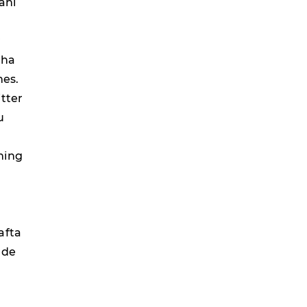
ani
r
aha
mes.
tter
u
ming
afta
 de