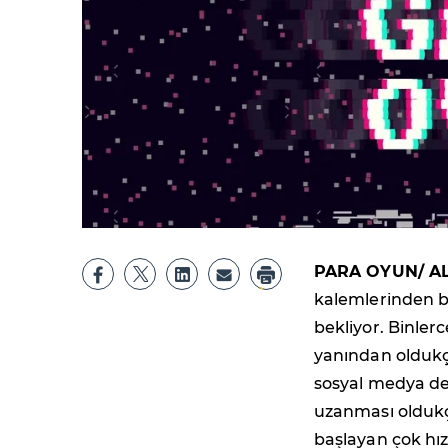
PARA OYUN/ ALİ
kalemlerinden bi
bekliyor. Binlerc
yanından oldukç
sosyal medya de
uzanması oldukç
başlayan çok hız