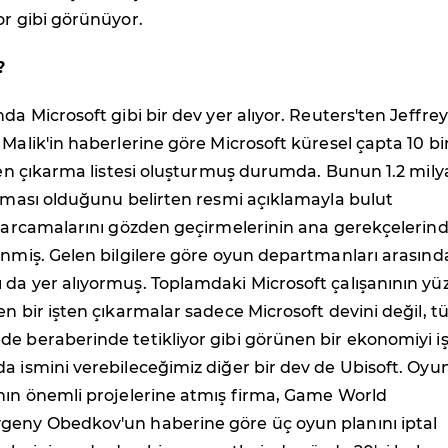
or gibi görünüyor.
?
da Microsoft gibi bir dev yer alıyor. Reuters'ten Jeffrey
 Malik'in haberlerine göre Microsoft küresel çapta 10 bi
şten çıkarma listesi oluşturmuş durumda. Bunun 1.2 mily
sıması olduğunu belirten resmi açıklamayla bulut
n harcamalarını gözden geçirmelerinin ana gerekçelerin
enmiş. Gelen bilgilere göre oyun departmanları arasınd
 da yer alıyormuş. Toplamdaki Microsoft çalışanının yü
en bir işten çıkarmalar sadece Microsoft devini değil, 
e beraberinde tetikliyor gibi görünen bir ekonomiyi i
a ismini verebileceğimiz diğer bir dev de Ubisoft. Oyu
ının önemli projelerine atmış firma, Game World
geny Obedkov'un haberine göre üç oyun planını iptal