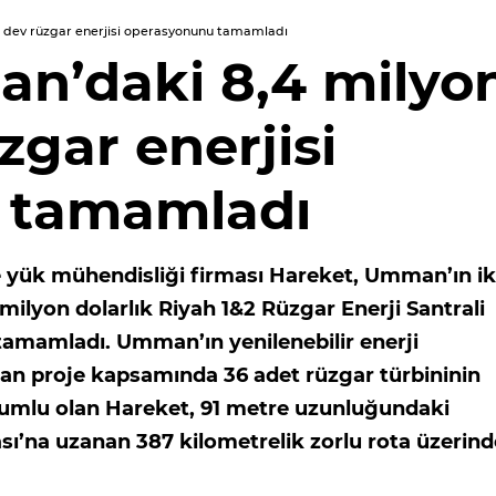
k dev rüzgar enerjisi operasyonunu tamamladı
n’daki 8,4 milyo
zgar enerjisi
 tamamladı
ve yük mühendisliği firması Hareket, Umman’ın ik
milyon dolarlık Riyah 1&2 Rüzgar Enerji Santrali
 tamamladı. Umman’ın yenilenebilir enerji
ayan proje kapsamında 36 adet rüzgar türbininin
rumlu olan Hareket, 91 metre uzunluğundaki
ı’na uzanan 387 kilometrelik zorlu rota üzerin