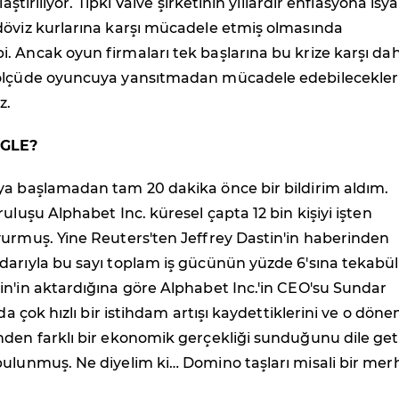
laştırılıyor. Tıpkı Valve şirketinin yıllardır enflasyona isy
döviz kurlarına karşı mücadele etmiş olmasında
. Ancak oyun firmaları tek başlarına bu krize karşı da
 ölçüde oyuncuya yansıtmadan mücadele edebilecekler
z.
OGLE?
ya başlamadan tam 20 dakika önce bir bildirim aldım.
uluşu Alphabet Inc. küresel çapta 12 bin kişiyi işten
yurmuş. Yine Reuters'ten Jeffrey Dastin'in haberinden
darıyla bu sayı toplam iş gücünün yüzde 6'sına tekabül
n'in aktardığına göre Alphabet Inc.'in CEO'su Sundar
rda çok hızlı bir istihdam artışı kaydettiklerini ve o dön
nden farklı bir ekonomik gerçekliği sunduğunu dile get
bulunmuş. Ne diyelim ki… Domino taşları misali bir me