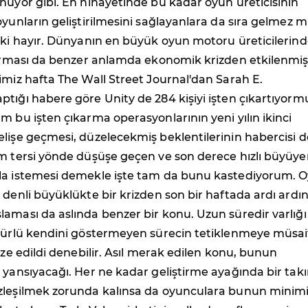
nuyor gibi. En nihayetinde bu kadar oyun üreticisinin
oyunların geliştirilmesini sağlayanlara da sıra gelmez m
 ki hayır. Dünyanın en büyük oyun motoru üreticilerin
 firması da benzer anlamda ekonomik krizden etkilenmi
imiz hafta The Wall Street Journal'dan Sarah E.
tığı habere göre Unity de 284 kişiyi işten çıkartıyorm
m bu işten çıkarma operasyonlarının yeni yılın ikinci
lişe geçmesi, düzelecekmiş beklentilerinin habercisi d
am tersi yönde düşüşe geçen ve son derece hızlı büyüy
la istemesi demekle işte tam da bunu kastediyorum. 
 denli büyüklükte bir krizden son bir haftada ardı ardı
aması da aslında benzer bir konu. Uzun süredir varlığı
 türlü kendini göstermeyen sürecin tetiklenmeye müsai
lize edildi denebilir. Asıl merak edilen konu, bunun
 yansıyacağı. Her ne kadar geliştirme ayağında bir tak
zleşilmek zorunda kalınsa da oyunculara bunun minim