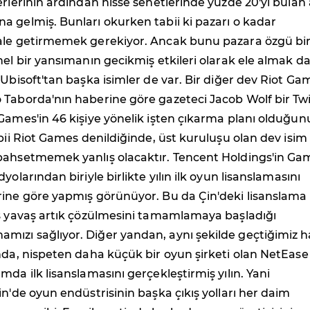
erlerinin ardından hisse senetlerinde yüzde 20'yi bulan 
 gelmiş. Bunları okurken tabii ki pazarı o kadar
ale getirmemek gerekiyor. Ancak bunu pazara özgü bi
nel bir yansımanın gecikmiş etkileri olarak ele almak d
 Ubisoft'tan başka isimler de var. Bir diğer dev Riot Ga
 Taborda'nın haberine göre gazeteci Jacob Wolf bir Twi
Games'in 46 kişiye yönelik işten çıkarma planı olduğun
abii Riot Games denildiğinde, üst kuruluşu olan dev isim
bahsetmemek yanlış olacaktır. Tencent Holdings'in Ga
yolarından biriyle birlikte yılın ilk oyun lisanslamasını
rine göre yapmış görünüyor. Bu da Çin'deki lisanslama
aş yavaş artık çözülmesini tamamlamaya başladığı
ızı sağlıyor. Diğer yandan, aynı şekilde geçtiğimiz h
nda, nispeten daha küçük bir oyun şirketi olan NetEase
mda ilk lisanslamasını gerçekleştirmiş yılın. Yani
in'de oyun endüstrisinin başka çıkış yolları her daim