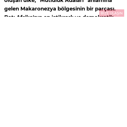
oluşan ülke, “Mutluluk Adaları” anlamına
gelen Makaronezya bölgesinin bir parçası.
BİZE ULAŞIN
Batı Afrika'nın en istikrarlı ve demokratik
ülkelerinden biri olan Cabo Verde, liman
modernizasyonu, havaalanı altyapısı, turizm
yatırımları, yenilenebilir enerji ve lojistik
alanlarında önemli projeler yürütüyor.
16.07.2026
14:05
GÜNCELLEME : 21.07.2026
00:01