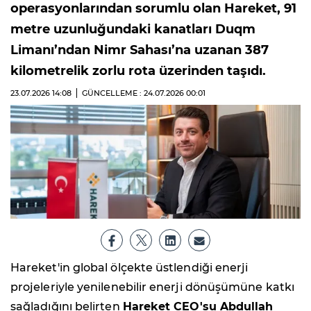
operasyonlarından sorumlu olan Hareket, 91
metre uzunluğundaki kanatları Duqm
Limanı’ndan Nimr Sahası’na uzanan 387
kilometrelik zorlu rota üzerinden taşıdı.
23.07.2026
14:08
GÜNCELLEME : 24.07.2026
00:01
Hareket'in global ölçekte üstlendiği enerji
projeleriyle yenilenebilir enerji dönüşümüne katkı
sağladığını belirten
Hareket CEO'su Abdullah