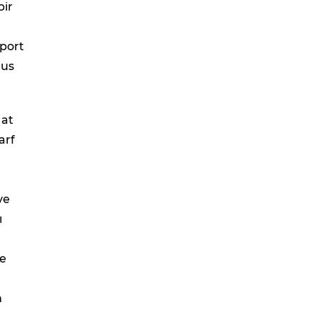
bir
aport
lus
hat
arf
ve
ı
de
n