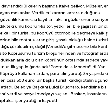
ü davrandığı ülkelerin başında İtalya geliyor. Müzeler, e
rayan mekanlar. Verdikleri zararın kazara olduğunu
güvenlik kamerası kayıtları, aksini gözler önüne seriyor
k'teki ünlü köprü "Rialto", yetkilileri bile şaşırtan bir o
ikalı bir turist, bu köprüyü otomobille geçmeye kalkışt
zine bile motorlu araç girişi yasak olduğu halde turist
dığı, çözülebilmiş değil (Venedik'e gitmeseniz bile kent
alto Köprüsü'nü turizm broşürlerinden ve fotoğraflard
yanı dükkanlarla dolu olan köprünün ortasında sadece yay
lunur. İlk yapıldığında adı "Ponte della Moneta" idi. Yani
Köprüyü kullananlardan, para alınıyordu). 34 yaşındaki
len ceza 500 euro. Bir başka turist, kaldığı otelin üçünc
atladı. Belediye Başkanı Luigi Brugnaro, kendisine bir
kası" verdi ve sosyal medyayı suçladı. Başkan, insanların
ptalca işler yaptığını kaydetti.