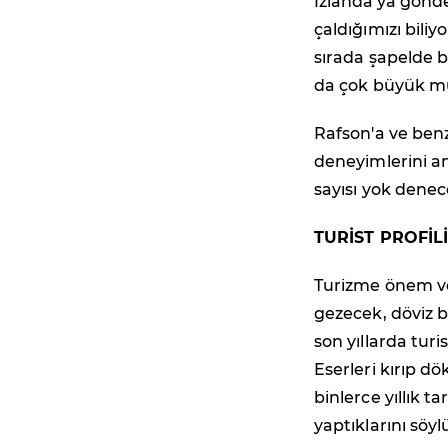
İzlanda'ya gönde
çaldığımızı biliy
sırada şapelde b
da çok büyük mu
Rafson'a ve benz
deneyimlerini a
sayısı yok denec
TURİST PROFİL
Turizme önem ve
gezecek, döviz b
son yıllarda turi
Eserleri kırıp d
binlerce yıllık t
yaptıklarını söyl