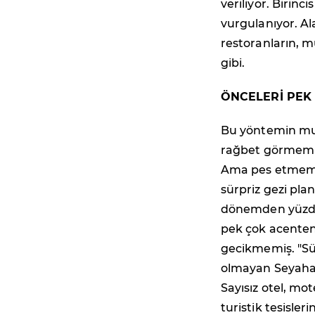
veriliyor. Birinc
vurgulanıyor. Al
restoranların, mü
gibi.
ÖNCELERİ PEK
Bu yöntemin muci
rağbet görmemiş
Ama pes etmemiş
sürpriz gezi pl
dönemden yüzde 
pek çok acente
gecikmemiş. "Sür
olmayan Seyahat"
Sayısız otel, mo
turistik tesisler