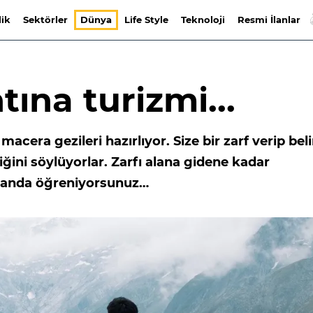
lik
Sektörler
Dünya
Life Style
Teknoloji
Resmi İlanlar
ına turizmi...
macera gezileri hazırlıyor. Size bir zarf verip belir
ğini söylüyorlar. Zarfı alana gidene kadar
alanda öğreniyorsunuz…