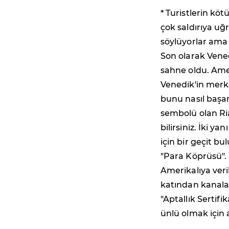
* Turistlerin köt
çok saldırıya uğ
söylüyorlar ama 
Son olarak Venedi
sahne oldu. Amer
Venedik'in merke
bunu nasıl başar
sembolü olan Ri
bilirsiniz. İki 
için bir geçit bu
"Para Köprüsü". 
Amerikalıya veri
katından kanala 
"Aptallık Sertifi
ünlü olmak için a