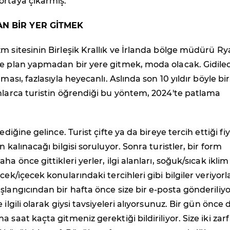
ortaya çıkarmış.
N BİR YER GİTMEK
m sitesinin Birleşik Krallık ve İrlanda bölge müdürü R
te plan yapmadan bir yere gitmek, moda olacak. Gidile
aması, fazlasıyla heyecanlı. Aslında son 10 yıldır böyle bir
nlarca turistin öğrendiği bu yöntem, 2024'te patlama
lediğine gelince. Turist çifte ya da bireye tercih ettiği fi
n kalınacağı bilgisi soruluyor. Sonra turistler, bir form
ha önce gittikleri yerler, ilgi alanları, soğuk/sıcak iklim
cek/içecek konularındaki tercihleri gibi bilgiler veriyorla
şlangıcından bir hafta önce size bir e-posta gönderiliyo
 ilgili olarak giysi tavsiyeleri alıyorsunuz. Bir gün önce 
 saat kaçta gitmeniz gerektiği bildiriliyor. Size iki zarf