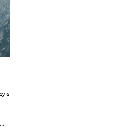
öyle
kü