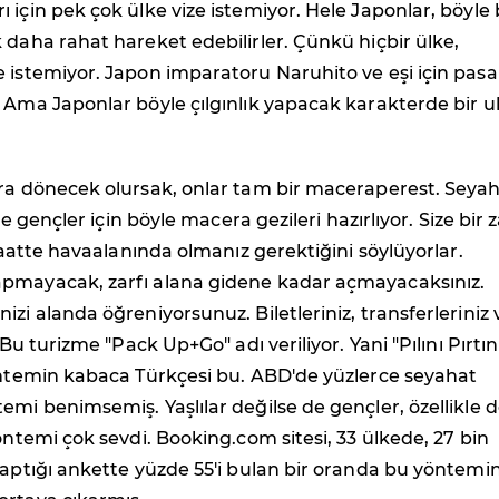
 için pek çok ülke vize istemiyor. Hele Japonlar, böyle 
 daha rahat hareket edebilirler. Çünkü hiçbir ülke,
 istemiyor. Japon imparatoru Naruhito ve eşi için pas
 Ama Japonlar böyle çılgınlık yapacak karakterde bir u
ara dönecek olursak, onlar tam bir maceraperest. Seya
kle gençler için böyle macera gezileri hazırlıyor. Size bir z
 saatte havaalanında olmanız gerektiğini söylüyorlar.
pmayacak, zarfı alana gidene kadar açmayacaksınız.
izi alanda öğreniyorsunuz. Biletleriniz, transferleriniz 
. Bu turizme "Pack Up+Go" adı veriliyor. Yani "Pılını Pırtın
Yöntemin kabaca Türkçesi bu. ABD'de yüzlerce seyahat
emi benimsemiş. Yaşlılar değilse de gençler, özellikle 
yöntemi çok sevdi. Booking.com sitesi, 33 ülkede, 27 bin
yaptığı ankette yüzde 55'i bulan bir oranda bu yöntemi