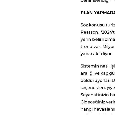
benimsendiğini 
PLAN YAPMADA
Söz konusu turiz
Pearson, "2024'
yerin belirli olm
trend var. Milyo
yapacak" diyor.
Sistemin nasıl iş
aralığı ve kaç gü
dolduruyorlar. Da
seçenekleri, yiye
Seyahatinizin ba
Gideceğiniz yerle
hangi havaalanına