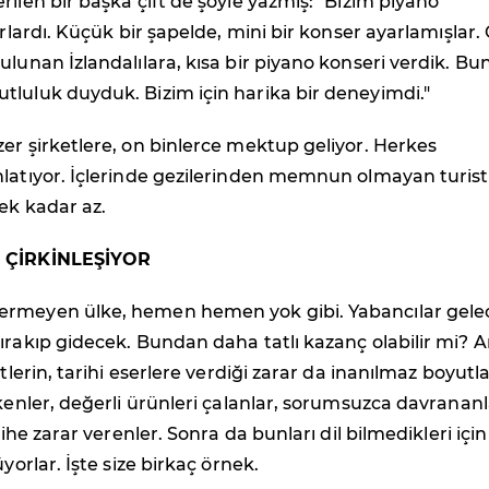
rilen bir başka çift de şöyle yazmış: "Bizim piyano
orlardı. Küçük bir şapelde, mini bir konser ayarlamışlar.
ulunan İzlandalılara, kısa bir piyano konseri verdik. B
tluluk duyduk. Bizim için harika bir deneyimdi."
er şirketlere, on binlerce mektup geliyor. Herkes
nlatıyor. İçlerinde gezilerinden memnun olmayan turist
ek kadar az.
İ ÇİRKİNLEŞİYOR
rmeyen ülke, hemen hemen yok gibi. Yabancılar gele
ırakıp gidecek. Bundan daha tatlı kazanç olabilir mi? 
stlerin, tarihi eserlere verdiği zarar da inanılmaz boyutl
ökenler, değerli ürünleri çalanlar, sorumsuzca davrananl
arihe zarar verenler. Sonra da bunları dil bilmedikleri için
üyorlar. İşte size birkaç örnek.