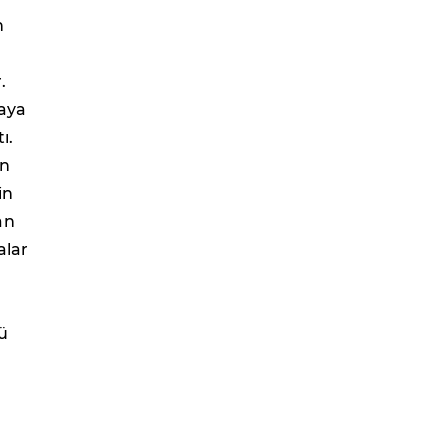
n
.
laya
ı.
in
in
an
alar
ü