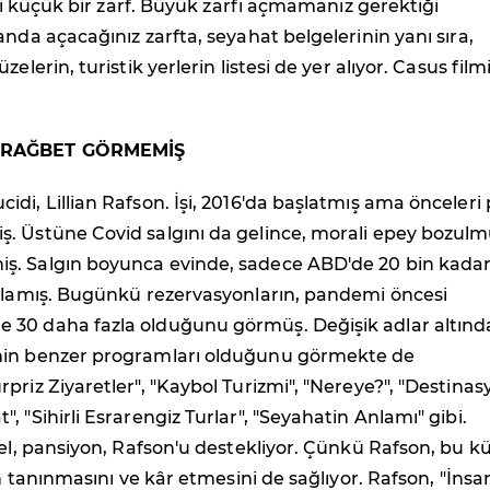
isi küçük bir zarf. Büyük zarfı açmamanız gerektiği
anda açacağınız zarfta, seyahat belgelerinin yanı sıra,
zelerin, turistik yerlerin listesi de yer alıyor. Casus film
 RAĞBET GÖRMEMİŞ
di, Lillian Rafson. İşi, 2016'da başlatmış ama önceleri
. Üstüne Covid salgını da gelince, morali epey bozulm
. Salgın boyunca evinde, sadece ABD'de 20 bin kada
anlamış. Bugünkü rezervasyonların, pandemi öncesi
30 daha fazla olduğunu görmüş. Değişik adlar altınd
nin benzer programları olduğunu görmekte de
priz Ziyaretler", "Kaybol Turizmi", "Nereye?", "Destina
, "Sihirli Esrarengiz Turlar", "Seyahatin Anlamı" gibi.
tel, pansiyon, Rafson'u destekliyor. Çünkü Rafson, bu k
in tanınmasını ve kâr etmesini de sağlıyor. Rafson, "İnsa