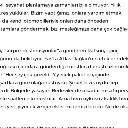
i, seyahat planlamaya zamanları bile olmuyor. Yıllık
 stres yüklüler. Bizim yaptığımız, onlara yardım etmek.
a da kendi otomobilleriyle onları daha önceden
rtamlara göndermek, bizi mesleğimize daha çok bağlıy
yi, "sürpriz destinasyonlar"a gönderen Rafson, ilginç
unu da belirtiyor. Fas'ta Atlas Dağları'nın eteklerindek
doğrusu çadırlara gönderdiği turistler, dönüşte izleniml
: "Her şey çok güzeldi. Yiyecek paketleri, içinde
rtlara göre olağanüstüydü. Şirket bize, uydu cep
 verdi. Bölgede yaşayan Bedeviler de o kadar misafirper
zimle saatlerce konuştular. Ama hem uykusuz kaldık he
leri yerli yiyecek ve içecekler midemizi bozdu. Ne de ols