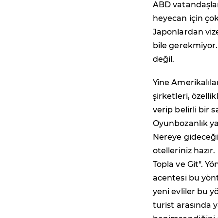
ABD vatandaşları
heyecan için çok
Japonlardan vize
bile gerekmiyor.
değil.
Yine Amerikalıl
şirketleri, özelli
verip belirli bir
Oyunbozanlık ya
Nereye gideceğin
otelleriniz hazır
Topla ve Git". 
acentesi bu yönt
yeni evliler bu 
turist arasında 