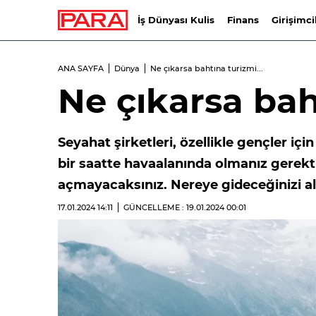
İş Dünyası Kulis
Finans
Girişimci
ANA SAYFA
Dünya
Ne çıkarsa bahtına turizmi...
Ne çıkarsa baht
Seyahat şirketleri, özellikle gençler için 
bir saatte havaalanında olmanız gerekti
açmayacaksınız. Nereye gideceğinizi 
17.01.2024
14:11
GÜNCELLEME : 19.01.2024
00:01