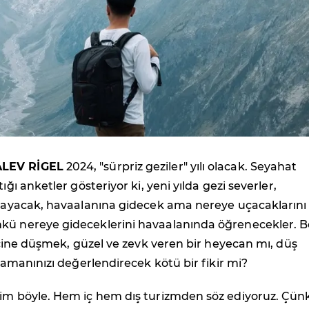
LEV RİGEL
2024, "sürpriz geziler" yılı olacak. Seyahat
tığı anketler gösteriyor ki, yeni yılda gezi severler,
ırlayacak, havaalanına gidecek ama nereye uçacaklarını
kü nereye gideceklerini havaalanında öğrenecekler. B
n içine düşmek, güzel ve zevk veren bir heyecan mı, düş
 zamanınızı değerlendirecek kötü bir fikir mi?
lim böyle. Hem iç hem dış turizmden söz ediyoruz. Çün