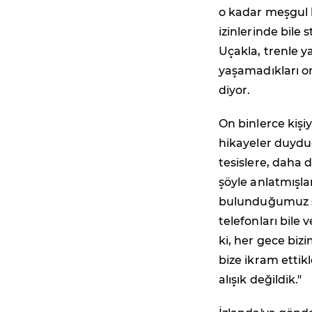
o kadar meşgul k
izinlerinde bile
Uçakla, trenle y
yaşamadıkları o
diyor.
On binlerce kişi
hikayeler duyduğ
tesislere, daha 
şöyle anlatmışlar
bulunduğumuz şa
telefonları bile
ki, her gece bi
bize ikram ettik
alışık değildik."