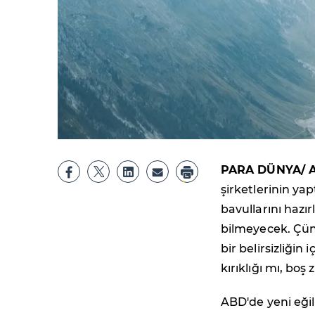
PARA DÜNYA/ A
şirketlerinin yap
bavullarını haz
bilmeyecek. Çün
bir belirsizliği
kırıklığı mı, boş
ABD'de yeni eği