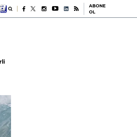
ABONE
OL
li