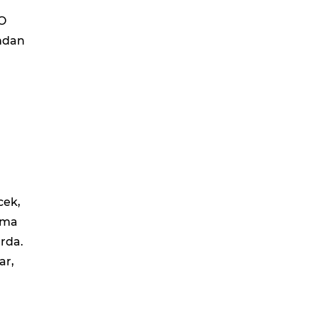
 O
undan
cek,
Ama
arda.
ar,