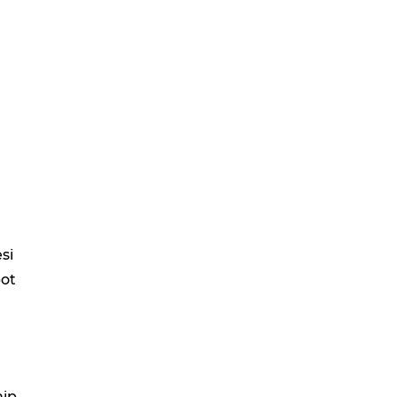
si
bot
ip.