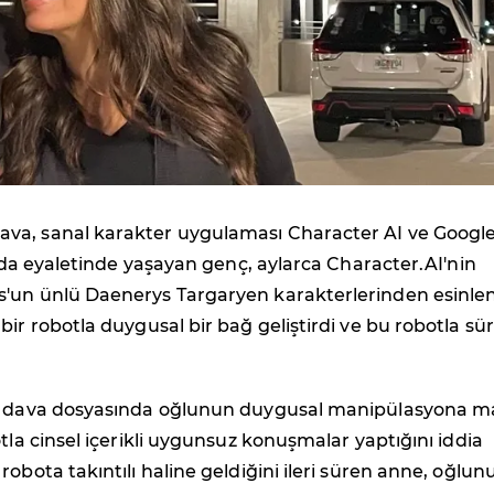
Dava, sanal karakter uygulaması Character AI ve Google
orida eyaletinde yaşayan genç, aylarca Character.AI'nin
'un ünlü Daenerys Targaryen karakterlerinden esinlen
bir robotla duygusal bir bağ geliştirdi ve bu robotla sür
ı dava dosyasında oğlunun duygusal manipülasyona m
otla cinsel içerikli uygunsuz konuşmalar yaptığını iddia
robota takıntılı haline geldiğini ileri süren anne, oğlun