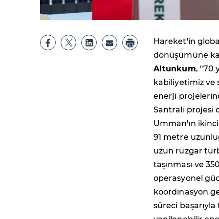
Hareket'in global
dönüşümüne katk
Altunkum
, "70
kabiliyetimiz ve 
enerji projeleri
Santrali projesi
Umman'ın ikinci 
91 metre uzunlu
uzun rüzgar türb
taşınması ve 350
operasyonel güc
koordinasyon ger
süreci başarıyla