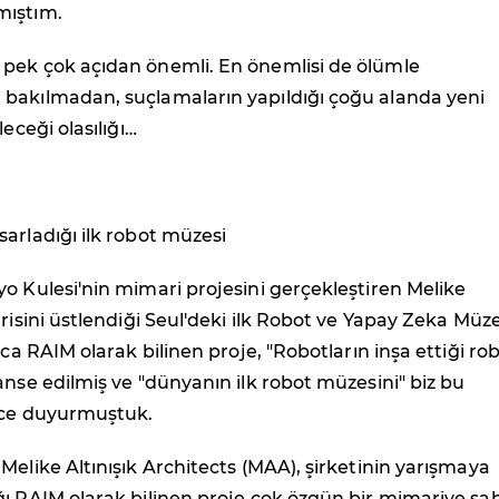
mıştım.
pek çok açıdan önemli. En önemlisi de ölümle
bakılmadan, suçlamaların yapıldığı çoğu alanda yeni
leceği olasılığı…
arladığı ilk robot müzesi
o Kulesi'nin mimari projesini gerçekleştiren Melike
arisini üstlendiği Seul'deki ilk Robot ve Yapay Zeka Müze
aca RAIM olarak bilinen proje, "Robotların inşa ettiği ro
anse edilmiş ve "dünyanın ilk robot müzesini" biz bu
nce duyurmuştuk.
Melike Altınışık Architects (MAA), şirketinin yarışmaya
ı RAIM olarak bilinen proje çok özgün bir mimariye sah