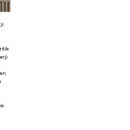
ji
ritik
erji
lan
n
ek