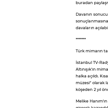
buradan paylaş
Davanın sonucu 
sonuçlanmasına 
davaların açılabi
*******
Türk mimarın tas
İstanbul TV-Rady
Altınışık'ın mim
halka açıldı. Kıs
müzesi" olarak l
köşeden 2 yıl ö
Melike Hanım'ın 
girerek kazandığ