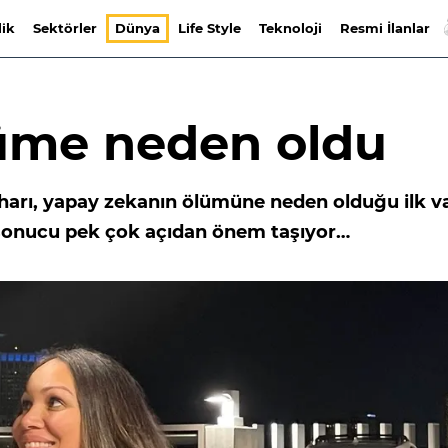
lik
Sektörler
Dünya
Life Style
Teknoloji
Resmi İlanlar
üme neden oldu
tiharı, yapay zekanın ölümüne neden olduğu ilk v
n sonucu pek çok açıdan önem taşıyor…