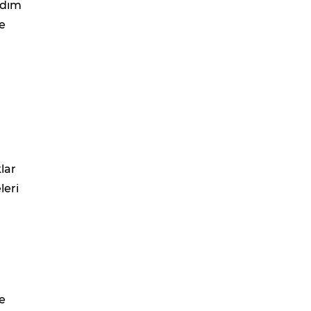
rdım
e
lar
leri
e