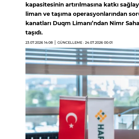
kapasitesinin artırılmasına katkı sağl
liman ve taşıma operasyonlarından so
kanatları Duqm Limanı’ndan Nimr Sahas
taşıdı.
23.07.2026
14:08
GÜNCELLEME : 24.07.2026
00:01