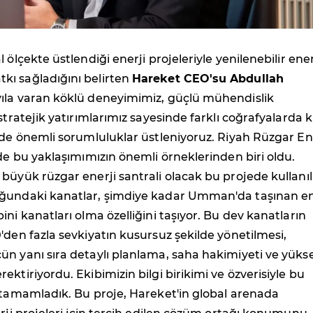
 ölçekte üstlendiği enerji projeleriyle yenilenebilir ener
ı sağladığını belirten
Hareket CEO'su Abdullah
 yıla varan köklü deneyimimiz, güçlü mühendislik
stratejik yatırımlarımız sayesinde farklı coğrafyalarda k
nde önemli sorumluluklar üstleniyoruz. Riyah Rüzgar En
 de bu yaklaşımımızın önemli örneklerinden biri oldu.
büyük rüzgar enerji santrali olacak bu projede kullanı
ğundaki kanatlar, şimdiye kadar Umman'da taşınan e
ini kanatları olma özelliğini taşıyor. Bu dev kanatların
'den fazla sevkiyatın kusursuz şekilde yönetilmesi,
ün yanı sıra detaylı planlama, saha hakimiyeti ve yüks
ektiriyordu. Ekibimizin bilgi birikimi ve özverisiyle bu
 tamamladık. Bu proje, Hareket'in global arenada