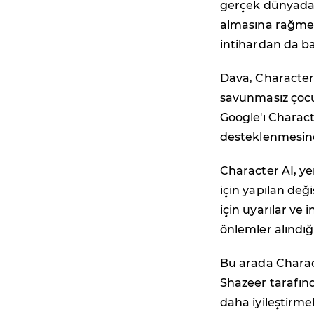
gerçek dünyadan
almasına rağmen,
intihardan da ba
Dava, Character
savunmasız çocu
Google'ı Characte
desteklenmesind
Character AI, yen
için yapılan deği
için uyarılar ve
önlemler alındığ
Bu arada Charac
Shazeer tarafınd
daha iyileştirme