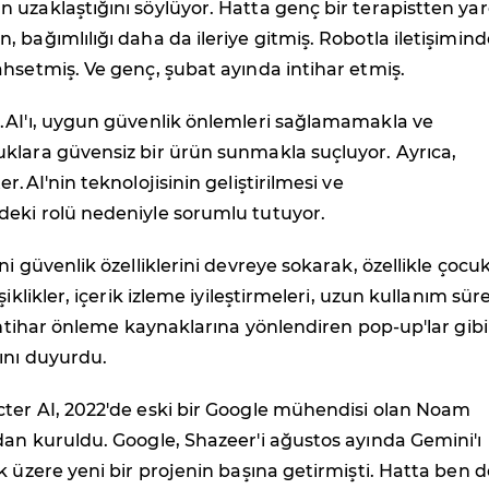
 uzaklaştığını söylüyor. Hatta genç bir terapistten ya
 bağımlılığı daha da ileriye gitmiş. Robotla iletişimind
hsetmiş. Ve genç, şubat ayında intihar etmiş.
.AI'ı, uygun güvenlik önlemleri sağlamamakla ve
klara güvensiz bir ürün sunmakla suçluyor. Ayrıca,
r.AI'nin teknolojisinin geliştirilmesi ve
eki rolü nedeniyle sorumlu tutuyor.
i güvenlik özelliklerini devreye sokarak, özellikle çocuk
şiklikler, içerik izleme iyileştirmeleri, uzun kullanım süre
 intihar önleme kaynaklarına yönlendiren pop-up'lar gibi
ını duyurdu.
ter AI, 2022'de eski bir Google mühendisi olan Noam
an kuruldu. Google, Shazeer'i ağustos ayında Gemini'ı
k üzere yeni bir projenin başına getirmişti. Hatta ben d