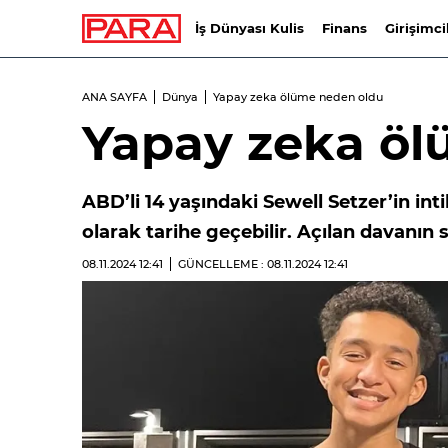
İş Dünyası Kulis
Finans
Girişimci
ANA SAYFA
Dünya
Yapay zeka ölüme neden oldu
Yapay zeka öl
ABD’li 14 yaşındaki Sewell Setzer’in in
olarak tarihe geçebilir. Açılan davanı
08.11.2024
12:41
GÜNCELLEME : 08.11.2024
12:41