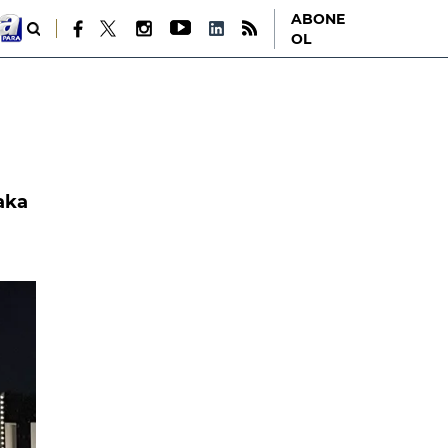
ABONE
OL
aka