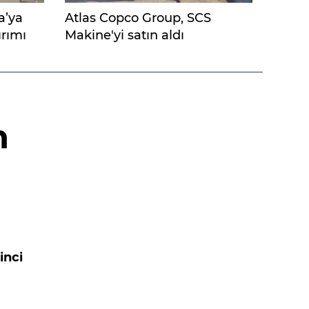
a’ya
Atlas Copco Group, SCS
rımı
Makine'yi satın aldı
n
inci