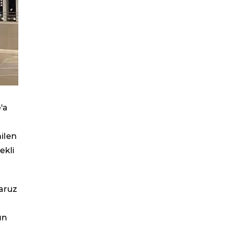
'a
ilen
ekli
aruz
un