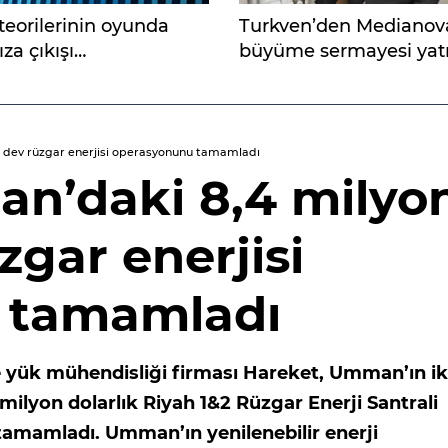
 teorilerinin oyunda
Turkven’den Medianov
za çıkışı…
büyüme sermayesi yatı
k dev rüzgar enerjisi operasyonunu tamamladı
n’daki 8,4 milyo
zgar enerjisi
 tamamladı
ve yük mühendisliği firması Hareket, Umman’ın ik
milyon dolarlık Riyah 1&2 Rüzgar Enerji Santrali
 tamamladı. Umman’ın yenilenebilir enerji