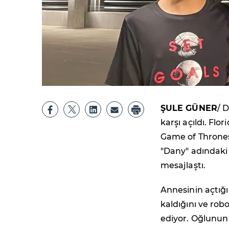
ŞULE GÜNER
/ 
karşı açıldı. Fl
Game of Thrones
"Dany" adındaki 
mesajlaştı.
Annesinin açtığ
kaldığını ve rob
ediyor. Oğlunun 