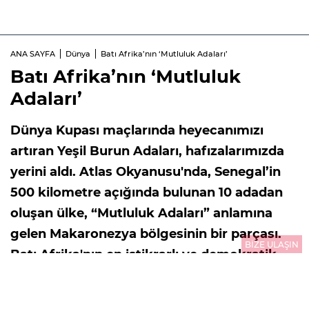
ANA SAYFA
Dünya
Batı Afrika’nın ‘Mutluluk Adaları’
Batı Afrika’nın ‘Mutluluk
Adaları’
Dünya Kupası maçlarında heyecanımızı
artıran Yeşil Burun Adaları, hafızalarımızda
yerini aldı. Atlas Okyanusu'nda, Senegal’in
500 kilometre açığında bulunan 10 adadan
oluşan ülke, “Mutluluk Adaları” anlamına
gelen Makaronezya bölgesinin bir parçası.
BİZE ULAŞIN
Batı Afrika'nın en istikrarlı ve demokratik
ülkelerinden biri olan Cabo Verde, liman
modernizasyonu, havaalanı altyapısı, turizm