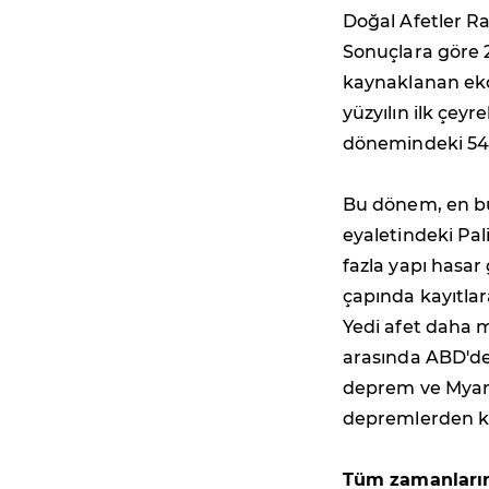
Doğal Afetler Ra
Sonuçlara göre 2
kaynaklanan ekon
yüzyılın ilk çeyr
dönemindeki 54 
Bu dönem, en bü
eyaletindeki Pal
fazla yapı hasa
çapında kayıtlar
Yedi afet daha 
arasında ABD'de 
deprem ve Myanm
depremlerden ka
Tüm zamanların 