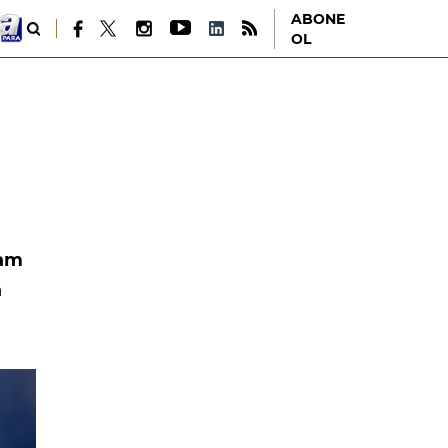
ABONE
OL
lam
a