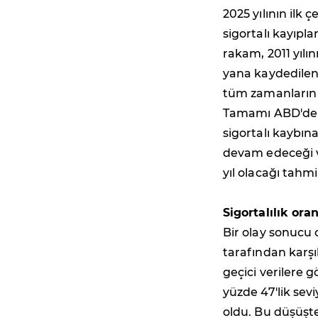
2025 yılının ilk
sigortalı kayıpla
rakam, 2011 yılı
yana kaydedilen
tüm zamanların i
Tamamı ABD'de m
sigortalı kaybın
devam edeceği ve
yıl olacağı tahm
Sigortalılık or
Bir olay sonucu 
tarafından karşı
geçici verilere 
yüzde 47'lik se
oldu. Bu düşüşt