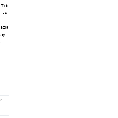
ruma
i ve
azla
iyi
e
ar