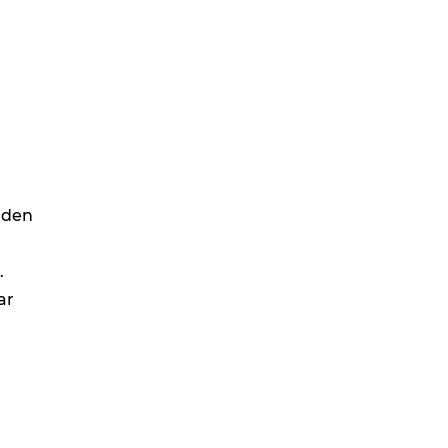
inden
.
ar