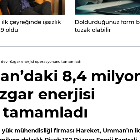
 ilk çeyreğinde işsizlik
Doldurduğunuz form b
,9 oldu
tuzak olabilir
k dev rüzgar enerjisi operasyonunu tamamladı
n’daki 8,4 milyo
zgar enerjisi
 tamamladı
ve yük mühendisliği firması Hareket, Umman’ın ik