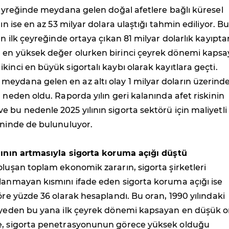
 çeyreğinde meydana gelen doğal afetlere bağlı küresel
rın ise en az 53 milyar dolara ulaştığı tahmin ediliyor. B
nın ilk çeyreğinde ortaya çıkan 81 milyar dolarlık kayıpt
 en yüksek değer olurken birinci çeyrek dönemi kaps
kinci en büyük sigortalı kaybı olarak kayıtlara geçti.
eydana gelen en az altı olay 1 milyar doların üzerind
a neden oldu. Raporda yılın geri kalanında afet riskinin
 bu nedenle 2025 yılının sigorta sektörü için maliyetli 
ininde de bulunuluyor.
anının artmasıyla sigorta koruma açığı düştü
oluşan toplam ekonomik zararın, sigorta şirketleri
lanmayan kısmını ifade eden sigorta koruma açığı ise
göre yüzde 36 olarak hesaplandı. Bu oran, 1990 yılındaki
viyeden bu yana ilk çeyrek dönemi kapsayan en düşük 
e, sigorta penetrasyonunun görece yüksek olduğu