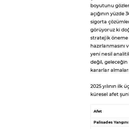
boyutunu gözler
açığının yüzde 3
sigorta çözümler
görüyoruz ki do
stratejik öneme 
hazırlanmasını v
yeni nesil anali
değil, geleceğin 
kararlar almalar
2025 yılının ilk
küresel afet şun
Afet
Palisades Yangını