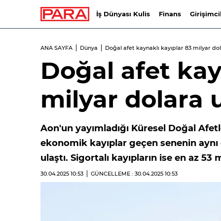
İş Dünyası Kulis
Finans
Girişimci
ANA SAYFA
Dünya
Doğal afet kaynaklı kayıplar 83 milyar dol
Doğal afet kay
milyar dolara u
Aon'un yayımladığı Küresel Doğal Afetl
ekonomik kayıplar geçen senenin aynı 
ulaştı. Sigortalı kayıpların ise en az 53
30.04.2025
10:53
GÜNCELLEME : 30.04.2025
10:53