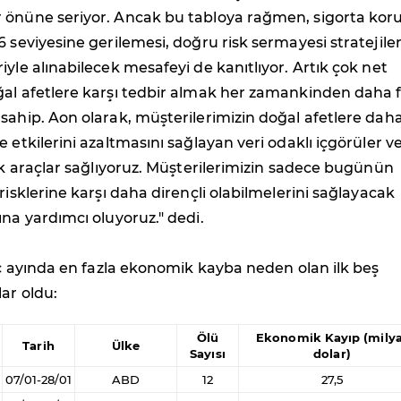
 önüne seriyor. Ancak bu tabloya rağmen, sigorta ko
6 seviyesine gerilemesi, doğru risk sermayesi stratejiler
iyle alınabilecek mesafeyi de kanıtlıyor. Artık çok net
ğal afetlere karşı tedbir almak her zamankinden daha f
sahip. Aon olarak, müşterilerimizin doğal afetlere daha 
e etkilerini azaltmasını sağlayan veri odaklı içgörüler v
tik araçlar sağlıyoruz. Müşterilerimizin sadece bugünün
risklerine karşı daha dirençli olabilmelerini sağlayacak
ına yardımcı oluyoruz." dedi.
 üç ayında en fazla ekonomik kayba neden olan ilk beş
lar oldu:
Ölü
Ekonomik Kayıp (mily
Tarih
Ülke
Sayısı
dolar)
07/01-28/01
ABD
12
27,5