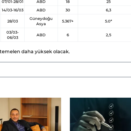
07/01-28/01
ABD
18
25
14/03-16/03
ABD
30
6,3
Güneydoğu
28/03
5.367+
5.0*
Asya
03/03-
ABD
6
2,5
06/03
htemelen daha yüksek olacak.