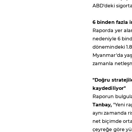
ABD'deki sigorta
6 binden fazla 
Raporda yer alan
nedeniyle 6 binde
dönemindeki 1.80
Myanmar'da yaşa
zamanla netleşm
"Doğru strateji
kaydediliyor"
Raporun bulgula
Tanbay,
"Yeni r
aynı zamanda ri
net biçimde orta
çeyreğe göre yüz