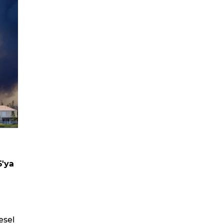
6'ya
esel