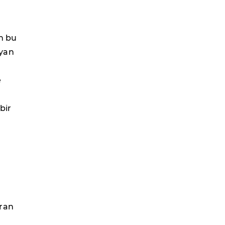
u
an bu
ayan
e
bir
oran