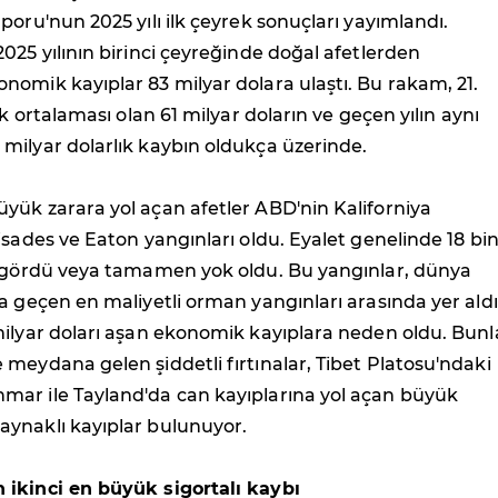
poru'nun 2025 yılı ilk çeyrek sonuçları yayımlandı.
025 yılının birinci çeyreğinde doğal afetlerden
omik kayıplar 83 milyar dolara ulaştı. Bu rakam, 21.
ek ortalaması olan 61 milyar doların ve geçen yılın aynı
milyar dolarlık kaybın oldukça üzerinde.
yük zarara yol açan afetler ABD'nin Kaliforniya
isades ve Eaton yangınları oldu. Eyalet genelinde 18 b
r gördü veya tamamen yok oldu. Bu yangınlar, dünya
a geçen en maliyetli orman yangınları arasında yer aldı
milyar doları aşan ekonomik kayıplara neden oldu. Bunl
meydana gelen şiddetli fırtınalar, Tibet Platosu'ndaki
ar ile Tayland'da can kayıplarına yol açan büyük
ynaklı kayıplar bulunuyor.
ikinci en büyük sigortalı kaybı