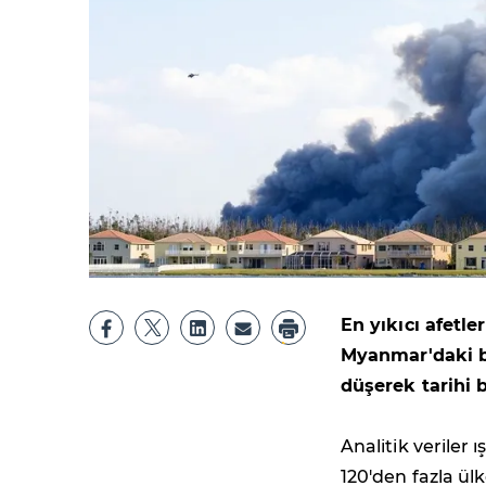
En yıkıcı afetle
Myanmar'daki b
düşerek tarihi b
Analitik veriler
120'den fazla ül