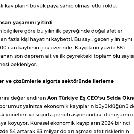
lı kayıpların büyük paya sahip olması etkili oldu.
insan yaşamını yitirdi
 bilgilere göre bu yılın ilk çeyreğinde doğal afetler
n fazla kişi hayatını kaybetti. Bu sayı, geçen yılın aynı
0 can kaybının çok üzerinde. Kayıpların yüzde 88'i
nan son deprem ait ve ilk çeyrekteki toplam ölü sayıs
esi bekleniyor.
ler ve çözümlerle sigorta sektöründe ilerleme
rını değerlendiren
Aon Türkiye Eş CEO'su Selda Okn
aporumuz yalnızca ekonomik kayıpların büyüklüğünü de
sk yönetimi ve sigorta penetrasyonundaki dönüşümü 
ya koyuyor. Küresel ekonomik kayıpların 2024 birinci
de 54 artarak 83 milyar doları aşması afet risklerinin