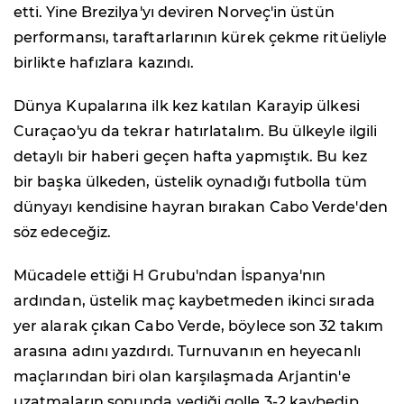
etti. Yine Brezilya'yı deviren Norveç'in üstün
performansı, taraftarlarının kürek çekme ritüeliyle
birlikte hafızlara kazındı.
Dünya Kupalarına ilk kez katılan Karayip ülkesi
Curaçao'yu da tekrar hatırlatalım. Bu ülkeyle ilgili
detaylı bir haberi geçen hafta yapmıştık. Bu kez
bir başka ülkeden, üstelik oynadığı futbolla tüm
dünyayı kendisine hayran bırakan Cabo Verde'den
söz edeceğiz.
Mücadele ettiği H Grubu'ndan İspanya'nın
ardından, üstelik maç kaybetmeden ikinci sırada
yer alarak çıkan Cabo Verde, böylece son 32 takım
arasına adını yazdırdı. Turnuvanın en heyecanlı
maçlarından biri olan karşılaşmada Arjantin'e
uzatmaların sonunda yediği golle 3-2 kaybedip,