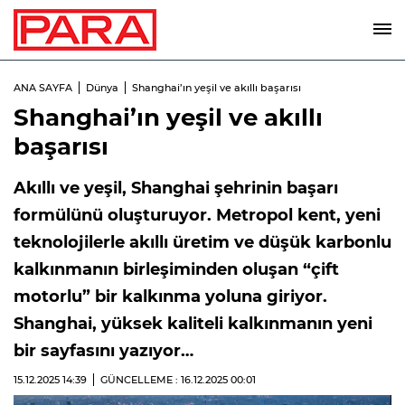
ANA SAYFA
Dünya
Shanghai’ın yeşil ve akıllı başarısı
Shanghai’ın yeşil ve akıllı
başarısı
Akıllı ve yeşil, Shanghai şehrinin başarı
formülünü oluşturuyor. Metropol kent, yeni
teknolojilerle akıllı üretim ve düşük karbonlu
kalkınmanın birleşiminden oluşan “çift
motorlu” bir kalkınma yoluna giriyor.
Shanghai, yüksek kaliteli kalkınmanın yeni
bir sayfasını yazıyor…
15.12.2025
14:39
GÜNCELLEME : 16.12.2025
00:01