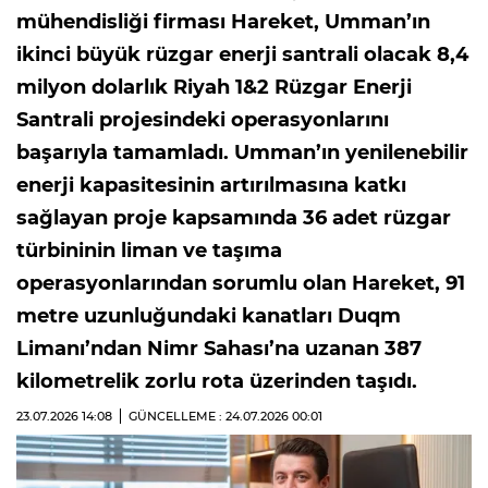
mühendisliği firması Hareket, Umman’ın
ikinci büyük rüzgar enerji santrali olacak 8,4
milyon dolarlık Riyah 1&2 Rüzgar Enerji
Santrali projesindeki operasyonlarını
başarıyla tamamladı. Umman’ın yenilenebilir
enerji kapasitesinin artırılmasına katkı
sağlayan proje kapsamında 36 adet rüzgar
türbininin liman ve taşıma
operasyonlarından sorumlu olan Hareket, 91
metre uzunluğundaki kanatları Duqm
Limanı’ndan Nimr Sahası’na uzanan 387
kilometrelik zorlu rota üzerinden taşıdı.
23.07.2026
14:08
GÜNCELLEME : 24.07.2026
00:01