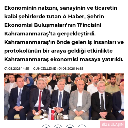
Ekonominin nabzını, sanayinin ve ticaretin
kalbi şehirlerde tutan A Haber, Şehrin
Ekonomisi Buluşmaları’nın 11’incisini
Kahramanmaraş’ta gerçekleştirdi.
Kahramanmaraş’ın önde gelen iş insanları ve
protokolünün bir araya geldiği etkinlikte
Kahramanmaraş ekonomisi masaya yatırıldı.
01.08.2026
14:55
GÜNCELLEME : 01.08.2026
14:55
BİZE ULAŞIN