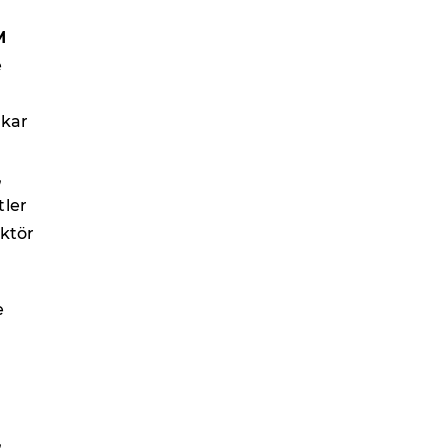
M
e
 kar
,
tler
ektör
e
,