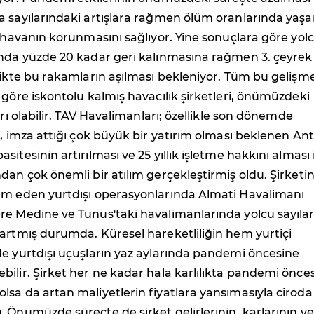
a sayılarındaki artışlara rağmen ölüm oranlarında yaş
f havanın korunmasını sağlıyor. Yine sonuçlara göre yol
ında yüzde 20 kadar geri kalınmasına rağmen 3. çeyrek
likte bu rakamların aşılması bekleniyor. Tüm bu gelişm
 göre iskontolu kalmış havacılık şirketleri, önümüzdeki
arı olabilir. TAV Havalimanları; özellikle son dönemde
ı, imza attığı çok büyük bir yatırım olması beklenen An
itesinin artırılması ve 25 yıllık işletme hakkını alması 
dan çok önemli bir atılım gerçekleştirmiş oldu. Şirketi
am eden yurtdışı operasyonlarında Almati Havalimanı
re Medine ve Tunus'taki havalimanlarında yolcu sayılar
artmış durumda. Küresel hareketliliğin hem yurtiçi
de yurtdışı uçuşların yaz aylarında pandemi öncesine
ilir. Şirket her ne kadar hala karlılıkta pandemi önces
sa da artan maliyetlerin fiyatlara yansımasıyla ciroda
 Önümüzde süreçte de şirket gelirlerinin, karlarının ve