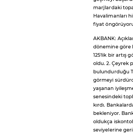
marjlardaki top
Havalimanları hi
fiyat öngörüyor
AKBANK: Açıklana
dönemine göre ka
125'lik bir artış
oldu. 2. Çeyrek
bulundurduğu TÜ
görmeyi sürdürd
yaşanan iyileşmen
senesindeki topl
kırdı. Bankalard
bekleniyor. Bank
oldukça iskonto
seviyelerine ger