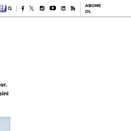
ABONE
OL
or.
sini