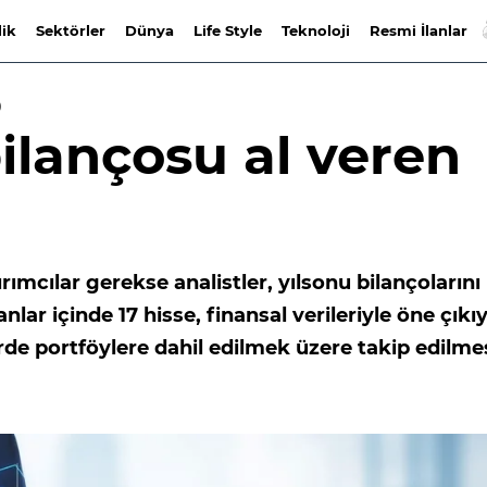
lik
Sektörler
Dünya
Life Style
Teknoloji
Resmi İlanlar
)
bilançosu al veren
ırımcılar gerekse analistler, yılsonu bilançolarını
lar içinde 17 hisse, finansal verileriyle öne çıkıy
erde portföylere dahil edilmek üzere takip edilme