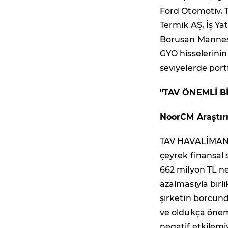
Ford Otomotiv, 
Termik AŞ, İş Ya
Borusan Mannes
GYO hisselerinin 
seviyelerde port
"TAV ÖNEMLİ B
NoorCM Araştır
TAV HAVALİMANLA
çeyrek finansal s
662 milyon TL ne
azalmasıyla birl
şirketin borcund
ve oldukça önem
negatif etkilem