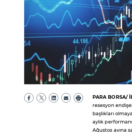
PARA BORSA/ İ
resesyon endişel
başlıkları olma
aylık performansı
Ağustos ayına sa