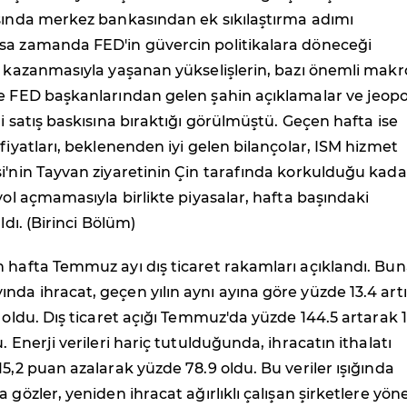
asında merkez bankasından ek sıkılaştırma adımı
sa zamanda FED'in güvercin politikalara döneceği
z kazanmasıyla yaşanan yükselişlerin, bazı önemli makr
e FED başkanlarından gelen şahin açıklamalar ve jeopol
ni satış baskısına bıraktığı görülmüştü. Geçen hafta ise
 fiyatları, beklenenden iyi gelen bilançolar, ISM hizmet
i'nin Tayvan ziyaretinin Çin tarafında korkulduğu kada
 yol açmamasıyla birlikte piyasalar, hafta başındaki
aldı. (Birinci Bölüm)
 hafta Temmuz ayı dış ticaret rakamları açıklandı. Bu
da ihracat, geçen yılın aynı ayına göre yüzde 13.4 artı
r oldu. Dış ticaret açığı Temmuz'da yüzde 144.5 artarak 
. Enerji verileri hariç tutulduğunda, ihracatın ithalatı
15,2 puan azalarak yüzde 78.9 oldu. Bu veriler ışığında
 gözler, yeniden ihracat ağırlıklı çalışan şirketlere yöne