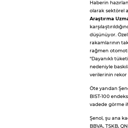
Haberin hazırlan
olarak sektörel
Araştırma Uzma
karşılaştırıldığı
düşünüyor. Özell
rakamlarının taki
rağmen otomotiv 
"Dayanıklı tüke
nedeniyle baskı
verilerinin rekor
Öte yandan Şenol
BIST-100 endeksi
vadede görme i
Şenol, şu ana ka
BBVA, TSKB, QNB