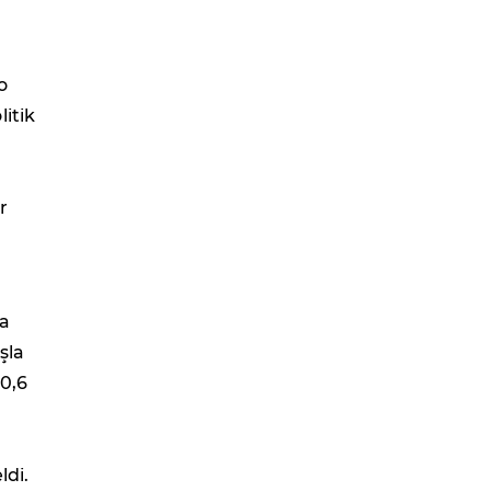
o
itik
r
na
şla
10,6
ldi.