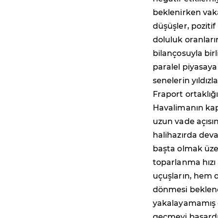
beklenirken vak
düşüşler, poziti
doluluk oranlar
bilançosuyla bir
paralel piyasaya
senelerin yıldızl
Fraport ortaklığ
Havalimanın kapas
uzun vade açısın
halihazırda dev
başta olmak üze
toparlanma hızı 
uçuşların, hem 
dönmesi bekleneb
yakalayamamış ol
geçmeyi başardı.