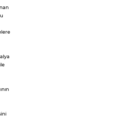
anan
cu
elere
talya
ile
n
ının
ini