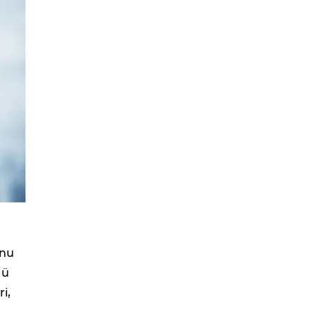
onu
lü
i,