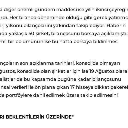
a diğer önemli gündem maddesi ise yılın ikinci çeyreği
ardı. Her bilanço döneminde olduğu gibi gerek yatırımc
er, yılsonu bilançolarını yakından takip ediyor. Haberin
ada yaklaşık 50 şirket, bilançosunu borsaya açıklamıştı.
mli bir bölümünün ise bu hafta borsaya bildirilmesi
ilançoların son açıklanma tarihleri, konsolide olmayan
Ağustos, konsolide olan şirketler için ise 19 Ağustos olar
Analistler de bu kapsamda bugüne kadar bilançosunu
nsal verileri ile ön plana çıkan 17 hisseye dikkat çekere
e portföylere dahil edilmek üzere takip edilmesini
RI BEKLENTİLERİN ÜZERİNDE"