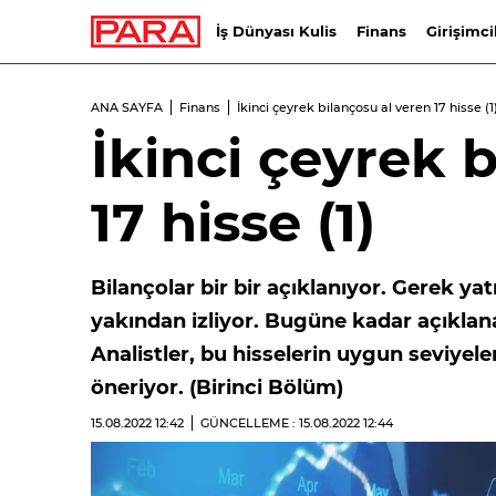
İş Dünyası Kulis
Finans
Girişimci
ANA SAYFA
Finans
İkinci çeyrek bilançosu al veren 17 hisse (1
İkinci çeyrek 
17 hisse (1)
Bilançolar bir bir açıklanıyor. Gerek yat
yakından izliyor. Bugüne kadar açıklanan
Analistler, bu hisselerin uygun seviyel
öneriyor. (Birinci Bölüm)
15.08.2022
12:42
GÜNCELLEME : 15.08.2022
12:44