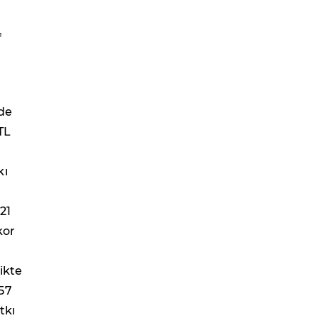
f
zde
 TL
kı
021
kor
ikte
57
tkı