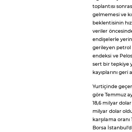
toplantısı sonr
gelmemesi ve kı
beklentisinin hı
veriler öncesind
endişelerle yeri
gerileyen petrol
endeksi ve Pelos
sert bir tepkiye
kayıplarını geri 
Yurtiçinde geçen
göre Temmuz ayın
18,6 milyar dola
milyar dolar oldu
karşılama oranı 
Borsa İstanbul'da