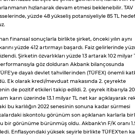
arlanmanın hızlanarak devam etmesi beklenebilir. TAV
sselerinde, yüzde 48 yükseliş potansiyeliyle 85 TL hede
uz.
n finansal sonuçlarla birlikte şirket, önceki yılın aynı
rını yüzde 412 artırmayı başardı. Faiz gelirlerinde yü
 gözlendi. Şirketin özvarlıkları yüzde 13 artarak 102 milyar
 performansıyla göz dolduran Akbank bilançosunda
FE'ye dayalı devlet tahvillerinden (TÜFEX) önemli kat
ü. Ek olarak kredi/mevduat makasında 2. çeyrekte
in de pozitif etkileri takip edildi. 2. çeyrek itibarıyla 2
am karın üzerinde 13.1 milyar TL net kar açıklayarak re
aki bu karlılığın 2022 senesinin sonuna kadar sürmesi
alardaki iskontolu görünüm son açıklanan karlarla birl
lu bir görünüme bürünmüş oldu. Akbank'ın F/K oranı 1.
iledi. Enflasyondaki yüksek seyirle birlikte TÜFEX'ten ka