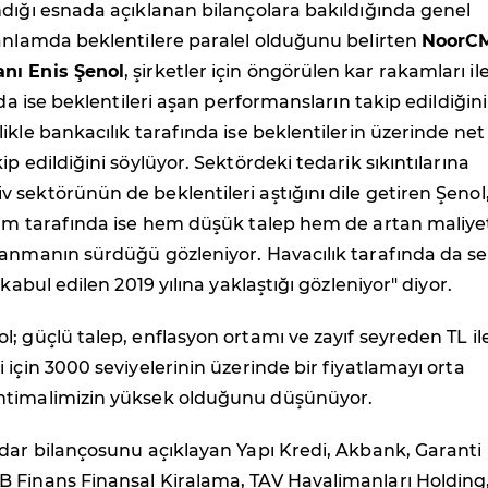
dığı esnada açıklanan bilançolara bakıldığında genel
 anlamda beklentilere paralel olduğunu belirten
NoorC
nı Enis Şenol
, şirketler için öngörülen kar rakamları il
nda ise beklentileri aşan performansların takip edildiğini
ikle bankacılık tarafında ise beklentilerin üzerinde net
p edildiğini söylüyor. Sektördeki tedarik sıkıntılarına
sektörünün de beklentileri aştığını dile getiren Şenol
tim tarafında ise hem düşük talep hem de artan maliye
lanmanın sürdüğü gözleniyor. Havacılık tarafında da s
 kabul edilen 2019 yılına yaklaştığı gözleniyor" diyor.
; güçlü talep, enflasyon ortamı ve zayıf seyreden TL il
 için 3000 seviyelerinin üzerinde bir fiyatlamayı orta
htimalimizin yüksek olduğunu düşünüyor.
dar bilançosunu açıklayan Yapı Kredi, Akbank, Garanti
 Finans Finansal Kiralama, TAV Havalimanları Holding