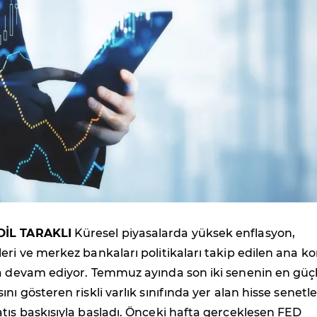
DİL TARAKLI
Küresel piyasalarda yüksek enflasyon,
eri ve merkez bankaları politikaları takip edilen ana k
ya devam ediyor. Temmuz ayında son iki senenin en güç
nı gösteren riskli varlık sınıfında yer alan hisse senetler
tış baskısıyla başladı. Önceki hafta gerçekleşen FED