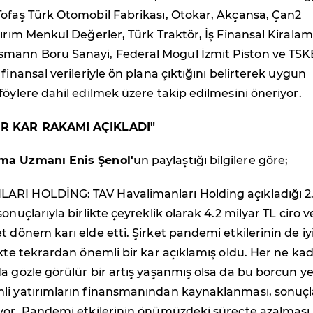
Tofaş Türk Otomobil Fabrikası, Otokar, Akçansa, Çan2
tırım Menkul Değerler, Türk Traktör, İş Finansal Kiralam
mann Boru Sanayi, Federal Mogul İzmit Piston ve TSK
finansal verileriyle ön plana çıktığını belirterek uygun
föylere dahil edilmek üzere takip edilmesini öneriyor.
İR KAR RAKAMI AÇIKLADI"
ma Uzmanı Enis Şenol'
un paylaştığı bilgilere göre;
RI HOLDİNG: TAV Havalimanları Holding açıkladığı 2
onuçlarıyla birlikte çeyreklik olarak 4.2 milyar TL ciro v
t dönem karı elde etti. Şirket pandemi etkilerinin de iy
ikte tekrardan önemli bir kar açıklamış oldu. Her ne ka
a gözle görülür bir artış yaşanmış olsa da bu borcun ye
li yatırımların finansmanından kaynaklanması, sonuçl
iyor. Pandemi etkilerinin önümüzdeki süreçte azalması