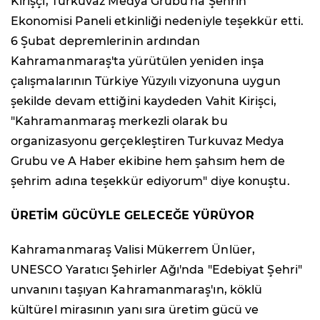
Kirişçi, Turkuvaz Medya Grubu'na Şehrin
Ekonomisi Paneli etkinliği nedeniyle teşekkür etti.
6 Şubat depremlerinin ardından
Kahramanmaraş'ta yürütülen yeniden inşa
çalışmalarının Türkiye Yüzyılı vizyonuna uygun
şekilde devam ettiğini kaydeden Vahit Kirişci,
"Kahramanmaraş merkezli olarak bu
organizasyonu gerçekleştiren Turkuvaz Medya
Grubu ve A Haber ekibine hem şahsım hem de
şehrim adına teşekkür ediyorum" diye konuştu.
ÜRETİM GÜCÜYLE GELECEĞE YÜRÜYOR
Kahramanmaraş Valisi Mükerrem Ünlüer,
UNESCO Yaratıcı Şehirler Ağı'nda "Edebiyat Şehri"
unvanını taşıyan Kahramanmaraş'ın, köklü
kültürel mirasının yanı sıra üretim gücü ve