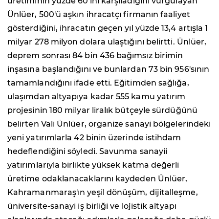
üretiminin yüzde 60'ını karşıladığını vurgulayan
Ünlüer, 500'ü aşkın ihracatçı firmanın faaliyet
gösterdiğini, ihracatın geçen yıl yüzde 13,4 artışla 1
milyar 278 milyon dolara ulaştığını belirtti. Ünlüer,
deprem sonrası 84 bin 436 bağımsız birimin
inşasına başlandığını ve bunlardan 73 bin 956'sının
tamamlandığını ifade etti. Eğitimden sağlığa,
ulaşımdan altyapıya kadar 555 kamu yatırım
projesinin 180 milyar liralık bütçeyle sürdüğünü
belirten Vali Ünlüer, organize sanayi bölgelerindeki
yeni yatırımlarla 42 binin üzerinde istihdam
hedeflendiğini söyledi. Savunma sanayii
yatırımlarıyla birlikte yüksek katma değerli
üretime odaklanacaklarını kaydeden Ünlüer,
Kahramanmaraş'ın yeşil dönüşüm, dijitalleşme,
üniversite-sanayi iş birliği ve lojistik altyapı