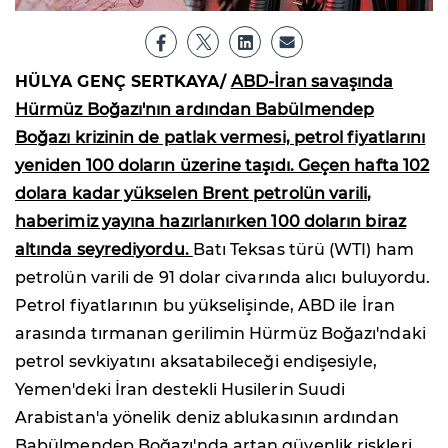
HÜLYA GENÇ SERTKAYA/
ABD-İran savaşında
Hürmüz Boğazı'nın ardından Babülmendep
Boğazı krizinin de patlak vermesi, petrol fiyatlarını
yeniden 100 doların üzerine taşıdı. Geçen hafta 102
dolara kadar yükselen Brent petrolün varili,
haberimiz yayına hazırlanırken 100 doların biraz
altında seyrediyordu.
Batı Teksas türü (WTI) ham
petrolün varili de 91 dolar civarında alıcı buluyordu.
Petrol fiyatlarının bu yükselişinde, ABD ile İran
arasında tırmanan gerilimin Hürmüz Boğazı'ndaki
petrol sevkiyatını aksatabileceği endişesiyle,
Yemen'deki İran destekli Husilerin Suudi
Arabistan'a yönelik deniz ablukasının ardından
Babülmendep Boğazı'nda artan güvenlik riskleri