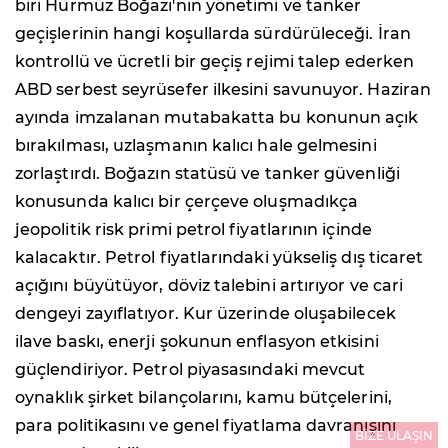
biri Hürmüz Boğazı'nın yönetimi ve tanker
geçişlerinin hangi koşullarda sürdürüleceği. İran
kontrollü ve ücretli bir geçiş rejimi talep ederken
ABD serbest seyrüsefer ilkesini savunuyor. Haziran
ayında imzalanan mutabakatta bu konunun açık
bırakılması, uzlaşmanın kalıcı hale gelmesini
zorlaştırdı. Boğazın statüsü ve tanker güvenliği
konusunda kalıcı bir çerçeve oluşmadıkça
jeopolitik risk primi petrol fiyatlarının içinde
kalacaktır. Petrol fiyatlarındaki yükseliş dış ticaret
açığını büyütüyor, döviz talebini artırıyor ve cari
dengeyi zayıflatıyor. Kur üzerinde oluşabilecek
ilave baskı, enerji şokunun enflasyon etkisini
güçlendiriyor. Petrol piyasasındaki mevcut
oynaklık şirket bilançolarını, kamu bütçelerini,
para politikasını ve genel fiyatlama davranışını
BİZE ULAŞIN