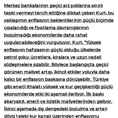
Merkez bankalarının geçici arz şoklarına sınırlı
tepki vermeyi tercih ettiğine dikkat çeken Kurt, bu
yaklaşımın enflasyon beklentilerinin güçlü biçimde
çıpalandığı ve fiyatlama davranışlarının
bozulmadığı ekonomilerde daha rahat
uygulanabileceğini vurguluyor. Kurt, "Yüksek
enflasyon hafızasının güçlü olduğu ülkelerde
petrol şoku; ücretlere, kiralara ve uzun vadeli
sözleşmelere sızabilir. Böylece başlangıçta geçici
görünen maliyet artışı, ikincil etkiler yoluyla daha
kalıcı bir enflasyon baskısına dönüşebilir. Türkiye
gibi enerji ithalatı yüksek ve kur geçişkenliği güçlü
ekonomilerde etki iki aşamalı ilerliyor. İlk baskı
akaryakıt, enerji ve lojistik maliyetlerinden geliyor.
İkinci aşamada dış dengedeki bozulma ve artan
döviz talebi kur kanalı üzerinden enflasyonu