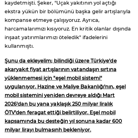
kaydetmişti. Şeker, "Uçak yakıtının yol açtığı
ekstra yükün bir bölümünü başka gelir artışlarıyla
kompanse etmeye çalışıyoruz. Ayrıca,
harcamalarımızı kısıyoruz. En kritik olanlar dışında
inşaat yatırımlarımızı öteledik" ifadelerini
kullanmıştı.
Şunu da ekleyelim; bilindiği üzere Türkiye'de
akaryakıt fiyat artışlarının vatandaşın sırtına
yüklenmemesi için "eşel mobil sistemi"
uygulanıyor. Hazine ve Maliye Bakanlığı'nın, eşel
mobil sistemini yeniden devreye aldığı Mart
2026'dan bu yana yaklaşık 250 milyar liralık
ÖTV'den feragat ettiği belirtiliyor. Eşel mobil
kapsamında bu desteğin yıl sonuna kadar 600
milyar lirayı bulmasınh bekleniyor.