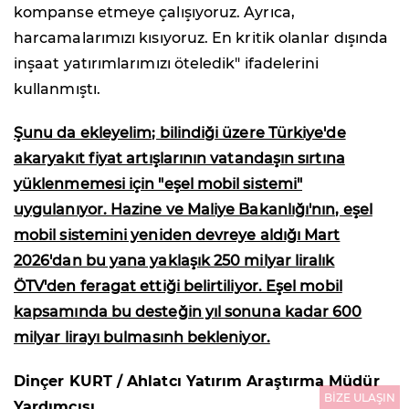
kompanse etmeye çalışıyoruz. Ayrıca,
harcamalarımızı kısıyoruz. En kritik olanlar dışında
inşaat yatırımlarımızı öteledik" ifadelerini
kullanmıştı.
Şunu da ekleyelim; bilindiği üzere Türkiye'de
akaryakıt fiyat artışlarının vatandaşın sırtına
yüklenmemesi için "eşel mobil sistemi"
uygulanıyor. Hazine ve Maliye Bakanlığı'nın, eşel
mobil sistemini yeniden devreye aldığı Mart
2026'dan bu yana yaklaşık 250 milyar liralık
ÖTV'den feragat ettiği belirtiliyor. Eşel mobil
kapsamında bu desteğin yıl sonuna kadar 600
milyar lirayı bulmasınh bekleniyor.
Dinçer KURT / Ahlatcı Yatırım Araştırma Müdür
BİZE ULAŞIN
Yardımcısı