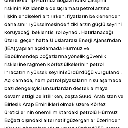
öneme sahip Hürmüz Boğazı'ndaki çatışma
riskinin Kızıldeniz'e de sıçraması petrol arzına
ilişkin endişeleri artırırken, fiyatların beklenenden
daha sınırlı yükselmesinde fiziki arzın güçlü seyrini
koruyacağı beklentisi rol oynadı. Hatırlanacağı
üzere, geçen hafta Uluslararası Enerji Ajansı'ndan
(IEA) yapılan açıklamada Hürmüz ve
Babülmendep boğazlarına yönelik güvenlik
risklerine rağmen Körfez ülkelerinin petrol
ihracatının yüksek seyrini sürdürdüğü vurgulandı.
Açıklamada, ham petrol piyasalarının şu aşamada
bazı dengeleyici unsurlardan destek almaya
devam ettiği belirtilirken, başta Suudi Arabistan ve
Birleşik Arap Emirlikleri olmak üzere Körfez
üreticilerinin önemli miktardaki petrolü Hürmüz
Boğazı dışındaki alternatif güzergahlar üzerinden