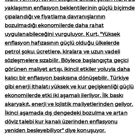
yaklaşımın enflasyon beklentilerinin güçlü biçimde
çıpalandığı ve fiyatlama davranışlarının
bozulmadığı ekonomilerde daha rahat
uygulanabileceğini vurguluyor. Kurt, "Yüksek
enflasyon hafızasının güçlü olduğu ülkelerde
petrol şoku; ücretlere, kiralara ve uzun vadeli
sözleşmelere sızabilir. Böylece başlangıçta geçici
görünen maliyet artışı, ikincil etkiler yoluyla daha
kalıcı bir enflasyon baskısına dönüşebilir. Türkiye
gibi enerji ithalatı yüksek ve kur geçişkenliği güçlü
ekonomilerde etki iki aşamalı ilerliyor. İlk baskı
akaryakıt, enerji ve lojistik maliyetlerinden geliyor.
İkinci aşamada dış dengedeki bozulma ve artan
döviz talebi kur kanalı üzerinden enflasyonu
yeniden besleyebiliyor" diye konuşuyor.