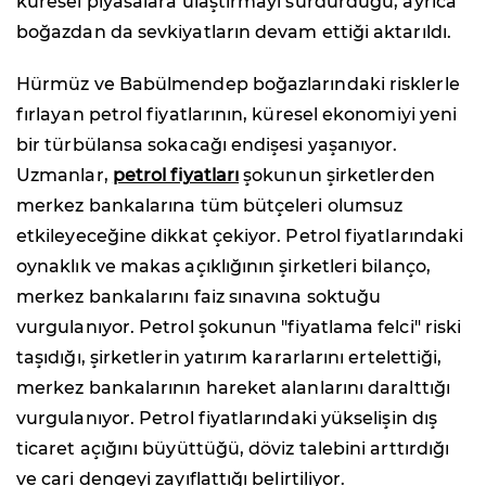
küresel piyasalara ulaştırmayı sürdürdüğü, ayrıca
boğazdan da sevkiyatların devam ettiği aktarıldı.
Hürmüz ve Babülmendep boğazlarındaki risklerle
fırlayan petrol fiyatlarının, küresel ekonomiyi yeni
bir türbülansa sokacağı endişesi yaşanıyor.
Uzmanlar,
petrol fiyatları
şokunun şirketlerden
merkez bankalarına tüm bütçeleri olumsuz
etkileyeceğine dikkat çekiyor. Petrol fiyatlarındaki
oynaklık ve makas açıklığının şirketleri bilanço,
merkez bankalarını faiz sınavına soktuğu
vurgulanıyor. Petrol şokunun "fiyatlama felci" riski
taşıdığı, şirketlerin yatırım kararlarını ertelettiği,
merkez bankalarının hareket alanlarını daralttığı
vurgulanıyor. Petrol fiyatlarındaki yükselişin dış
ticaret açığını büyüttüğü, döviz talebini arttırdığı
ve cari dengeyi zayıflattığı belirtiliyor.