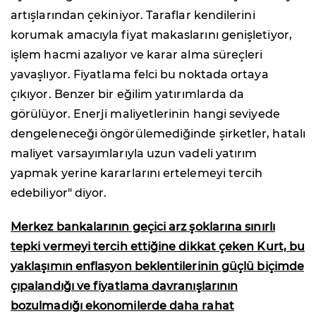
artışlarından çekiniyor. Taraflar kendilerini
korumak amacıyla fiyat makaslarını genişletiyor,
işlem hacmi azalıyor ve karar alma süreçleri
yavaşlıyor. Fiyatlama felci bu noktada ortaya
çıkıyor. Benzer bir eğilim yatırımlarda da
görülüyor. Enerji maliyetlerinin hangi seviyede
dengeleneceği öngörülemediğinde şirketler, hatalı
maliyet varsayımlarıyla uzun vadeli yatırım
yapmak yerine kararlarını ertelemeyi tercih
edebiliyor" diyor.
Merkez bankalarının geçici arz şoklarına sınırlı
tepki vermeyi tercih ettiğine dikkat çeken Kurt, bu
yaklaşımın enflasyon beklentilerinin güçlü biçimde
çıpalandığı ve fiyatlama davranışlarının
bozulmadığı ekonomilerde daha rahat