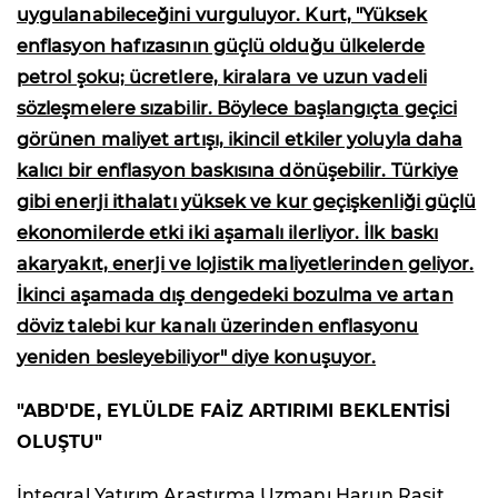
uygulanabileceğini vurguluyor. Kurt, "Yüksek
enflasyon hafızasının güçlü olduğu ülkelerde
petrol şoku; ücretlere, kiralara ve uzun vadeli
sözleşmelere sızabilir. Böylece başlangıçta geçici
görünen maliyet artışı, ikincil etkiler yoluyla daha
kalıcı bir enflasyon baskısına dönüşebilir. Türkiye
gibi enerji ithalatı yüksek ve kur geçişkenliği güçlü
ekonomilerde etki iki aşamalı ilerliyor. İlk baskı
akaryakıt, enerji ve lojistik maliyetlerinden geliyor.
İkinci aşamada dış dengedeki bozulma ve artan
döviz talebi kur kanalı üzerinden enflasyonu
yeniden besleyebiliyor" diye konuşuyor.
"ABD'DE, EYLÜLDE FAİZ ARTIRIMI BEKLENTİSİ
OLUŞTU"
İntegral Yatırım Araştırma Uzmanı Harun Raşit