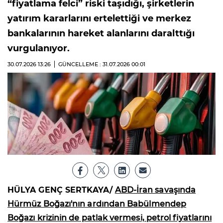
“fiyatlama felci” riski taşıdığı, şirketlerin
yatırım kararlarını ertelettiği ve merkez
bankalarının hareket alanlarını daralttığı
vurgulanıyor.
30.07.2026
13:26
GÜNCELLEME : 31.07.2026
00:01
HÜLYA GENÇ SERTKAYA/
ABD-İran savaşında
Hürmüz Boğazı'nın ardından Babülmendep
Boğazı krizinin de patlak vermesi, petrol fiyatlarını