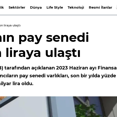
lik
Sektörler
Dünya
Life Style
Teknoloji
Resmi İlanlar
on liraya ulaştı
nın pay senedi
n liraya ulaştı
B) tarafından açıklanan 2023 Haziran ayı Finansa
mcıların pay senedi varlıkları, son bir yılda yüzde
lyar lira oldu.