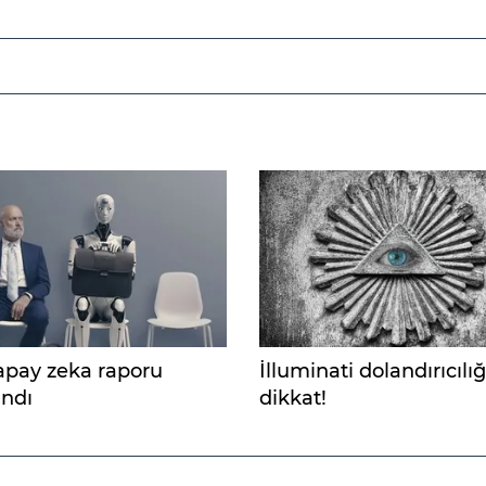
apay zeka raporu
İlluminati dolandırıcılı
andı
dikkat!