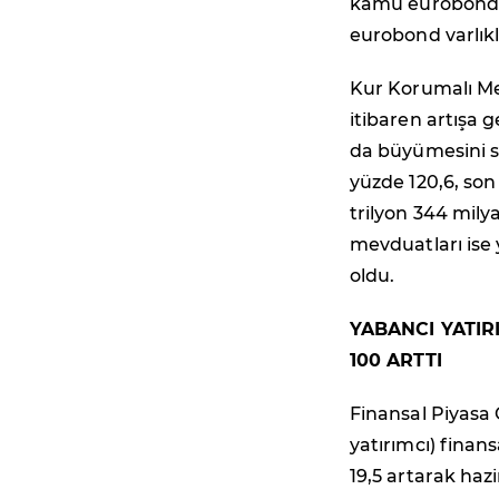
kamu eurobond va
eurobond varlıkla
Kur Korumalı Me
itibaren artışa g
da büyümesini sü
yüzde 120,6, son
trilyon 344 milyar
mevduatları ise 
oldu.
YABANCI YATIR
100 ARTTI
Finansal Piyasa Ö
yatırımcı) finans
19,5 artarak hazir