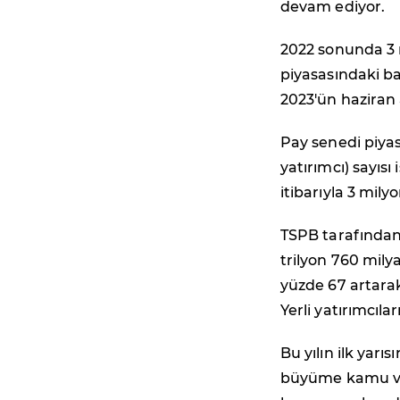
devam ediyor.
2022 sonunda 3 
piyasasındaki bak
2023'ün haziran 
Pay senedi piyas
yatırımcı) sayıs
itibarıyla 3 mily
TSPB tarafından a
trilyon 760 milyar
yüzde 67 artarak 
Yerli yatırımcılar
Bu yılın ilk yarı
büyüme kamu ve ö