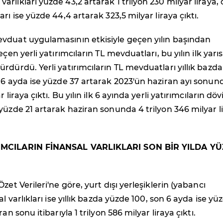
rlıkları yüzde 43,2 artarak 1 trilyon 230 milyar liraya, 
rı ise yüzde 44,4 artarak 323,5 milyar liraya çıktı.
vduat uygulamasının etkisiyle geçen yılın başından
eçen yerli yatırımcıların TL mevduatları, bu yılın ilk yarı
rdürdü. Yerli yatırımcıların TL mevduatları yıllık bazda
 6 ayda ise yüzde 37 artarak 2023'ün haziran ayı sonun
 liraya çıktı. Bu yılın ilk 6 ayında yerli yatırımcıların döv
yüzde 21 artarak haziran sonunda 4 trilyon 346 milyar l
IMCILARIN FİNANSAL VARLIKLARI SON BİR YILDA Y
zet Verileri'ne göre, yurt dışı yerleşiklerin (yabancı
al varlıkları ise yıllık bazda yüzde 100, son 6 ayda ise yü
an sonu itibarıyla 1 trilyon 586 milyar liraya çıktı.