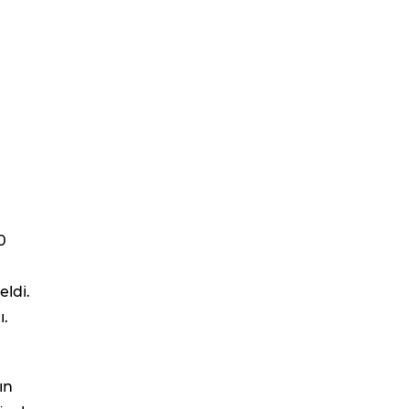
0
eldi.
ı.
ın