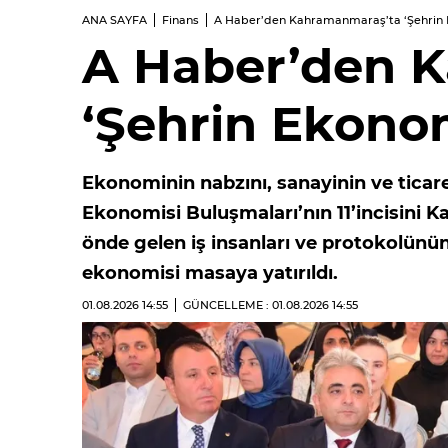
ANA SAYFA
Finans
A Haber’den Kahramanmaraş’ta ‘Şehrin 
A Haber’den 
‘Şehrin Ekonom
Ekonominin nabzını, sanayinin ve ticare
Ekonomisi Buluşmaları’nın 11’incisini
önde gelen iş insanları ve protokolünü
ekonomisi masaya yatırıldı.
01.08.2026
14:55
GÜNCELLEME : 01.08.2026
14:55