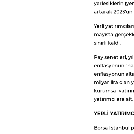
yerleşiklerin (yer
artarak 2023'ün h
Yerli yatırımcılar
mayısta gerçekleş
sınırlı kaldı.
Pay senetleri, yı
enflasyonun "hayl
enflasyonun altın
milyar lira olan y
kurumsal yatırımcı
yatırımcılara ait.
YERLİ YATIRIMC
Borsa İstanbul p