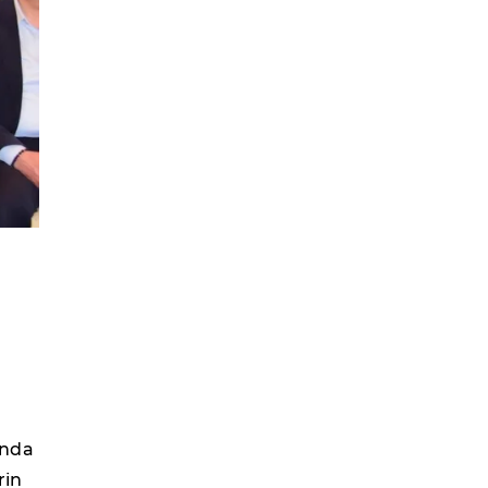
ında
rin