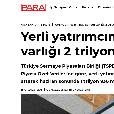
İş Dünyası Kulis
Finans
Girişimci
ANA SAYFA
Finans
Yerli yatırımcının pay senedi varlığı 2 trily
Yerli yatırımcı
varlığı 2 trilyo
Türkiye Sermaye Piyasaları Birliği (TSP
Piyasa Özet Verileri'ne göre, yerli yatırı
artarak haziran sonunda 1 trilyon 936 mi
18.07.2023
12:06
GÜNCELLEME : 18.07.2023
12:06