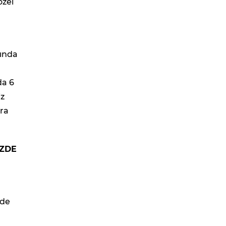
özel
sında
da 6
iz
ira
ÜZDE
zde