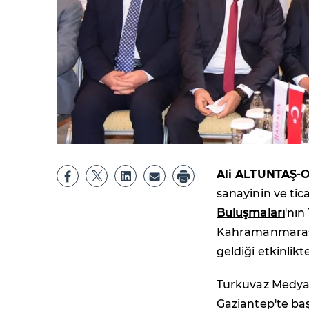
Ali ALTUNTAŞ-
sanayinin ve tic
Buluşmaları
'nın
Kahramanmaraş'ı
geldiği etkinli
Turkuvaz Medya 
Gaziantep'te ba