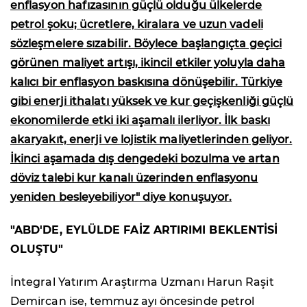
enflasyon hafızasının güçlü olduğu ülkelerde
petrol şoku; ücretlere, kiralara ve uzun vadeli
sözleşmelere sızabilir. Böylece başlangıçta geçici
görünen maliyet artışı, ikincil etkiler yoluyla daha
kalıcı bir enflasyon baskısına dönüşebilir. Türkiye
gibi enerji ithalatı yüksek ve kur geçişkenliği güçlü
ekonomilerde etki iki aşamalı ilerliyor. İlk baskı
akaryakıt, enerji ve lojistik maliyetlerinden geliyor.
İkinci aşamada dış dengedeki bozulma ve artan
döviz talebi kur kanalı üzerinden enflasyonu
yeniden besleyebiliyor" diye konuşuyor.
"ABD'DE, EYLÜLDE FAİZ ARTIRIMI BEKLENTİSİ
OLUŞTU"
İntegral Yatırım Araştırma Uzmanı Harun Raşit
Demircan ise, temmuz ayı öncesinde petrol