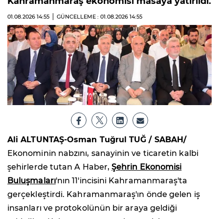
Kahramanmaraş ekonomisi masaya yatırıldı.
01.08.2026
14:55
GÜNCELLEME : 01.08.2026
14:55
Ali ALTUNTAŞ-Osman Tuğrul TUĞ / SABAH/
Ekonominin nabzını, sanayinin ve ticaretin kalbi
şehirlerde tutan A Haber,
Şehrin Ekonomisi
Buluşmaları
'nın 11'incisini Kahramanmaraş'ta
gerçekleştirdi. Kahramanmaraş'ın önde gelen iş
insanları ve protokolünün bir araya geldiği