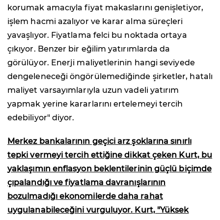
korumak amacıyla fiyat makaslarını genişletiyor,
işlem hacmi azalıyor ve karar alma süreçleri
yavaşlıyor. Fiyatlama felci bu noktada ortaya
çıkıyor. Benzer bir eğilim yatırımlarda da
görülüyor. Enerji maliyetlerinin hangi seviyede
dengeleneceği öngörülemediğinde şirketler, hatalı
maliyet varsayımlarıyla uzun vadeli yatırım
yapmak yerine kararlarını ertelemeyi tercih
edebiliyor" diyor.
Merkez bankalarının geçici arz şoklarına sınırlı
tepki vermeyi tercih ettiğine dikkat çeken Kurt, bu
yaklaşımın enflasyon beklentilerinin güçlü biçimde
çıpalandığı ve fiyatlama davranışlarının
bozulmadığı ekonomilerde daha rahat
uygulanabileceğini vurguluyor. Kurt, "Yüksek