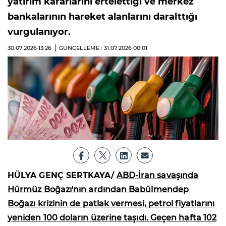
yatırım kararlarını ertelettiği ve merkez
bankalarının hareket alanlarını daralttığı
vurgulanıyor.
30.07.2026
13:26
GÜNCELLEME : 31.07.2026
00:01
HÜLYA GENÇ SERTKAYA/
ABD-İran savaşında
Hürmüz Boğazı'nın ardından Babülmendep
Boğazı krizinin de patlak vermesi, petrol fiyatlarını
yeniden 100 doların üzerine taşıdı. Geçen hafta 102