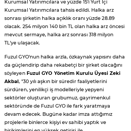
Kurumsal Yatırımcılara ve yüzde 15'i Yurt İçi
Kurumsal Yatırımcılara tahsis edildi. Halka arz
sonrası şirketin halka açıklık oranı yüzde 28.89
olacak. 254 milyon 140 bin TL olan halka arz öncesi
mevcut sermaye, halka arz sonrası 318 milyon
TL'ye ulaşacak.
Fuzul GYO'nun halka arzla, özkaynak yapısını daha
da güçlendirip daha rekabetçi bir şirket olacağını
söyleyen
Fuzul GYO Yönetim Kurulu Üyesi Zeki
Akbal
, "30 yılı aşkın bir süredir faaliyetlerini
sürdüren, yenilikçi iş modelleriyle yepyeni
sektörler oluşturan grubumuz, gayrimenkul
sektöründe de Fuzul GYO ile fark yaratmaya
devam edecek. Bugüne kadar imza attığımız
projelerle binlerce kişiyi ev sahibi yaptık ve
birikimlerini en yüksek getirisi ile