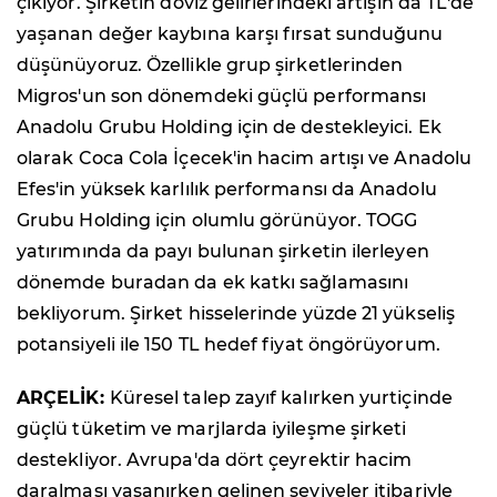
çıkıyor. Şirketin döviz gelirlerindeki artışın da TL'de
yaşanan değer kaybına karşı fırsat sunduğunu
düşünüyoruz. Özellikle grup şirketlerinden
Migros'un son dönemdeki güçlü performansı
Anadolu Grubu Holding için de destekleyici. Ek
olarak Coca Cola İçecek'in hacim artışı ve Anadolu
Efes'in yüksek karlılık performansı da Anadolu
Grubu Holding için olumlu görünüyor. TOGG
yatırımında da payı bulunan şirketin ilerleyen
dönemde buradan da ek katkı sağlamasını
bekliyorum. Şirket hisselerinde yüzde 21 yükseliş
potansiyeli ile 150 TL hedef fiyat öngörüyorum.
ARÇELİK:
Küresel talep zayıf kalırken yurtiçinde
güçlü tüketim ve marjlarda iyileşme şirketi
destekliyor. Avrupa'da dört çeyrektir hacim
daralması yaşanırken gelinen seviyeler itibariyle