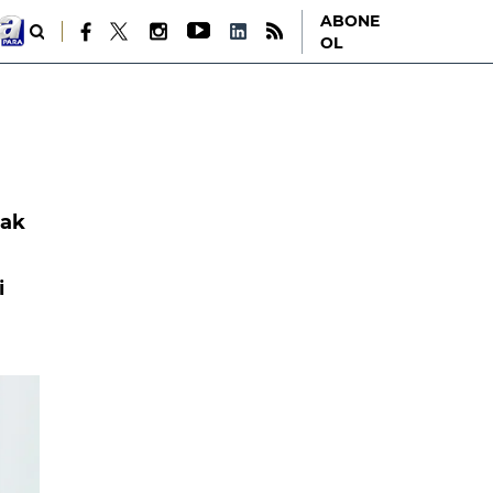
ABONE
OL
rak
i