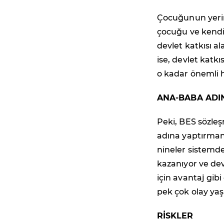
Çocuğunun yerin
çocuğu ve kendi 
devlet katkısı a
ise, devlet katk
o kadar önemli h
ANA-BABA ADI
Peki, BES sözle
adına yaptırmanı
nineler sistemde
kazanıyor ve dev
için avantaj gi
pek çok olay yaş
RİSKLER