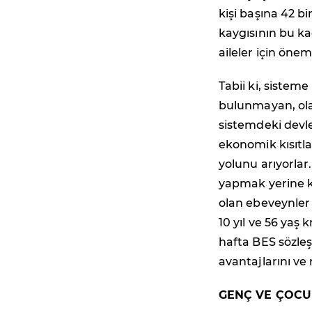
kişi başına 42 bi
kaygısının bu k
aileler için öneml
Tabii ki, sistem
bulunmayan, ola
sistemdeki devle
ekonomik kısıtl
yolunu arıyorla
yapmak yerine k
olan ebeveynler
10 yıl ve 56 yaş
hafta BES sözleş
avantajlarını ve 
GENÇ VE ÇOCU