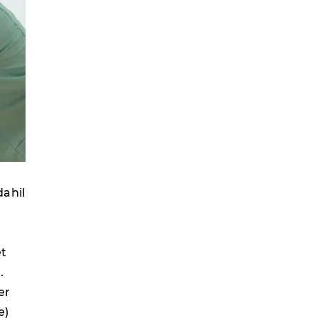
dahil
et
.
er
e)