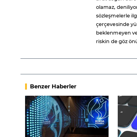
olamaz, deniliy
sözleşmelerle ilg
çerçevesinde yür
beklenmeyen ve i
riskin de göz ön
Benzer Haberler