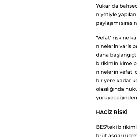
Yukarıda bahsed
niyetiyle yapıla
paylaşımı sırası
'Vefat' riskine 
ninelerin varis 
daha başlangıçt
birikimin kime b
ninelerin vefat
bir yere kadar k
olasılığında hu
yürüyeceğinden,
HACİZ RİSKİ
BES'teki birikim
brüt asgari ücre