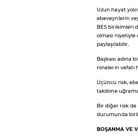
Uzun hayat yolc
ebeveynlerin ve
BES birikimleri 
olması niyetiyle
paylaşılabilir.
Başkası adına bi
ninelerin vefatı
Üçüncü risk, ebe
takibine uğramal
Bir diğer risk de
durumunda biriki
BOŞANMA VE V