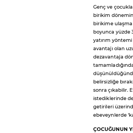
Genç ve çocukla
birikim dönemin
birikime ulaşma 
boyunca yüzde 30
yatırım yöntemi
avantajı olan u
dezavantaja dön
tamamladığında 
düşünüldüğünde,
belirsizliğe bıra
sonra çıkabilir.
istediklerinde de
getirileri üzeri
ebeveynlerde 'ka
ÇOCUĞUNUN YE