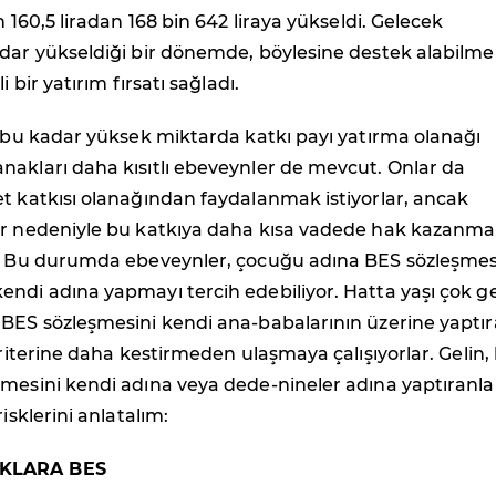
n 160,5 liradan 168 bin 642 liraya yükseldi. Gelecek
adar yükseldiği bir dönemde, böylesine destek alabilm
i bir yatırım fırsatı sağladı.
e bu kadar yüksek miktarda katkı payı yatırma olanağı
nakları daha kısıtlı ebeveynler de mevcut. Onlar da
t katkısı olanağından faydalanmak istiyorlar, ancak
ar nedeniyle bu katkıya daha kısa vadede hak kazanma
r. Bu durumda ebeveynler, çocuğu adına BES sözleşmes
endi adına yapmayı tercih edebiliyor. Hatta yaşı çok g
 BES sözleşmesini kendi ana-babalarının üzerine yaptı
 kriterine daha kestirmeden ulaşmaya çalışıyorlar. Gelin,
mesini kendi adına veya dede-nineler adına yaptıranla
risklerini anlatalım:
KLARA BES