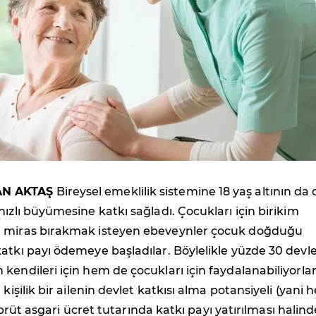
N AKTAŞ
Bireysel emeklilik sistemine 18 yaş altının da 
hızlı büyümesine katkı sağladı. Çocukları için birikim
, miras bırakmak isteyen ebeveynler çocuk doğduğu
atkı payı ödemeye başladılar. Böylelikle yüzde 30 devl
kendileri için hem de çocukları için faydalanabiliyorlar
 kişilik bir ailenin devlet katkısı alma potansiyeli (yani h
ık brüt asgari ücret tutarında katkı payı yatırılması halind