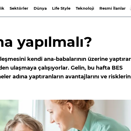
lik
Sektörler
Dünya
Life Style
Teknoloji
Resmi İlanlar
na yapılmalı?
leşmesini kendi ana-babalarının üzerine yaptıra
den ulaşmaya çalışıyorlar. Gelin, bu hafta BES
er adına yaptıranların avantajlarını ve risklerin