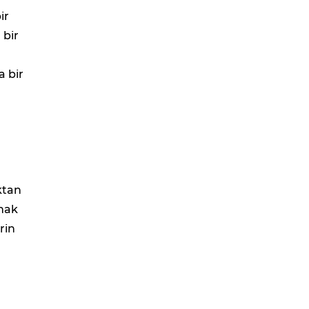
ir
 bir
a bir
ıktan
lmak
rin