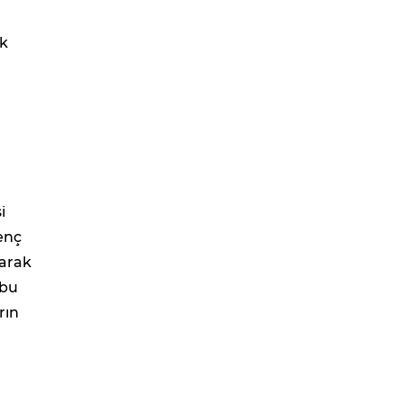
ek
i
enç
rarak
 bu
rın