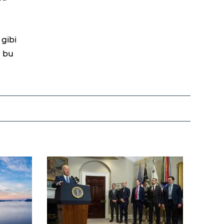
 gibi
, bu