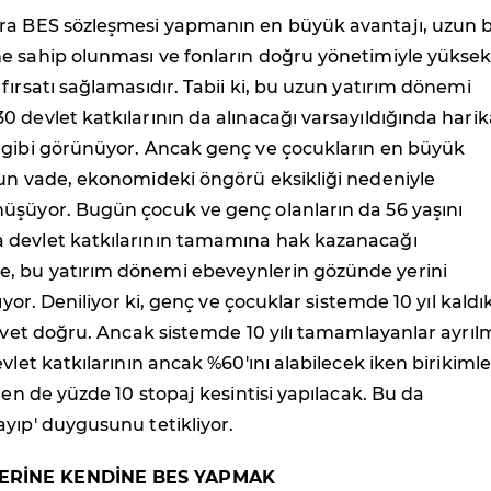
ra BES sözleşmesi yapmanın en büyük avantajı, uzun b
e sahip olunması ve fonların doğru yönetimiyle yüksek
fırsatı sağlamasıdır. Tabii ki, bu uzun yatırım dönemi
 devlet katkılarının da alınacağı varsayıldığında harik
 gibi görünüyor. Ancak genç ve çocukların en büyük
zun vade, ekonomideki öngörü eksikliği nedeniyle
üşüyor. Bugün çocuk ve genç olanların da 56 yaşını
devlet katkılarının tamamına hak kazanacağı
 bu yatırım dönemi ebeveynlerin gözünde yerini
kıyor. Deniliyor ki, genç ve çocuklar sistemde 10 yıl kald
 Evet doğru. Ancak sistemde 10 yılı tamamlayanlar ayrı
vlet katkılarının ancak %60'ını alabilecek iken birikimle
nden de yüzde 10 stopaj kesintisi yapılacak. Bu da
yıp' duygusunu tetikliyor.
RİNE KENDİNE BES YAPMAK