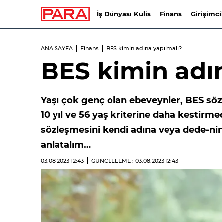
İş Dünyası Kulis
Finans
Girişimci
ANA SAYFA
Finans
BES kimin adına yapılmalı?
BES kimin adı
Yaşı çok genç olan ebeveynler, BES söz
10 yıl ve 56 yaş kriterine daha kestirme
sözleşmesini kendi adına veya dede-ninel
anlatalım…
03.08.2023
12:43
GÜNCELLEME : 03.08.2023
12:43