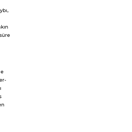
ybı,
akın
 süre
ne
er-
ı
s
en