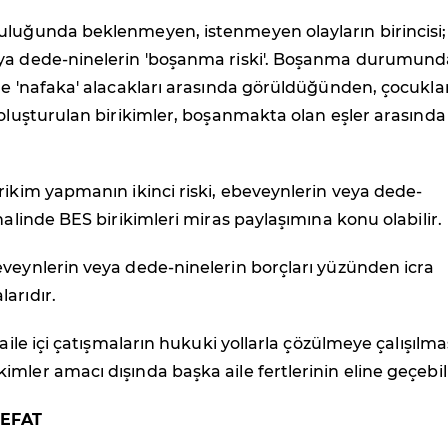
uluğunda beklenmeyen, istenmeyen olayların birincisi;
ya dede-ninelerin 'boşanma riski'. Boşanma durumund
de 'nafaka' alacakları arasında görüldüğünden, çocukla
 oluşturulan birikimler, boşanmakta olan eşler arasında
rikim yapmanın ikinci riski, ebeveynlerin veya dede-
 halinde BES birikimleri miras paylaşımına konu olabilir.
veynlerin veya dede-ninelerin borçları yüzünden icra
arıdır.
 aile içi çatışmaların hukuki yollarla çözülmeye çalışılma
mler amacı dışında başka aile fertlerinin eline geçebili
EFAT