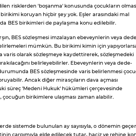
ilen risklerden 'boşanma' konusunda çocukların olmas
n birikimi koruyan hiçbir şey yok. Eşler arasındaki mal
nda BES birikimleri de paylaşıma konu edilebilir.
karşın, BES sözleşmesi imzalayan ebeveynlerin veya dede
belirlemeleri mümkün. Bu birikimi kimin için yapıyorlars
a varis olarak sözleşmeye kaydettirerek, sözleşmedeki
ırakılacağını belirleyebilirler. Ebeveynlerin veya dede-
ı durumunda BES sözleşmesinde varis belirlenmesi çoc
oruyabilir. Ancak diğer mirasçıların dava açması
kuki süreç 'Medeni Hukuk' hükümleri çerçevesinde
 çocuğun birikimlere ulaşması zaman alabilir.
lerde sistemde bulunulan ay sayısıyla, o dönemin geçer
tinin çarpımıyla elde edilecek tutar, haciz ve rehine ko