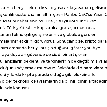
arının her yıl sektörde ve piyasalarda yaşanan gelişme
işkenlik gösterdiğinin altını çizen Paribu CEO'su Yasin O
uçlarını değerlendirdi. Oral, "Bu yıl dördüncü kez
miz Türkiye'deki en kapsamlı algı araştırmasında,
anan teknolojik gelişmelerin ve globalde görülen
alarının etkisini görüyoruz. Sonuçlar bize, kripto par
llanım oranında her yıl artış olduğunu gösteriyor. Aynı
araya duyulan güvende de ciddi bir artış oranı
llanıcıların beklenti ve tercihlerinin de geçtiğimiz yılla
olduğunu söylemek mümkün. Sektördeki dinamiklere b
i yıllarda kripto parada olduğu gibi blokzincirle
 diğer teknolojik kavramların da bilinirliğinin artacağın
klinde konuştu.
onuçlar