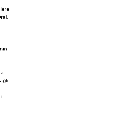
lere
ral,
anın
ra
ağlı
ı