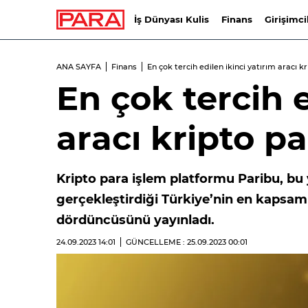
İş Dünyası Kulis
Finans
Girişimci
ANA SAYFA
Finans
En çok tercih edilen ikinci yatırım aracı k
En çok tercih e
aracı kripto p
Kripto para işlem platformu Paribu, bu
gerçekleştirdiği Türkiye’nin en kapsamlı
dördüncüsünü yayınladı.
24.09.2023
14:01
GÜNCELLEME : 25.09.2023
00:01