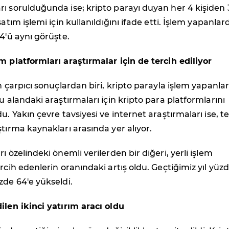
ı sorulduğunda ise; kripto parayı duyan her 4 kişiden 3
satım işlemi için kullanıldığını ifade etti. İşlem yapanlar
 4'ü aynı görüşte.
m platformları araştırmalar için de tercih ediliyor
n çarpıcı sonuçlardan biri, kripto parayla işlem yapanlar
u alandaki araştırmaları için kripto para platformlarını
u. Yakın çevre tavsiyesi ve internet araştırmaları ise, t
ştırma kaynakları arasında yer alıyor.
ı özelindeki önemli verilerden bir diğeri, yerli işlem
rcih edenlerin oranındaki artış oldu. Geçtiğimiz yıl yüzd
zde 64'e yükseldi.
ilen ikinci yatırım aracı oldu