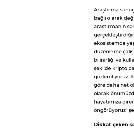
Araştırma sonuçl
bağlı olarak değ
araştırmanın son
gerçekleştirdiği
ekosistemde yaş
düzenleme çalışm
bilinirliği ve ku
şekilde kripto p
gözlemliyoruz. Ku
göre daha net 
olarak önümüzdek
hayatımıza giren
öngörüyoruz" şe
Dikkat çeken s