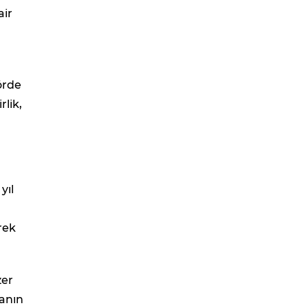
air
örde
rlik,
yıl
rek
zer
ranın