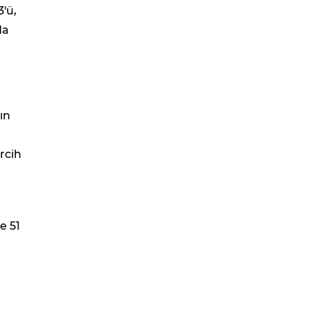
'ü,
da
ın
ercih
e 51