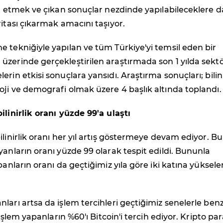
it etmek ve çıkan sonuçlar nezdinde yapılabileceklere d
ritası çıkarmak amacını taşıyor.
 tekniğiyle yapılan ve tüm Türkiye'yi temsil eden bir
üzerinde gerçekleştirilen araştırmada son 1 yılda sekt
rin etkisi sonuçlara yansıdı. Araştırma sonuçları; bilini
ji ve demografi olmak üzere 4 başlık altında toplandı.
ilinirlik oranı yüzde 99'a ulaştı
linirlik oranı her yıl artış göstermeye devam ediyor. Bu 
yanların oranı yüzde 99 olarak tespit edildi. Bununla
panların oranı da geçtiğimiz yıla göre iki katına yüksele
ları artsa da işlem tercihleri geçtiğimiz senelerle ben
. İşlem yapanların %60'ı Bitcoin'i tercih ediyor. Kripto pa