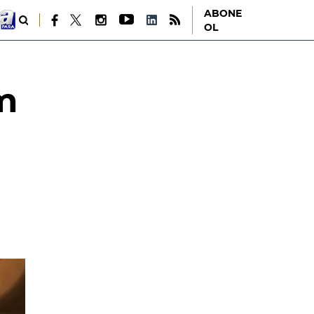
ABONE
OL
ım