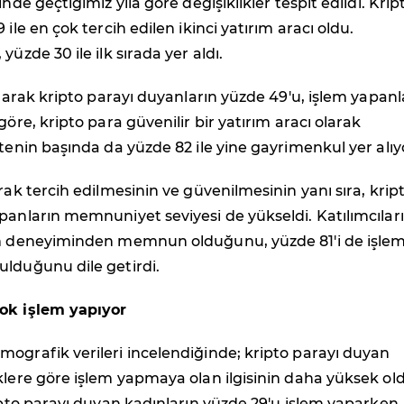
inde geçtiğimiz yıla göre değişiklikler tespit edildi. Krip
 ile en çok tercih edilen ikinci yatırım aracı oldu.
yüzde 30 ile ilk sırada yer aldı.
 olarak kripto parayı duyanların yüzde 49'u, işlem yapanl
göre, kripto para güvenilir bir yatırım aracı olarak
stenin başında da yüzde 82 ile yine gayrimenkul yer alıy
arak tercih edilmesinin ve güvenilmesinin yanı sıra, krip
panların memnuniyet seviyesi de yükseldi. Katılımcılar
em deneyiminden memnun olduğunu, yüzde 81'i de işle
ulduğunu dile getirdi.
ok işlem yapıyor
ografik verileri incelendiğinde; kripto parayı duyan
klere göre işlem yapmaya olan ilgisinin daha yüksek o
ripto parayı duyan kadınların yüzde 29'u işlem yaparken