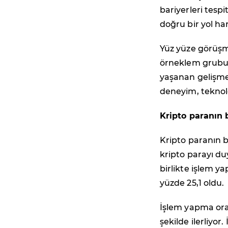
bariyerleri tesp
doğru bir yol ha
Yüz yüze görüşme
örneklem grubu 
yaşanan gelişmele
deneyim, teknolo
Kripto paranın b
Kripto paranın bi
kripto parayı du
birlikte işlem ya
yüzde 25,1 oldu.
İşlem yapma oran
şekilde ilerliyor