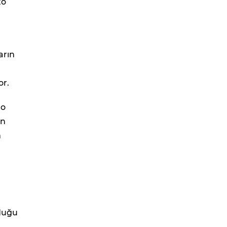
to
arın
or.
to
ın
m
lduğu