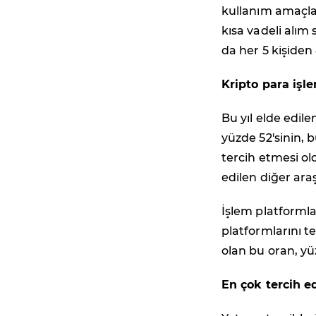
kullanım amaçlar
kısa vadeli alım 
da her 5 kişiden
Kripto para işle
Bu yıl elde edile
yüzde 52'sinin, b
tercih etmesi old
edilen diğer ara
İşlem platformlar
platformlarını te
olan bu oran, yü
En çok tercih ed