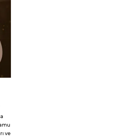
i
ra
kamu
rı ve