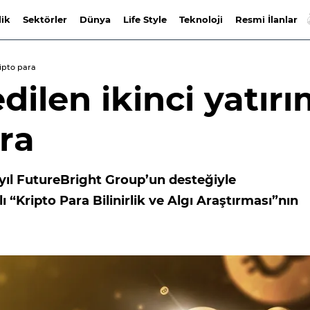
lik
Sektörler
Dünya
Life Style
Teknoloji
Resmi İlanlar
ripto para
dilen ikinci yatır
ara
 yıl FutureBright Group’un desteğiyle
 “Kripto Para Bilinirlik ve Algı Araştırması”nın