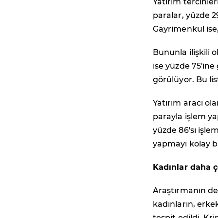
Yatırım tercihler
paralar, yüzde 29
Gayrimenkul ise, 
Bununla ilişkili
ise yüzde 75'ine 
görülüyor. Bu li
Yatırım aracı ol
parayla işlem ya
yüzde 86'sı işl
yapmayı kolay b
Kadınlar daha ç
Araştırmanın dem
kadınların, erke
tespit edildi. K