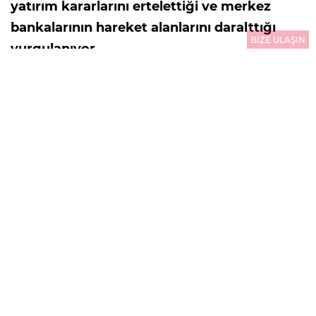
yatırım kararlarını ertelettiği ve merkez
bankalarının hareket alanlarını daralttığı
BİZE ULAŞIN
vurgulanıyor.
30.07.2026
13:26
GÜNCELLEME : 31.07.2026
00:01
HÜLYA GENÇ SERTKAYA/
ABD-İran savaşında
Hürmüz Boğazı'nın ardından Babülmendep
Boğazı krizinin de patlak vermesi, petrol fiyatlarını
yeniden 100 doların üzerine taşıdı. Geçen hafta 102