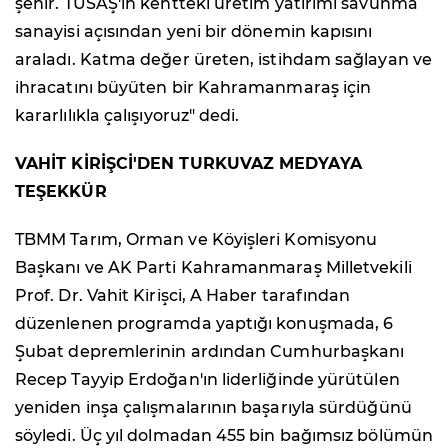
şehir. TUSAŞ'ın kentteki üretim yatırımı savunma
sanayisi açısından yeni bir dönemin kapısını
araladı. Katma değer üreten, istihdam sağlayan ve
ihracatını büyüten bir Kahramanmaraş için
kararlılıkla çalışıyoruz" dedi.
VAHİT KİRİŞCİ'DEN TURKUVAZ MEDYAYA
TEŞEKKÜR
TBMM Tarım, Orman ve Köyişleri Komisyonu
Başkanı ve AK Parti Kahramanmaraş Milletvekili
Prof. Dr. Vahit Kirişci, A Haber tarafından
düzenlenen programda yaptığı konuşmada, 6
Şubat depremlerinin ardından Cumhurbaşkanı
Recep Tayyip Erdoğan'ın liderliğinde yürütülen
yeniden inşa çalışmalarının başarıyla sürdüğünü
söyledi. Üç yıl dolmadan 455 bin bağımsız bölümün