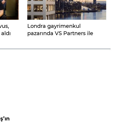
vus,
Londra gayrimenkul
 aldı
pazarında VS Partners ile
Türk rüzgarı
ş’ın