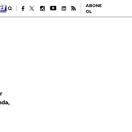
ABONE
OL
r
nda,