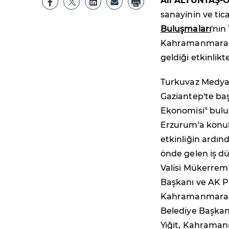
Ali ALTUNTAŞ-
sanayinin ve tic
Buluşmaları
'nın
Kahramanmaraş'ı
geldiği etkinli
Turkuvaz Medya 
Gaziantep'te ba
Ekonomisi" buluş
Erzurum'a konuk 
etkinliğin ard
önde gelen iş dü
Valisi Mükerrem
Başkanı ve AK Pa
Kahramanmaraş B
Belediye Başkan
Yiğit, Kahraman