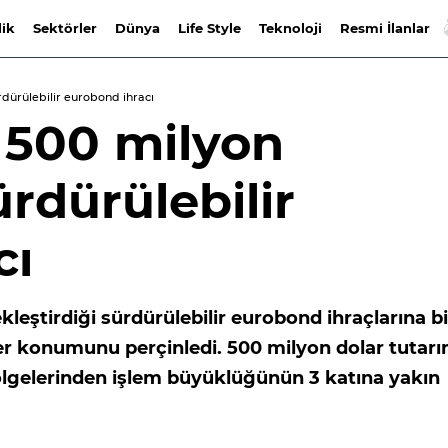
lik
Sektörler
Dünya
Life Style
Teknoloji
Resmi İlanlar
rdürülebilir eurobond ihracı
 500 milyon
ürdürülebilir
cı
leştirdiği sürdürülebilir eurobond ihraçlarına bi
der konumunu perçinledi. 500 milyon dolar tutarı
 bölgelerinden işlem büyüklüğünün 3 katına yakın