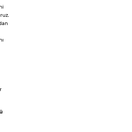
ni
ruz.
ıdan
nı
r
cü