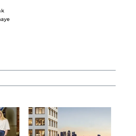
ak
rmaye