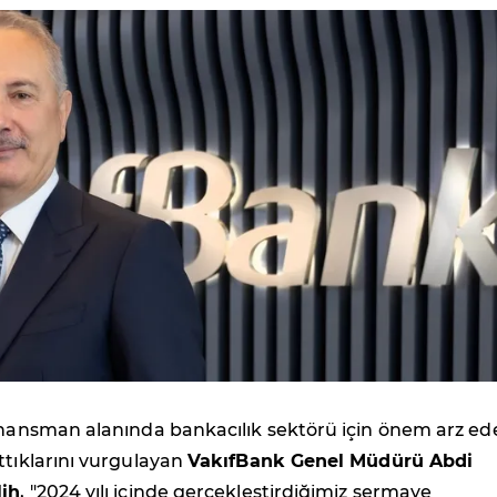
finansman alanında bankacılık sektörü için önem arz ed
ttıklarını vurgulayan
VakıfBank Genel Müdürü Abdi
lih
, "2024 yılı içinde gerçekleştirdiğimiz sermaye