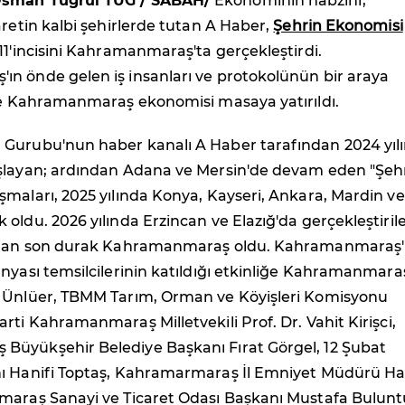
Osman Tuğrul TUĞ / SABAH/
Ekonominin nabzını,
aretin kalbi şehirlerde tutan A Haber,
Şehrin Ekonomisi
 11'incisini Kahramanmaraş'ta gerçekleştirdi.
n önde gelen iş insanları ve protokolünün bir araya
kte Kahramanmaraş ekonomisi masaya yatırıldı.
Gurubu'nun haber kanalı A Haber tarafından 2024 yıl
şlayan; ardından Adana ve Mersin'de devam eden "Şeh
maları, 2025 yılında Konya, Kayseri, Ankara, Mardin ve
oldu. 2026 yılında Erzincan ve Elazığ'da gerçekleştiril
ından son durak Kahramanmaraş oldu. Kahramanmaraş'
nyası temsilcilerinin katıldığı etkinliğe Kahramanmara
 Ünlüer, TBMM Tarım, Orman ve Köyişleri Komisyonu
rti Kahramanmaraş Milletvekili Prof. Dr. Vahit Kirişci,
üyükşehir Belediye Başkanı Fırat Görgel, 12 Şubat
ı Hanifi Toptaş, Kahramarmaraş İl Emniyet Müdürü H
maraş Sanayi ve Ticaret Odası Başkanı Mustafa Bulunt