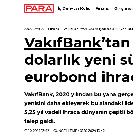
İş Dünyası Kulis
Finans
Girişimci
ANA SAYFA
Finans
VakıfBank’tan 500 milyon dolarlık yeni sü
VakıfBank
’tan
dolarlık yeni s
eurobond ihra
VakıfBank, 2020 yılından bu yana gerçek
yenisini daha ekleyerek bu alandaki li
5,25 yıl vadeli ihraca dünyanın çeşitli
talep geldi.
01.10.2024
13:42
GÜNCELLEME : 01.10.2024
13:42