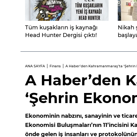
Tüm kuşakların iş kaynağı
Nikah ş
Head Hunter Dergisi çıktı!
başlay
ANA SAYFA
Finans
A Haber’den Kahramanmaraş’ta ‘Şehrin 
A Haber’den 
‘Şehrin Ekonom
Ekonominin nabzını, sanayinin ve ticare
Ekonomisi Buluşmaları’nın 11’incisini
önde gelen iş insanları ve protokolünü