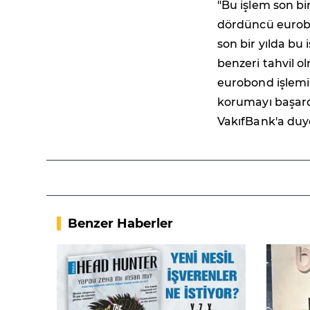
"Bu işlem son bi
dördüncü eurobo
son bir yılda bu 
benzeri tahvil o
eurobond işlemi
korumayı başardı
VakıfBank'a duyd
Benzer Haberler