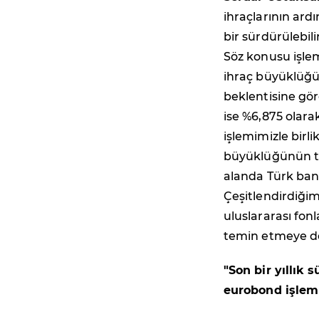
ihraçlarının ard
bir sürdürülebi
Söz konusu işlem
ihraç büyüklüğün
beklentisine gör
ise %6,875 olara
işlemimizle birl
büyüklüğünün top
alanda Türk ban
Çeşitlendirdiğim
uluslararası fon
temin etmeye dev
"Son bir yıllık
eurobond işlem