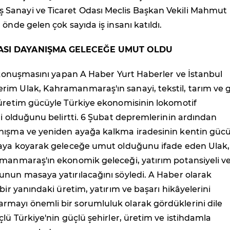
anayi ve Ticaret Odası Meclis Başkan Vekili Mahmut
 önde gelen çok sayıda iş insanı katıldı.
SI DAYANIŞMA GELECEĞE UMUT OLDU
ş konuşmasını yapan A Haber Yurt Haberler ve İstanbul
im Ulak, Kahramanmaraş'ın sanayi, tekstil, tarım ve 
 üretim gücüyle Türkiye ekonomisinin lokomotif
ri olduğunu belirtti. 6 Şubat depremlerinin ardından
nışma ve yeniden ayağa kalkma iradesinin kentin güc
taya koyarak geleceğe umut olduğunu ifade eden Ulak,
amanmaraş'ın ekonomik geleceği, yatırım potansiyeli v
unun masaya yatırılacağını söyledi. A Haber olarak
 bir yanındaki üretim, yatırım ve başarı hikâyelerini
mayı önemli bir sorumluluk olarak gördüklerini dile
çlü Türkiye'nin güçlü şehirler, üretim ve istihdamla