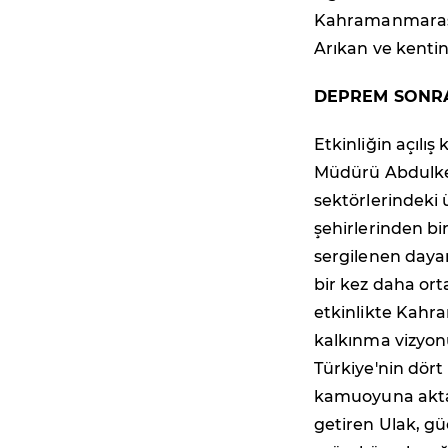
Kahramanmaraş S
Arıkan ve kentin
DEPREM SONRA
Etkinliğin açılı
Müdürü Abdulker
sektörlerindeki
şehirlerinden bi
sergilenen daya
bir kez daha or
etkinlikte Kahr
kalkınma vizyon
Türkiye'nin dört
kamuoyuna aktar
getiren Ulak, gü