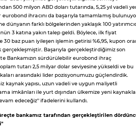
ından 500 milyon ABD doları tutarında, 5,25 yıl vadeli ye
lir eurobond ihracını da başarıyla tamamlamış bulunuyo
e dünyanın farklı bölgelerinden yaklaşık 100 yatırımc
ün 3 katına yakın talep geldi. Böylece, ilk fiyat
e 30 baz puan iyileşen işlemin getirisi %6,95, kupon ora
k gerçekleşmiştir. Başarıyla gerçekleştirdiğimiz son
ikte Bankamızın sürdürülebilir eurobond ihraç
lam tutarı 2,5 milyar dolar seviyesine yükseldi ve bu
kaları arasındaki lider pozisyonumuzu güçlendirdik.
iz kaynak yapısı, uzun vadeli ve uygun maliyetli
lama imkânları ile yurt dışından ülkemize yeni kaynakla
am edeceğiz'' ifadelerini kullandı.
 süreçte bankamız tarafından gerçekleştirilen dördün
i"