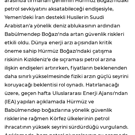
arasında tırmanan gerilimin Hürmüz Boğazı'ndaki
petrol sevkiyatını aksatabileceği endişesiyle,
Yemen'deki İran destekli Husilerin Suudi
Arabistan'a yönelik deniz ablukasının ardından
Babülmendep Boğazı'nda artan güvenlik riskleri
etkili oldu. Dünya enerji arzı açısından kritik
öneme sahip Hürmüz Boğazı'ndaki çatışma
riskinin Kızıldeniz'e de sıçraması petrol arzına
ilişkin endişeleri artırırken, fiyatların beklenenden
daha sınırlı yükselmesinde fiziki arzın güçlü seyrini
koruyacağı beklentisi rol oynadı. Hatırlanacağı
üzere, geçen hafta Uluslararası Enerji Ajansı'ndan
(IEA) yapılan açıklamada Hürmüz ve
Babülmendep boğazlarına yönelik güvenlik
risklerine rağmen Körfez ülkelerinin petrol
ihracatının yüksek seyrini sürdürdüğü vurgulandı.