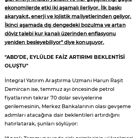
ekonomilerde etki iki aşamalı ilerliyor. İlk baskı
akaryakıt, enerji ve lojistik maliyetlerinden geliyor.
İkinci aşamada dış dengedeki bozulma ve artan
döviz talebi kur kanalı üzerinden enflasyonu
yeniden besleyebiliyor" diye konuşuyor.
"ABD'DE, EYLÜLDE FAİZ ARTIRIMI BEKLENTİSİ
OLUŞTU"
İntegral Yatırım Araştırma Uzmanı Harun Raşit
Demircan ise, temmuz ayı öncesinde petrol
fiyatlarının tekrar 70 dolar seviyelerine
gerilemesinin, Merkez Bankalarının olası gevşeme
adımları atacağına dair beklentileri artırdığını
hatırlatarak, şunları söylüyor: