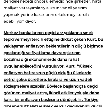
dengeleneceği öngörülemediğinde şirketler, hatalı
maliyet varsayımlarıyla uzun vadeli yatırım
yapmak yerine kararlarını ertelemeyi tercih
edebiliyor" diyor.
Merkez bankalarının geçici arz şoklarına sınırlı
tepki vermeyi tercih ettiğine dikkat çeken Kurt, bu
yaklaşımın enflasyon beklentilerinin güçlü biçimde
çıpalandığı ve fiyatlama davranışlarının
bozulmadığı ekonomilerde daha rahat
uygulanabileceğini vurguluyor. Kurt, "Yüksek
enflasyon hafızasının güçlü olduğu ülkelerde
petrol şoku; ücretlere, kiralara ve uzun vadeli
sözleşmelere sızabilir. Böylece başlangıçta geçici
görünen maliyet artışı, ikincil etkiler yoluyla daha
kalıcı bir enflasyon baskısına dönüşebilir. Türkiye
gibi enerji ithalatı yüksek ve kur geçişkenliği güçlü