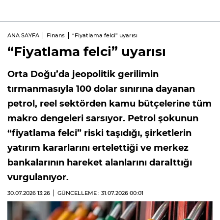
ANA SAYFA
Finans
“Fiyatlama felci” uyarısı
“Fiyatlama felci” uyarısı
Orta Doğu’da jeopolitik gerilimin
tırmanmasıyla 100 dolar sınırına dayanan
petrol, reel sektörden kamu bütçelerine tüm
makro dengeleri sarsıyor. Petrol şokunun
“fiyatlama felci” riski taşıdığı, şirketlerin
yatırım kararlarını ertelettiği ve merkez
bankalarının hareket alanlarını daralttığı
vurgulanıyor.
30.07.2026
13:26
GÜNCELLEME : 31.07.2026
00:01