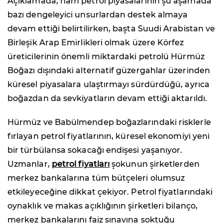
Açıklamada, ham petrol piyasalarının şu aşamada
bazı dengeleyici unsurlardan destek almaya
devam ettiği belirtilirken, başta Suudi Arabistan ve
Birleşik Arap Emirlikleri olmak üzere Körfez
üreticilerinin önemli miktardaki petrolü Hürmüz
Boğazı dışındaki alternatif güzergahlar üzerinden
küresel piyasalara ulaştırmayı sürdürdüğü, ayrıca
boğazdan da sevkiyatların devam ettiği aktarıldı.
Hürmüz ve Babülmendep boğazlarındaki risklerle
fırlayan petrol fiyatlarının, küresel ekonomiyi yeni
bir türbülansa sokacağı endişesi yaşanıyor.
Uzmanlar,
petrol fiyatları
şokunun şirketlerden
merkez bankalarına tüm bütçeleri olumsuz
etkileyeceğine dikkat çekiyor. Petrol fiyatlarındaki
oynaklık ve makas açıklığının şirketleri bilanço,
merkez bankalarını faiz sınavına soktuğu