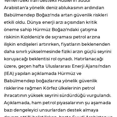
Yemen'deki İran destekli Husilerin Suudi
Arabistan'a yönelik deniz ablukasının ardından
Babülmendep Boğazı'nda artan güvenlik riskleri
etkili oldu. Dünya enerji arzı açısından kritik
öneme sahip Hürmüz Boğazı'ndaki çatışma
riskinin Kızıldeniz'e de sıçraması petrol arzına
ilişkin endişeleri artırırken, fiyatların beklenenden
daha sınırlı yükselmesinde fiziki arzın güçlü seyrini
koruyacağı beklentisi rol oynadı. Hatırlanacağı
üzere, geçen hafta Uluslararası Enerji Ajansı'ndan
(IEA) yapılan açıklamada Hürmüz ve
Babülmendep boğazlarına yönelik güvenlik
risklerine rağmen Körfez ülkelerinin petrol
ihracatının yüksek seyrini sürdürdüğü vurgulandı.
Açıklamada, ham petrol piyasalarının şu aşamada
bazı dengeleyici unsurlardan destek almaya