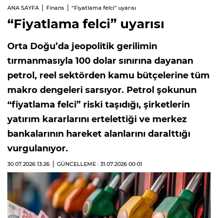
ANA SAYFA
Finans
“Fiyatlama felci” uyarısı
“Fiyatlama felci” uyarısı
Orta Doğu’da jeopolitik gerilimin
tırmanmasıyla 100 dolar sınırına dayanan
petrol, reel sektörden kamu bütçelerine tüm
makro dengeleri sarsıyor. Petrol şokunun
“fiyatlama felci” riski taşıdığı, şirketlerin
yatırım kararlarını ertelettiği ve merkez
bankalarının hareket alanlarını daralttığı
vurgulanıyor.
30.07.2026
13:26
GÜNCELLEME : 31.07.2026
00:01