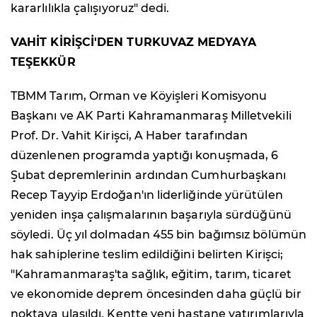
kararlılıkla çalışıyoruz" dedi.
VAHİT KİRİŞCİ'DEN TURKUVAZ MEDYAYA
TEŞEKKÜR
TBMM Tarım, Orman ve Köyişleri Komisyonu
Başkanı ve AK Parti Kahramanmaraş Milletvekili
Prof. Dr. Vahit Kirişci, A Haber tarafından
düzenlenen programda yaptığı konuşmada, 6
Şubat depremlerinin ardından Cumhurbaşkanı
Recep Tayyip Erdoğan'ın liderliğinde yürütülen
yeniden inşa çalışmalarının başarıyla sürdüğünü
söyledi. Üç yıl dolmadan 455 bin bağımsız bölümün
hak sahiplerine teslim edildiğini belirten Kirişci;
"Kahramanmaraş'ta sağlık, eğitim, tarım, ticaret
ve ekonomide deprem öncesinden daha güçlü bir
noktaya ulaşıldı. Kentte yeni hastane yatırımlarıyla