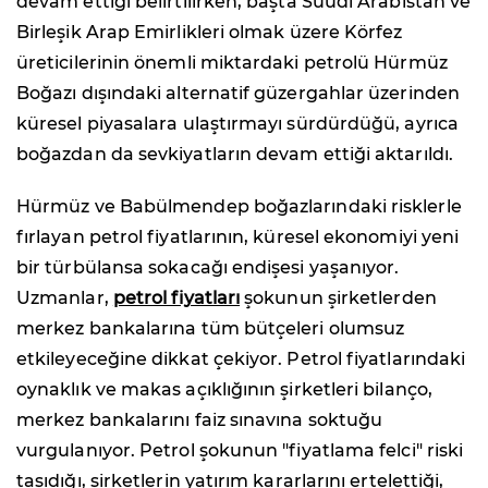
devam ettiği belirtilirken, başta Suudi Arabistan ve
Birleşik Arap Emirlikleri olmak üzere Körfez
üreticilerinin önemli miktardaki petrolü Hürmüz
Boğazı dışındaki alternatif güzergahlar üzerinden
küresel piyasalara ulaştırmayı sürdürdüğü, ayrıca
boğazdan da sevkiyatların devam ettiği aktarıldı.
Hürmüz ve Babülmendep boğazlarındaki risklerle
fırlayan petrol fiyatlarının, küresel ekonomiyi yeni
bir türbülansa sokacağı endişesi yaşanıyor.
Uzmanlar,
petrol fiyatları
şokunun şirketlerden
merkez bankalarına tüm bütçeleri olumsuz
etkileyeceğine dikkat çekiyor. Petrol fiyatlarındaki
oynaklık ve makas açıklığının şirketleri bilanço,
merkez bankalarını faiz sınavına soktuğu
vurgulanıyor. Petrol şokunun "fiyatlama felci" riski
taşıdığı, şirketlerin yatırım kararlarını ertelettiği,