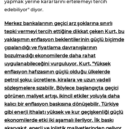
yapmak yerine kararlarını ertelemeyi tercih
edebiliyor" diyor.
Merkez bankalarının geçici arz şoklarına sınırlı
tepki vermeyi tercih ettiğine dikkat çeken Kurt, bu
yaklaşımın enflasyon beklentilerinin güçlü biçimde
çıpalandığı ve fiyatlama davranışlarının
bozulmadığı ekonomilerde daha rahat
uygulanabileceğini vurguluyor. Kurt, "Yüksek
enflasyon hafızasının güçlü olduğu ülkelerde
petrol şoku; ücretlere, kiralara ve uzun vadeli
sözleşmelere sızabilir. Böylece başlangıçta geçici
görünen maliyet artışı, ikincil etkiler yoluyla daha
kalıcı bir enflasyon baskısına dönüşebilir. Türkiye
gibi enerji ithalatı yüksek ve kur geçişkenliği güçlü
ekonomilerde etki iki aşamalı ilerliyor. İlk baskı
akaryakıt, enerji ve lojistik maliyetlerinden geliyor.