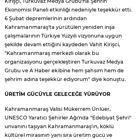
Kirişçi, Turkuvaz Medya Grubu'na Şehrin
Ekonomisi Paneli etkinliği nedeniyle teşekkür etti.
6 Şubat depremlerinin ardından
Kahramanmaraş'ta yürütülen yeniden inşa
çalışmalarının Türkiye Yüzyılı vizyonuna uygun
şekilde devam ettiğini kaydeden Vahit Kirişci,
"Kahramanmaraş merkezli olarak bu
organizasyonu gerçekleştiren Turkuvaz Medya
Grubu ve A Haber ekibine hem şahsım hem de
şehrim adına teşekkür ediyorum" diye konuştu.
ÜRETİM GÜCÜYLE GELECEĞE YÜRÜYOR
Kahramanmaraş Valisi Mükerrem Ünlüer,
UNESCO Yaratıcı Şehirler Ağı'nda "Edebiyat Şehri"
unvanını taşıyan Kahramanmaraş'ın, köklü
kültürel mirasının yanı sıra üretim gücü ve