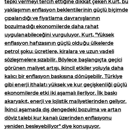
tepki vermeyi tercih ettiğine dikkat çeken Kurt, bu
yaklaşımın enflasyon beklentilerinin güçlü biçimde
çıpalandığı ve fiyatlama davranışlarının
bozulmadığı ekonomilerde daha rahat
uygulanabileceğini vurguluyor. Kurt, "Yüksek
enflasyon hafızasının güçlü olduğu ülkelerde
petrol şoku; ücretlere, kiralara ve uzun vadeli
sözleşmelere sızabilir. Böylece başlangıçta geçici
görünen maliyet artışı, ikincil etkiler yoluyla daha
kalıcı bir enflasyon baskısına dönüşebilir. Türkiye
gibi enerji ithalatı yüksek ve kur geçişkenliği güçlü
ekonomilerde etki iki aşamalı ilerliyor. İlk baskı
akaryakıt, enerji ve lojistik maliyetlerinden geliyor.
İkinci aşamada dış dengedeki bozulma ve artan
döviz talebi kur kanalı üzerinden enflasyonu
yeniden besleyebiliyor" diye konuşuyor.