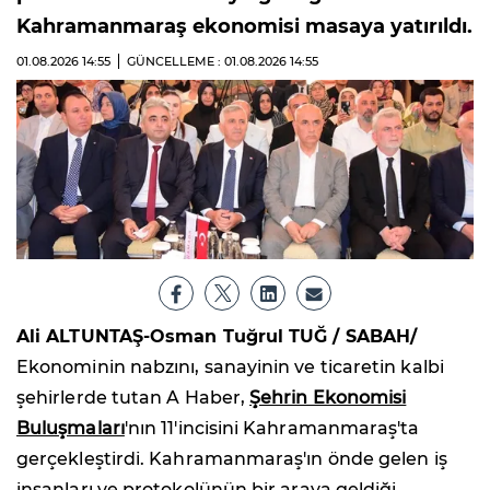
Kahramanmaraş ekonomisi masaya yatırıldı.
01.08.2026
14:55
GÜNCELLEME : 01.08.2026
14:55
Ali ALTUNTAŞ-Osman Tuğrul TUĞ / SABAH/
Ekonominin nabzını, sanayinin ve ticaretin kalbi
şehirlerde tutan A Haber,
Şehrin Ekonomisi
Buluşmaları
'nın 11'incisini Kahramanmaraş'ta
gerçekleştirdi. Kahramanmaraş'ın önde gelen iş
insanları ve protokolünün bir araya geldiği