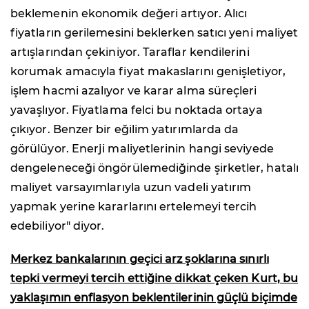
beklemenin ekonomik değeri artıyor. Alıcı
fiyatların gerilemesini beklerken satıcı yeni maliyet
artışlarından çekiniyor. Taraflar kendilerini
korumak amacıyla fiyat makaslarını genişletiyor,
işlem hacmi azalıyor ve karar alma süreçleri
yavaşlıyor. Fiyatlama felci bu noktada ortaya
çıkıyor. Benzer bir eğilim yatırımlarda da
görülüyor. Enerji maliyetlerinin hangi seviyede
dengeleneceği öngörülemediğinde şirketler, hatalı
maliyet varsayımlarıyla uzun vadeli yatırım
yapmak yerine kararlarını ertelemeyi tercih
edebiliyor" diyor.
Merkez bankalarının geçici arz şoklarına sınırlı
tepki vermeyi tercih ettiğine dikkat çeken Kurt, bu
yaklaşımın enflasyon beklentilerinin güçlü biçimde