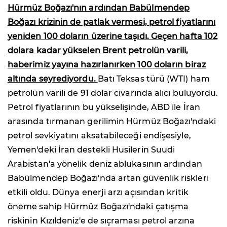
Hürmüz Boğazı'nın ardından Babülmendep
Boğazı krizinin de patlak vermesi, petrol fiyatlarını
yeniden 100 doların üzerine taşıdı. Geçen hafta 102
dolara kadar yükselen Brent petrolün varili,
haberimiz yayına hazırlanırken 100 doların biraz
altında seyrediyordu.
Batı Teksas türü (WTI) ham
petrolün varili de 91 dolar civarında alıcı buluyordu.
Petrol fiyatlarının bu yükselişinde, ABD ile İran
arasında tırmanan gerilimin Hürmüz Boğazı'ndaki
petrol sevkiyatını aksatabileceği endişesiyle,
Yemen'deki İran destekli Husilerin Suudi
Arabistan'a yönelik deniz ablukasının ardından
Babülmendep Boğazı'nda artan güvenlik riskleri
etkili oldu. Dünya enerji arzı açısından kritik
öneme sahip Hürmüz Boğazı'ndaki çatışma
riskinin Kızıldeniz'e de sıçraması petrol arzına