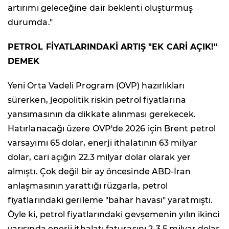
artırımı geleceğine dair beklenti oluşturmuş
durumda."
PETROL FİYATLARINDAKİ ARTIŞ "EK CARİ AÇIK!"
DEMEK
Yeni Orta Vadeli Program (OVP) hazırlıkları
sürerken, jeopolitik riskin petrol fiyatlarına
yansımasının da dikkate alınması gerekecek.
Hatırlanacağı üzere OVP'de 2026 için Brent petrol
varsayımı 65 dolar, enerji ithalatının 63 milyar
dolar, cari açığın 22.3 milyar dolar olarak yer
almıştı. Çok değil bir ay öncesinde ABD-İran
anlaşmasının yarattığı rüzgarla, petrol
fiyatlarındaki gerileme "bahar havası" yaratmıştı.
Öyle ki, petrol fiyatlarındaki gevşemenin yılın ikinci
yarısında enerji ithalatı faturasını 2-3.5 milyar dolar