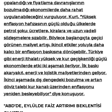
çıpalandığı ve fiyatlama davranışlarının
bozulmadığı ekonomilerde daha rahat
uygulanabileceğini vurguluyor. Kurt, "Yüksek
enflasyon hafızasının güçlü olduğu ülkelerde
petrol şoku; ücretlere, kiralara ve uzun vadeli
sözleşmelere sızabilir. Böylece başlangıçta geçici
görünen maliyet artışı, ikincil etkiler yoluyla daha
kalıcı bir enflasyon baskısına dönüşebilir. Türkiye
gibi enerji ithalatı yüksek ve kur geçişkenliği güçlü
ekonomilerde etki iki aşamalı ilerliyor. İlk baskı
akaryakıt, enerji ve lojistik maliyetlerinden geliyor.
İkinci aşamada dış dengedeki bozulma ve artan
döviz talebi kur kanalı üzerinden enflasyonu
yeniden besleyebiliyor" diye konuşuyor.
"ABD'DE, EYLÜLDE FAİZ ARTIRIMI BEKLENTİSİ