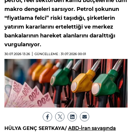
petrol, reel sektörden kamu bütçelerine tüm
makro dengeleri sarsıyor. Petrol şokunun
“fiyatlama felci” riski taşıdığı, şirketlerin
yatırım kararlarını ertelettiği ve merkez
bankalarının hareket alanlarını daralttığı
vurgulanıyor.
30.07.2026
13:26
GÜNCELLEME : 31.07.2026
00:01
HÜLYA GENÇ SERTKAYA/
ABD-İran savaşında