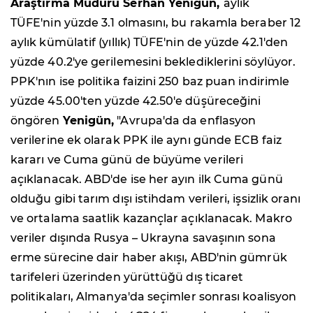
Araştırma Müdürü Serhan Yenigün,
aylık
TÜFE'nin yüzde 3.1 olmasını, bu rakamla beraber 12
aylık kümülatif (yıllık) TÜFE'nin de yüzde 42.1'den
yüzde 40.2'ye gerilemesini beklediklerini söylüyor.
PPK'nın ise politika faizini 250 baz puan indirimle
yüzde 45.00'ten yüzde 42.50'e düşüreceğini
öngören
Yenigün,
"Avrupa'da da enflasyon
verilerine ek olarak PPK ile aynı günde ECB faiz
kararı ve Cuma günü de büyüme verileri
açıklanacak. ABD'de ise her ayın ilk Cuma günü
olduğu gibi tarım dışı istihdam verileri, işsizlik oranı
ve ortalama saatlik kazançlar açıklanacak. Makro
veriler dışında Rusya – Ukrayna savaşının sona
erme sürecine dair haber akışı, ABD'nin gümrük
tarifeleri üzerinden yürüttüğü dış ticaret
politikaları, Almanya'da seçimler sonrası koalisyon