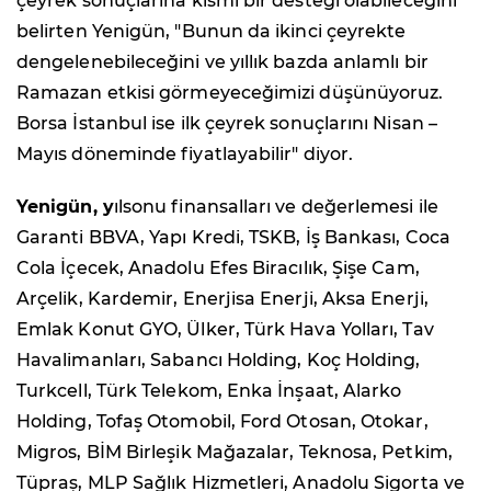
çeyrek sonuçlarına kısmi bir desteği olabileceğini
belirten Yenigün, "Bunun da ikinci çeyrekte
dengelenebileceğini ve yıllık bazda anlamlı bir
Ramazan etkisi görmeyeceğimizi düşünüyoruz.
Borsa İstanbul ise ilk çeyrek sonuçlarını Nisan –
Mayıs döneminde fiyatlayabilir" diyor.
Yenigün, y
ılsonu finansalları ve değerlemesi ile
Garanti BBVA, Yapı Kredi, TSKB, İş Bankası, Coca
Cola İçecek, Anadolu Efes Biracılık, Şişe Cam,
Arçelik, Kardemir, Enerjisa Enerji, Aksa Enerji,
Emlak Konut GYO, Ülker, Türk Hava Yolları, Tav
Havalimanları, Sabancı Holding, Koç Holding,
Turkcell, Türk Telekom, Enka İnşaat, Alarko
Holding, Tofaş Otomobil, Ford Otosan, Otokar,
Migros, BİM Birleşik Mağazalar, Teknosa, Petkim,
Tüpraş, MLP Sağlık Hizmetleri, Anadolu Sigorta ve