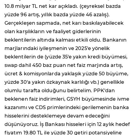
10.8 milyar TL net kar açıkladı. (çeyreksel bazda
yüzde 96 artış, yıllık bazda yüzde 46 azalış).
Gerçekleşen sapmada, net karı baskılayabilecek
olan karşılıkların ve faaliyet giderlerinin
beklentilerin altında kalması etkili oldu. Bankanın
marjlarındaki iyileşmenin ve 2025'e yönelik
beklentilerin de (yüzde 35'e yakın kredi büyümesi,
swap dahil 450 baz puan net faiz marjında artış,
ücret & komisyonlarda yaklaşık yüzde 50 büyüme,
yüzde 30'a yakın özkaynak karlılığı vb.) genellikle
olumlu tarafta olduğunu belirtelim. PPK'dan
beklenen faiz indirimleri, GSYH büyümesinde ivme
kazanımı ve CDS primlerindeki gerilemenin banka
hisselerini desteklemeye devam edeceğini
düşünüyoruz. İş Bankası hisseleri için 12 aylık hedef
fiyatım 19.80 TL ile yüzde 30 getiri potansiyeline