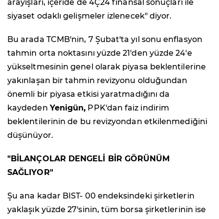
arayışları, içeride de 4Ç24 finansal sonuçları ile
siyaset odaklı gelişmeler izlenecek" diyor.
Bu arada TCMB'nin, 7 Şubat'ta yıl sonu enflasyon
tahmin orta noktasını yüzde 21'den yüzde 24'e
yükseltmesinin genel olarak piyasa beklentilerine
yakınlaşan bir tahmin revizyonu olduğundan
önemli bir piyasa etkisi yaratmadığını da
kaydeden
Yenigün,
PPK'dan faiz indirim
beklentilerinin de bu revizyondan etkilenmediğini
düşünüyor.
"BİLANÇOLAR DENGELİ BİR GÖRÜNÜM
SAĞLIYOR"
Şu ana kadar BIST- 00 endeksindeki şirketlerin
yaklaşık yüzde 27'sinin, tüm borsa şirketlerinin ise