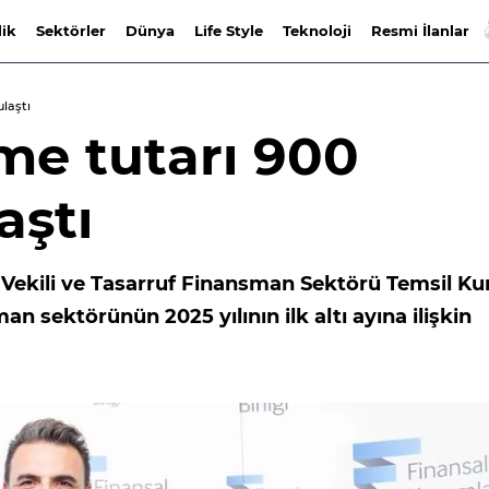
lik
Sektörler
Dünya
Life Style
Teknoloji
Resmi İlanlar
laştı
me tutarı 900
aştı
 Vekili ve Tasarruf Finansman Sektörü Temsil Ku
 sektörünün 2025 yılının ilk altı ayına ilişkin