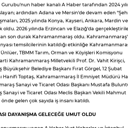
Gurubu'nun haber kanalı A Haber tarafından 2024 yıl
şlayan; ardından Adana ve Mersin'de devam eden "Şeh
maları, 2025 yılında Konya, Kayseri, Ankara, Mardin ve
oldu. 2026 yılında Erzincan ve Elazığ'da gerçekleştiril
ından son durak Kahramanmaraş oldu. Kahramanmaraş'
nyası temsilcilerinin katıldığı etkinliğe Kahramanmara
 Ünlüer, TBMM Tarım, Orman ve Köyişleri Komisyonu
rti Kahramanmaraş Milletvekili Prof. Dr. Vahit Kirişci,
üyükşehir Belediye Başkanı Fırat Görgel, 12 Şubat
ı Hanifi Toptaş, Kahramarmaraş İl Emniyet Müdürü H
maraş Sanayi ve Ticaret Odası Başkanı Mustafa Bulunt
anayi ve Ticaret Odası Meclis Başkan Vekili Mahmut
 önde gelen çok sayıda iş insanı katıldı.
SI DAYANIŞMA GELECEĞE UMUT OLDU