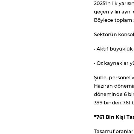
2025'in ilk yarı
geçen yılın aynı
Böylece toplam s
Sektörün konsoli
• Aktif büyüklük 
• Öz kaynaklar yü
Şube, personel v
Haziran dönemind
döneminde 6 bin 
399 binden 761 bi
"761 Bin Kişi T
Tasarruf oranlar