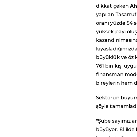
dikkat çeken
Ah
yapılan Tasarruf
oranı yüzde 54 se
yüksek payı olu
kazandırılmasınd
kıyasladığımızda 
büyüklük ve öz k
761 bin kişi uygu
finansman mode
bireylerin hem 
Sektörün büyümes
şöyle tamamladı
"Şube sayımız ar
büyüyor. 81 ilde 