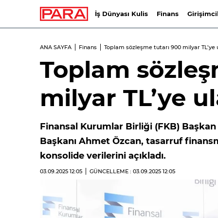
İş Dünyası Kulis
Finans
Girişimci
ANA SAYFA
Finans
Toplam sözleşme tutarı 900 milyar TL’ye u
Toplam sözleş
milyar TL’ye ul
Finansal Kurumlar Birliği (FKB) Başkan
Başkanı Ahmet Özcan, tasarruf finansman
konsolide verilerini açıkladı.
03.09.2025
12:05
GÜNCELLEME : 03.09.2025
12:05