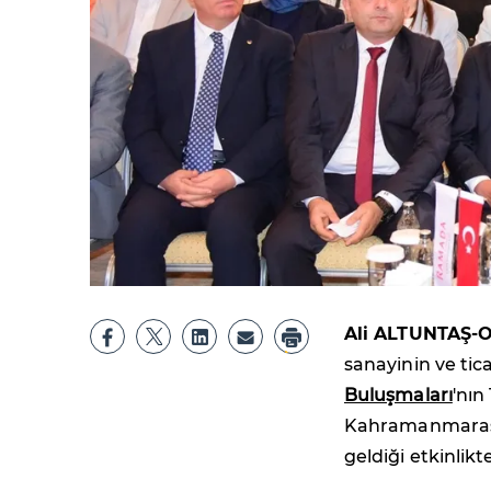
Ali ALTUNTAŞ-
sanayinin ve tic
Buluşmaları
'nın
Kahramanmaraş'ı
geldiği etkinli