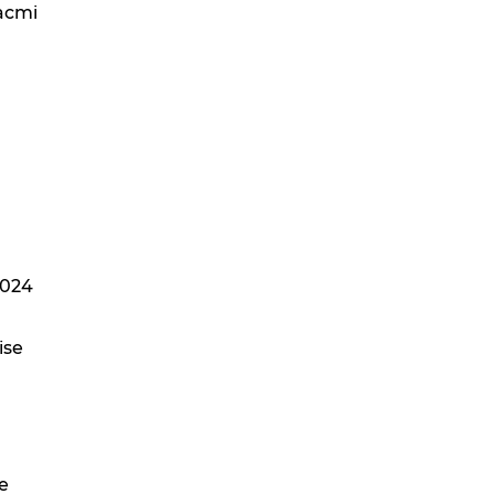
hacmi
2024
ise
e