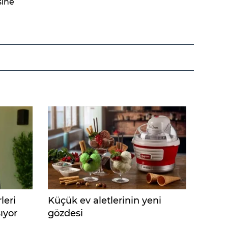
sine
leri
Küçük ev aletlerinin yeni
şıyor
gözdesi