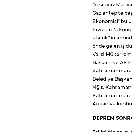
Turkuvaz Medya 
Gaziantep'te ba
Ekonomisi" buluş
Erzurum'a konuk 
etkinliğin ard
önde gelen iş dü
Valisi Mükerrem
Başkanı ve AK Pa
Kahramanmaraş B
Belediye Başkan
Yiğit, Kahraman
Kahramanmaraş S
Arıkan ve kentin
DEPREM SONRA