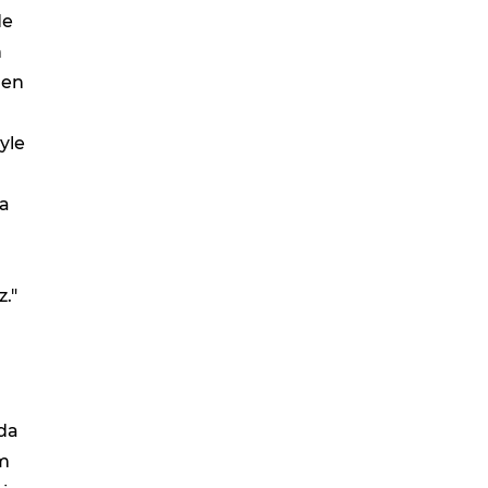
de
n
 en
yle
la
."
 da
em