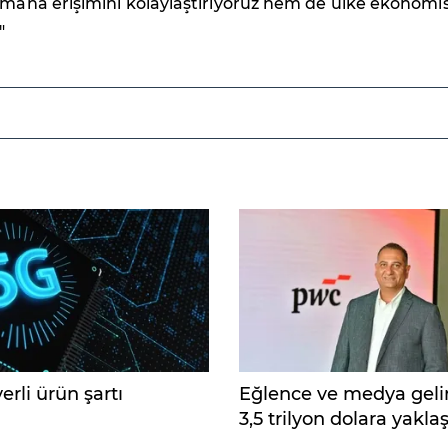
smana erişimini kolaylaştırıyoruz hem de ülke ekonomi
"
erli ürün şartı
Eğlence ve medya gelir
3,5 trilyon dolara yakla