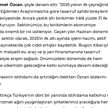
met Özcan
, şöyle devam etti: "2025 yılının ilk çeyreğin
 Eğilimleri Araştırması'na göre tasarruf sahibi bireyleri
viyesinde. Ancak yastık altı birikimler hâlâ yüzde 31 ile
şturuyor. Sektörümüz, bu birikimlerin ekonomiye
a önemli bir rol üstleniyor. Geçen yılın Haziran dönemi
sektör olarak, 2025'in ilk altı ayında işlem hacmi, aktif
aynaklarda çok ciddi artışlar kaydettik. Bugün itibarıy
n maliyetli ev, araç ve iş yeri finansmanına tasarruf
liyle erişim sağladı. Önümüzdeki dönemde de hem
de ülkemizin geleceğine katkı sunmaya devam edeceğiz
inin istihdamı da artırdığını belirten Özcan sözlerini
:
ttıkça Türkiye'nin dört bir yanında istihdama katkımız
hizmet ağını yaygınlaştıran şirketlerimiz aracılığıyla h