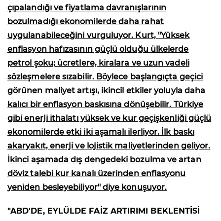
çıpalandığı ve fiyatlama davranışlarının
bozulmadığı ekonomilerde daha rahat
uygulanabileceğini vurguluyor. Kurt, "Yüksek
enflasyon hafızasının güçlü olduğu ülkelerde
petrol şoku; ücretlere, kiralara ve uzun vadeli
sözleşmelere sızabilir. Böylece başlangıçta geçici
görünen maliyet artışı, ikincil etkiler yoluyla daha
kalıcı bir enflasyon baskısına dönüşebilir. Türkiye
gibi enerji ithalatı yüksek ve kur geçişkenliği güçlü
ekonomilerde etki iki aşamalı ilerliyor. İlk baskı
akaryakıt, enerji ve lojistik maliyetlerinden geliyor.
İkinci aşamada dış dengedeki bozulma ve artan
döviz talebi kur kanalı üzerinden enflasyonu
yeniden besleyebiliyor" diye konuşuyor.
"ABD'DE, EYLÜLDE FAİZ ARTIRIMI BEKLENTİSİ