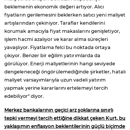
beklemenin ekonomik değeri artıyor. Alıcı
fiyatların gerilemesini beklerken satıcı yeni maliyet
artışlarından çekiniyor. Taraflar kendilerini
korumak amacıyla fiyat makaslarını genişletiyor,
işlem hacmi azalıyor ve karar alma süreçleri
yavaşlıyor. Fiyatlama felci bu noktada ortaya
çıkıyor. Benzer bir eğilim yatırımlarda da
görülüyor. Enerji maliyetlerinin hangi seviyede
dengeleneceği öngörülemediğinde şirketler, hatalı
maliyet varsayımlarıyla uzun vadeli yatırım
yapmak yerine kararlarını ertelemeyi tercih
edebiliyor" diyor.
Merkez bankalarının geçici arz şoklarına sınırlı
tepki vermeyi tercih ettiğine dikkat çeken Kurt, bu
yaklaşımın enflasyon beklentilerinin güçlü biçimde