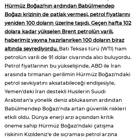
Hürmüz Boğazı'nın ardından Babülmendep
Boğazı krizinin de patlak vermesi, petrol fiyatlarını
yeniden 100 doların üzerine taşıdı. Geçen hafta 102
dolara kadar yükselen Brent petrolün varili,
haberimiz yayına hazırlanırken 100 doların biraz
altında seyrediyordu.
Batı Teksas türü (WTI) ham
petrolün varili de 91 dolar civarında alıcı buluyordu.
Petrol fiyatlarının bu yükselişinde, ABD ile İran
arasında tırmanan gerilimin Hürmüz Boğazı'ndaki
petrol sevkiyatını aksatabileceği endişesiyle,
Yemen'deki İran destekli Husilerin Suudi
Arabistan'a yönelik deniz ablukasının ardından
Babülmendep Boğazı'nda artan güvenlik riskleri
etkili oldu. Dünya enerji arzı açısından kritik
öneme sahip Hürmüz Boğazı'ndaki çatışma
riskinin Kızıldeniz'e de sıçraması petrol arzına