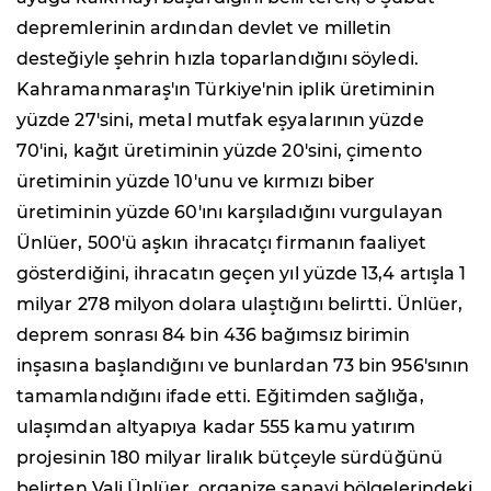
depremlerinin ardından devlet ve milletin
desteğiyle şehrin hızla toparlandığını söyledi.
Kahramanmaraş'ın Türkiye'nin iplik üretiminin
yüzde 27'sini, metal mutfak eşyalarının yüzde
70'ini, kağıt üretiminin yüzde 20'sini, çimento
üretiminin yüzde 10'unu ve kırmızı biber
üretiminin yüzde 60'ını karşıladığını vurgulayan
Ünlüer, 500'ü aşkın ihracatçı firmanın faaliyet
gösterdiğini, ihracatın geçen yıl yüzde 13,4 artışla 1
milyar 278 milyon dolara ulaştığını belirtti. Ünlüer,
deprem sonrası 84 bin 436 bağımsız birimin
inşasına başlandığını ve bunlardan 73 bin 956'sının
tamamlandığını ifade etti. Eğitimden sağlığa,
ulaşımdan altyapıya kadar 555 kamu yatırım
projesinin 180 milyar liralık bütçeyle sürdüğünü
belirten Vali Ünlüer, organize sanayi bölgelerindeki