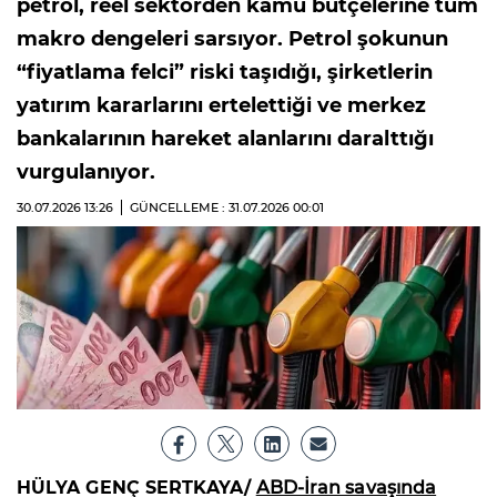
petrol, reel sektörden kamu bütçelerine tüm
makro dengeleri sarsıyor. Petrol şokunun
“fiyatlama felci” riski taşıdığı, şirketlerin
yatırım kararlarını ertelettiği ve merkez
bankalarının hareket alanlarını daralttığı
vurgulanıyor.
30.07.2026
13:26
GÜNCELLEME : 31.07.2026
00:01
HÜLYA GENÇ SERTKAYA/
ABD-İran savaşında