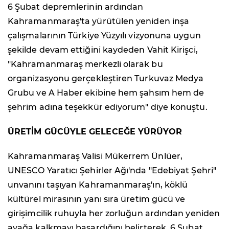
6 Şubat depremlerinin ardından
Kahramanmaraş'ta yürütülen yeniden inşa
çalışmalarının Türkiye Yüzyılı vizyonuna uygun
şekilde devam ettiğini kaydeden Vahit Kirişci,
"Kahramanmaraş merkezli olarak bu
organizasyonu gerçekleştiren Turkuvaz Medya
Grubu ve A Haber ekibine hem şahsım hem de
şehrim adına teşekkür ediyorum" diye konuştu.
ÜRETİM GÜCÜYLE GELECEĞE YÜRÜYOR
Kahramanmaraş Valisi Mükerrem Ünlüer,
UNESCO Yaratıcı Şehirler Ağı'nda "Edebiyat Şehri"
unvanını taşıyan Kahramanmaraş'ın, köklü
kültürel mirasının yanı sıra üretim gücü ve
girişimcilik ruhuyla her zorluğun ardından yeniden
ayağa kalkmayı başardığını belirterek, 6 Şubat