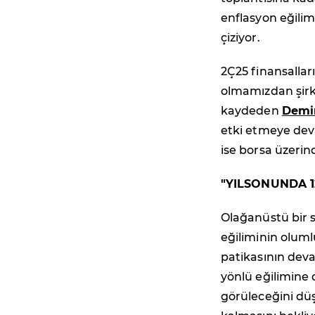
enflasyon eğili
çiziyor.
2Ç25 finansalları
olmamızdan şirk
kaydeden
Demi
etki etmeye deva
ise borsa üzeri
"YILSONUNDA 1
Olağanüstü bir 
eğiliminin olum
patikasının de
yönlü eğilimine 
görüleceğini düşü