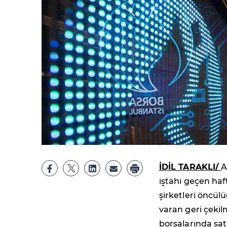
İDİL TARAKLI/
A
iştahı geçen haf
şirketleri öncül
varan geri çekil
borsalarında satı