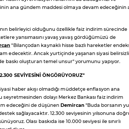
minin ana gündem maddesi olmaya devam edeceğinin a
nın belirleyici olduğunu özellikle faiz indirim sürecinde
etlere yansımasını yavaş yavaş gördüğümüzü de
rcan
"Bilançodan kaynaklı hisse bazlı hareketler endek
m edecektir. Ancak yurtiçinde yaşanan siyasi belirsizli
nde baskı oluşturan temel unsur" yorumunu yapıyor.
2.300 SEVİYESİNİ ÖNGÖRÜYORUZ"
siyasi haber akışı olmadığı müddetçe enflasyon ana
lu seyretmesinden dolayı Merkez Bankası faiz indirim
vam edeceğini de düşünen
Demircan
"Buda borsanın yu
destek sağlayacaktır. 12.300 seviyesinin yılsonuna doğr
nüyoruz. Olası baskıda ise 10.000 seviyesi ile sınırlı