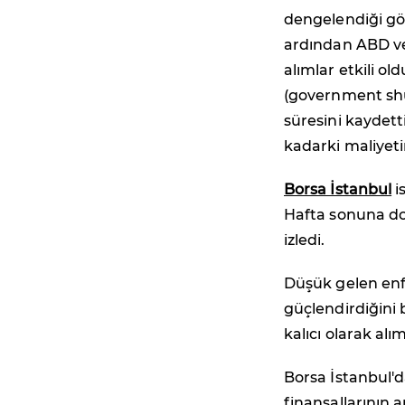
dengelendiği gör
ardından ABD ve 
alımlar etkili o
(government shu
süresini kaydett
kadarki maliyeti
Borsa İstanbul
i
Hafta sonuna doğ
izledi.
Düşük gelen enfl
güçlendirdiğini 
kalıcı olarak al
Borsa İstanbul'
finansallarının 