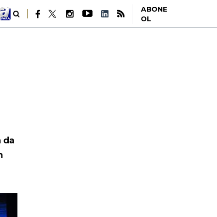
ABONE
OL
n da
n