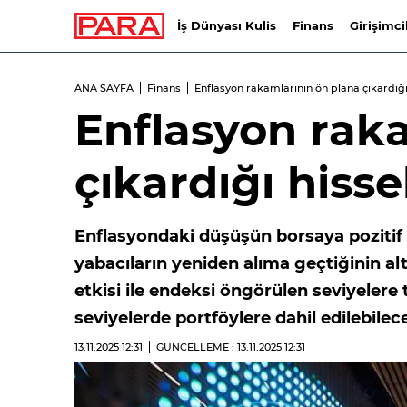
İş Dünyası Kulis
Finans
Girişimci
ANA SAYFA
Finans
Enflasyon rakamlarının ön plana çıkardığı
Enflasyon rak
çıkardığı hisse
Enflasyondaki düşüşün borsaya pozitif 
yabacıların yeniden alıma geçtiğinin al
etkisi ile endeksi öngörülen seviyeler
seviyelerde portföylere dahil edilebilec
13.11.2025
12:31
GÜNCELLEME : 13.11.2025
12:31