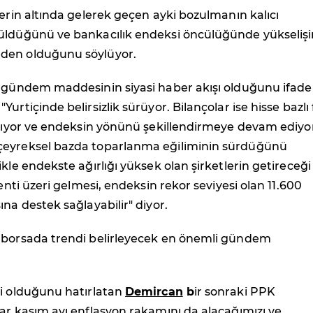
lerin altında gelerek geçen ayki bozulmanın kalıcı
üldüğünü ve bankacılık endeksi öncülüğünde yükselişi
den olduğunu söylüyor.
i gündem maddesinin siyasi haber akışı olduğunu ifade
urtiçinde belirsizlik sürüyor. Bilançolar ise hisse bazlı 
ğlıyor ve endeksin yönünü şekillendirmeye devam ediyo
eyreksel bazda toparlanma eğiliminin sürdüğünü
ikle endekste ağırlığı yüksek olan şirketlerin getireceği
lenti üzeri gelmesi, endeksin rekor seviyesi olan 11.600
ına destek sağlayabilir" diyor.
 borsada trendi belirleyecek en önemli gündem
mi olduğunu hatırlatan
Demircan
b
ir sonraki PPK
ar kasım ayı enflasyon rakamını da alacağımızı ve