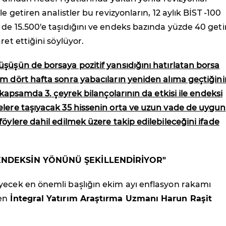
le getiren analistler bu revizyonların, 12 aylık BİST -100
de 15.500'e taşıdığını ve endeks bazında yüzde 40 getir
ret ettiğini söylüyor.
şüşün de borsaya pozitif yansıdığını hatırlatan borsa
m dört hafta sonra yabacıların yeniden alıma geçtiğini
u kapsamda 3. çeyrek bilançolarının da etkisi ile endeksi
elere taşıyacak 35 hissenin orta ve uzun vade de uygun
föylere dahil edilmek üzere takip edilebileceğini ifade
ENDEKSİN YÖNÜNÜ ŞEKİLLENDİRİYOR"
yecek en önemli başlığın ekim ayı enflasyon rakamı
en
İntegral Yatırım Araştırma Uzmanı Harun Raşit