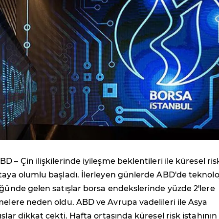
BD – Çin ilişkilerinde iyileşme beklentileri ile küresel ris
taya olumlu başladı. İlerleyen günlerde ABD'de teknolo
üğünde gelen satışlar borsa endekslerinde yüzde 2'lere
melere neden oldu. ABD ve Avrupa vadelileri ile Asya
şlar dikkat çekti. Hafta ortasında küresel risk iştahının