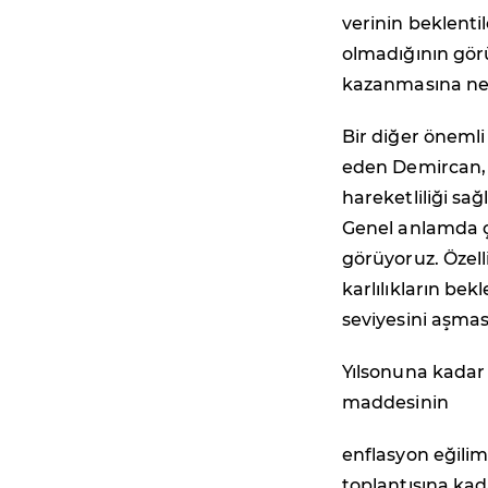
verinin beklenti
olmadığının gör
kazanmasına ne
Bir diğer öneml
eden Demircan, "Y
hareketliliği sa
Genel anlamda ç
görüyoruz. Özell
karlılıkların bek
seviyesini aşmas
Yılsonuna kadar
maddesinin
enflasyon eğili
toplantısına kad