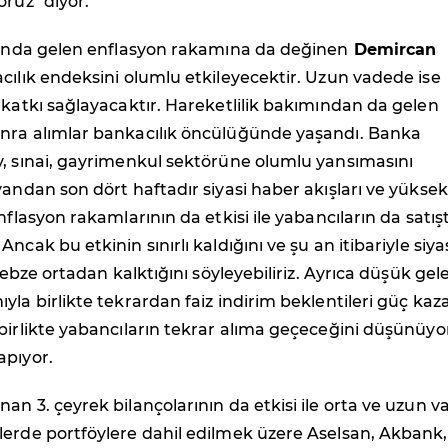
oruz" diyor.
ltında gelen enflasyon rakamına da değinen
Demircan
cılık endeksini olumlu etkileyecektir. Uzun vadede ise
 katkı sağlayacaktır. Hareketlilik bakımından da gelen
nra alımlar bankacılık öncülüğünde yaşandı. Banka
v, sınai, gayrimenkul sektörüne olumlu yansımasını
yandan son dört haftadır siyasi haber akışları ve yüksek
nflasyon rakamlarının da etkisi ile yabancıların da satış
ncak bu etkinin sınırlı kaldığını ve şu an itibariyle siya
 nebze ortadan kalktığını söyleyebiliriz. Ayrıca düşük gel
yla birlikte tekrardan faiz indirim beklentileri güç kaz
birlikte yabancıların tekrar alıma geçeceğini düşünüyo
apıyor.
nan 3. çeyrek bilançolarının da etkisi ile orta ve uzun v
lerde portföylere dahil edilmek üzere Aselsan, Akbank,