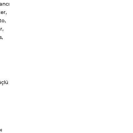
ancı
er,
to,
r,
s,
üçlü
ı