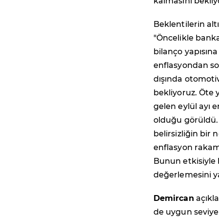
kalmasını bekliy
Beklentilerin a
"Öncelikle banka
bilanço yapısına
enflasyondan so
dışında otomoti
bekliyoruz. Öte 
gelen eylül ayı e
olduğu görüldü. A
belirsizliğin bir
enflasyon rakamı
Bunun etkisiyle 
değerlemesini y
Demircan
açıkla
de uygun seviye