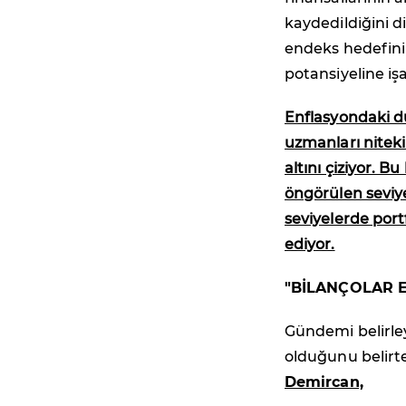
kaydedildiğini di
endeks hedefini 
potansiyeline işa
Enflasyondaki dü
uzmanları niteki
altını çiziyor. B
öngörülen seviy
seviyelerde port
ediyor.
"BİLANÇOLAR 
Gündemi belirle
olduğunu belirt
Demircan,