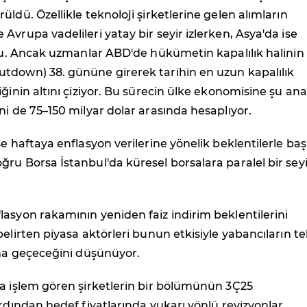
üldü. Özellikle teknoloji şirketlerine gelen alımların
Avrupa vadelileri yatay bir seyir izlerken, Asya'da ise
ldu. Ancak uzmanlar ABD'de hükümetin kapalılık halinin
tdown) 38. gününe girerek tarihin en uzun kapalılık
iğinin altını çiziyor. Bu sürecin ülke ekonomisine şu ana
ni de 75–150 milyar dolar arasında hesaplıyor.
se haftaya enflasyon verilerine yönelik beklentilerle baş
ru Borsa İstanbul'da küresel borsalara paralel bir seyi
asyon rakamının yeniden faiz indirim beklentilerini
belirten piyasa aktörleri bunun etkisiyle yabancıların t
ıma geçeceğini düşünüyor.
da işlem gören şirketlerin bir bölümünün 3Ç25
ardından hedef fiyatlarında yukarı yönlü revizyonlar