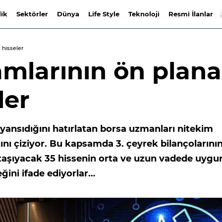
lik
Sektörler
Dünya
Life Style
Teknoloji
Resmi İlanlar
 hisseler
amlarının ön plana
ler
yansıdığını hatırlatan borsa uzmanları nitekim
tını çiziyor. Bu kapsamda 3. çeyrek bilançolarını
e taşıyacak 35 hissenin orta ve uzun vadede uygu
eğini ifade ediyorlar…