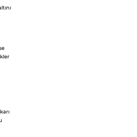
ltını
se
kler
karı
u