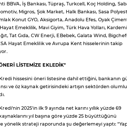
nti BBVA, İş Bankası, Tüpraş, Turkcell, Koç Holding, Sab
omotiv, Migros, Şok Market, Halk Bankası, Sasa Polyest
Emlak Konut GYO, Aksigorta, Anadolu Efes, Oyak Çimen
ayat Emeklilik, Mavi Giyim, Türk Hava Yolları, Kardemi
ağıt, Tat Gıda, CW Enerji, EBebek, Galata Wind, Bigchef
SA Hayat Emeklilik ve Avrupa Kent hisselerinin takip
yor.
 ÖNERİ LİSTEMİZE EKLEDİK"
Kredi hissesini öneri listesine dahil ettiğini, bankanın g
ansı ve öz kaynak getirisindeki artışın sektörden olumlu
dı.
Kredi'nin 2025'in ilk 9 ayında net karını yıllık yüzde 69
z kaynaklarını yıl başına göre yüzde 25 büyüttüğünü
ye yönelik strateji raporunda şu değerlemeyi yaptı: "Yap