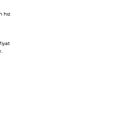
n hız
fiyat
r.