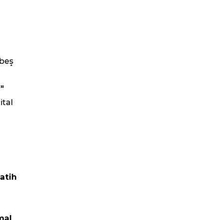
 beş
"
ital
atih
mal