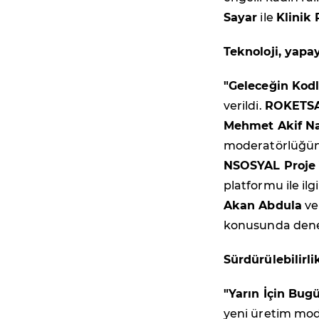
Sayar
ile
Klinik
Teknoloji, yapa
"Geleceğin Kodl
verildi.
ROKETSA
Mehmet Akif N
moderatörlüğü
NSOSYAL Proje 
platformu ile il
Akan Abdula
v
konusunda deney
Sürdürülebilirl
"Yarın İçin Bug
yeni üretim mode