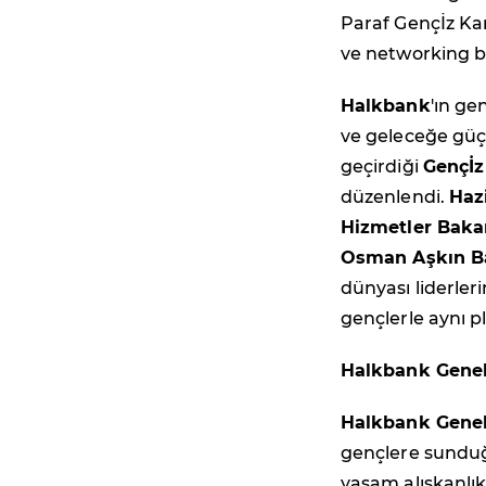
Paraf Gençİz Kart
ve networking b
Halkbank
'ın ge
ve geleceğe güç
geçirdiği
Gençİz
düzenlendi.
Haz
Hizmetler Baka
Osman Aşkın B
dünyası liderler
gençlerle aynı 
Halkbank Genel
Halkbank Gene
gençlere sunduğu
yaşam alışkanlı