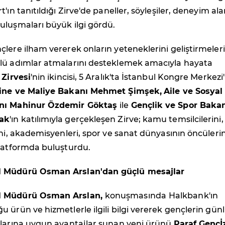
'ın tanıtıldığı Zirve'de paneller, söyleşiler, deneyim ala
uluşmaları büyük ilgi gördü.
nçlere ilham vererek onların yeteneklerini geliştirmeleri
lü adımlar atmalarını desteklemek amacıyla hayata
 Zirvesi
'nin ikincisi, 5 Aralık'ta İstanbul Kongre Merkez
ine ve Maliye Bakanı Mehmet Şimşek,
Aile ve Sosyal
nı Mahinur Özdemir Göktaş
ile
Gençlik ve Spor Baka
ak
'ın katılımıyla gerçekleşen Zirve; kamu temsilcilerini, 
ini, akademisyenleri, spor ve sanat dünyasının öncülerin
platformda buluşturdu.
 Müdürü Osman Arslan'dan güçlü mesajlar
l Müdürü Osman Arslan,
konuşmasında
Halkbank'ın
 ürün ve hizmetlerle ilgili bilgi vererek gençlerin gün
klarına uygun avantajlar sunan yeni ürünü
Paraf Gençİ