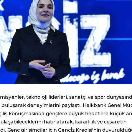
isyenler, teknoloji liderleri, sanatçı ve spor dünyasın
le buluşarak deneyimlerini paylaştı. Halkbank Genel M
çılış konuşmasında gençlere büyük hedeflere küçük a
laşabileceklerini hatırlatarak, kararlılık ve cesaretin
ı. Genç girişimciler için Gençİz Kredisi'nin duyurulduğ