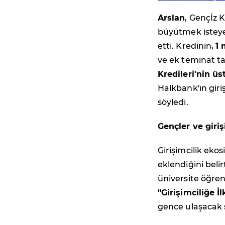
Arslan
, Gençİz K
büyütmek isteyen
etti. Kredinin,
1 
ve ek teminat tal
Kredileri'nin üs
Halkbank'ın gir
söyledi.
Gençler ve giriş
Girişimcilik eko
eklendiğini beli
üniversite öğren
"Girişimciliğe 
gence ulaşacak şe