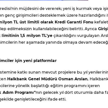
redisi'nin müjdesini de vererek; yeni iş kurmak veya işi
 genç girişimcileri desteklemek üzere hazırlandığını 
milyon TL üst limitli olarak Kredi Garanti Fonu
kefalet
ep edilmeksizin kullanılabileceğini belirtti. Ayrıca
Giri
t limitinin 1,5 milyon TL'ye
çıkarıldığını vurgulayan Ars
işimcilerin her aşamada yanında olmaya devam edeceğ
imciler için yeni platformlar
sistemine katkı sunan mevcut projelere bu yıl yenilerini
rten
Halkbank Genel Müdürü Osman Arslan
, Halkbank
cilerine yönelik başlattığı eğitim programını içeren
İlk Adım Programı"
nın gelecek yıl dört oturumla daha f
kilde genişletileceğini ifade etti.