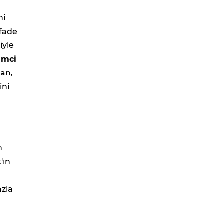
ni
ifade
iyle
şimci
lan,
ini
n
'ın
azla