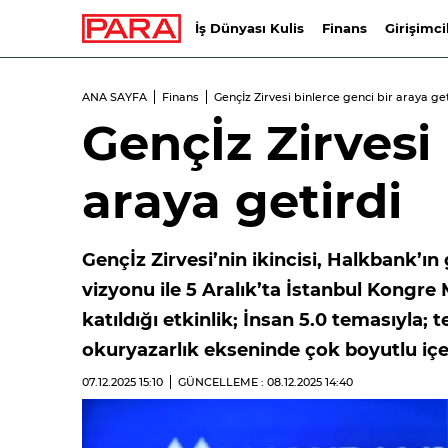
İş Dünyası Kulis
Finans
Girişimci
ANA SAYFA
Finans
Gençİz Zirvesi binlerce genci bir araya ge
Gençİz Zirvesi 
araya getirdi
Gençİz Zirvesi’nin ikincisi, Halkbank’
vizyonu ile 5 Aralık’ta İstanbul Kongre
katıldığı etkinlik; İnsan 5.0 temasıyla; t
okuryazarlık ekseninde çok boyutlu içe
07.12.2025
15:10
GÜNCELLEME : 08.12.2025
14:40