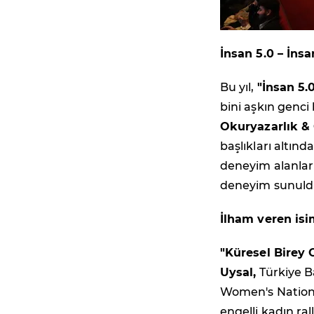
İnsan 5.0 – İns
Bu yıl,
"İnsan 5.
bini aşkın genci 
Okuryazarlık & 
başlıkları altın
deneyim alanları 
deneyim sunuld
İlham veren is
"Küresel Birey
Uysal,
Türkiye B
Women's Nation
engelli kadın ral