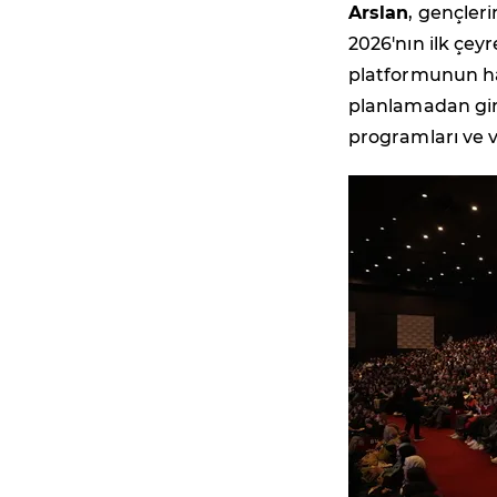
Arslan
, gençler
2026'nın ilk çey
platformunun haz
planlamadan giri
programları ve v