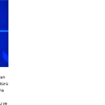
dan
üdürü
ma
u ve