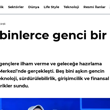
lik
Sektörler
Dünya
Life Style
Teknoloji
Resmi İlanlar
tirdi
binlerce genci bir
ın gençlere ilham verme ve geleceğe hazırlama
 Merkezi’nde gerçekleşti. Beş bini aşkın gencin
eknoloji, sürdürülebilirlik, girişimcilik ve finansal
rikler sundu.