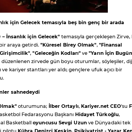
anlık için Gelecek temasıyla beş bin genç bir arada
0 – İnsanlık için Gelecek"
temasıyla gerçekleşen Zirve,
bir araya getirdi.
"Küresel Birey Olmak"
,
"Finansal
Girişimcilik"
,
"Geleceğin Kodları"
ve
"Yarın İçin Bugün
da düzenlenen zirvede gün boyu oturumlar, söyleşiler, dij
ve kariyer stantları yer aldı; gençlere ufuk açıcı bir
u.
imler sahnedeydi
 Olmak"
oturumuna;
İlber Ortaylı
,
Kariyer.net CEO
'su
F
asketbol Fedarasyonu Başkanı
Hidayet Türkoğlu
,
al Basketball
oyuncusu Sevgi Uzun
ve Dünyadaki tek
li pilotu
Kübra Denizci Keskin, Psikiyatrist - Yazar Ke