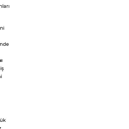
nları
ni
i'nde
nı
iş
i
lük
z