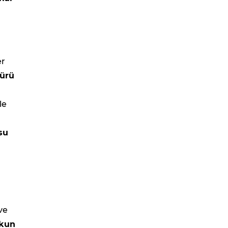
er
ürü
le
su
ve
şkun