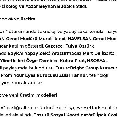
 Psikolog ve Yazar Beyhan Budak
katıldı.
y zekâ ve üretim
arı"
oturumunda teknoloji ve yapay zekâ konularına y
N Genel Müdürü Murat İkinci
,
HAVELSAN Genel Müd
acar
katılım gösterdi.
Gazeteci Fulya Öztürk
nde
BaykAI Yapay Zekâ Araştırmacısı Mert Delibalta
i
Yöneticileri Özge Demir
ve
Kübra Fırat,
NSOSYAL
gili paylaşımda bulundular
. FutureBright Group kurucu
e
From Your Eyes kurucusu
Zülal Tannur
, teknoloji
imlerini aktardılar.
ik ve yeni üretim modelleri
ün"
başlığı altında sürdürülebilirlik, çevresel farkındalık 
lleri ele alındı.
Enstitü Sosyal Koordinatörü İpek Co