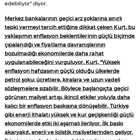
edebiliyor" diyor.
Merkez bankalarının geçici arz şoklarına sınırlı
tepki vermeyi tercih ettiğine dikkat çeken Kurt, bu
yaklaşımın enflasyon beklentilerinin güçlü biçimde
çıpalandığı ve fiyatlama davranışlarının
bozulmadığı ekonomilerde daha rahat
uygulanabileceğini vurguluyor. Kurt, "Yüksek
enflasyon hafızasının güçlü olduğu ülkelerde
petrol şoku; ücretlere, kiralara ve uzun vadeli
sözleşmelere sızabilir. Böylece başlangıçta geçici
görünen maliyet artışı, ikincil etkiler yoluyla daha
kalıcı bir enflasyon baskısına dönüşebilir. Türkiye
gibi enerji ithalatı yüksek ve kur geçişkenliği güçlü
ekonomilerde etki iki aşamalı ilerliyor. İlk baskı
akaryakıt, enerji ve lojistik maliyetlerinden geliyor.