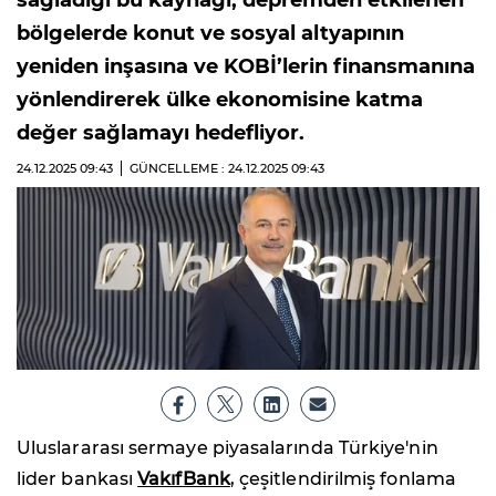
sağladığı bu kaynağı, depremden etkilenen
bölgelerde konut ve sosyal altyapının
yeniden inşasına ve KOBİ’lerin finansmanına
yönlendirerek ülke ekonomisine katma
değer sağlamayı hedefliyor.
24.12.2025
09:43
GÜNCELLEME : 24.12.2025
09:43
Uluslararası sermaye piyasalarında Türkiye'nin
lider bankası
VakıfBank
, çeşitlendirilmiş fonlama