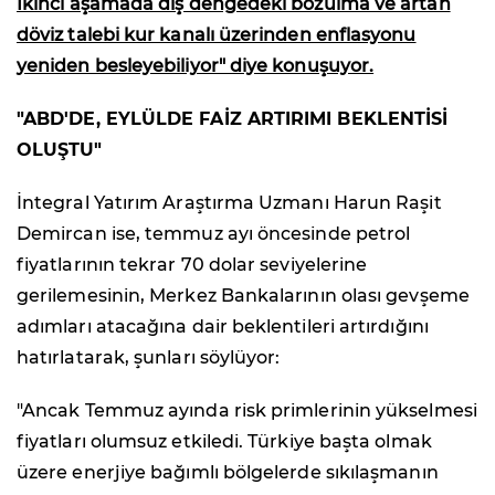
İkinci aşamada dış dengedeki bozulma ve artan
döviz talebi kur kanalı üzerinden enflasyonu
yeniden besleyebiliyor" diye konuşuyor.
"ABD'DE, EYLÜLDE FAİZ ARTIRIMI BEKLENTİSİ
OLUŞTU"
İntegral Yatırım Araştırma Uzmanı Harun Raşit
Demircan ise, temmuz ayı öncesinde petrol
fiyatlarının tekrar 70 dolar seviyelerine
gerilemesinin, Merkez Bankalarının olası gevşeme
adımları atacağına dair beklentileri artırdığını
hatırlatarak, şunları söylüyor:
"Ancak Temmuz ayında risk primlerinin yükselmesi
fiyatları olumsuz etkiledi. Türkiye başta olmak
üzere enerjiye bağımlı bölgelerde sıkılaşmanın