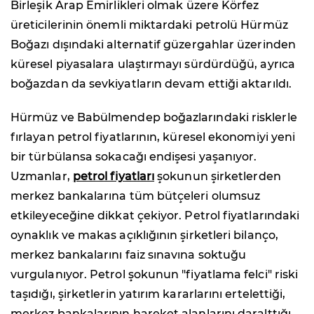
Birleşik Arap Emirlikleri olmak üzere Körfez
üreticilerinin önemli miktardaki petrolü Hürmüz
Boğazı dışındaki alternatif güzergahlar üzerinden
küresel piyasalara ulaştırmayı sürdürdüğü, ayrıca
boğazdan da sevkiyatların devam ettiği aktarıldı.
Hürmüz ve Babülmendep boğazlarındaki risklerle
fırlayan petrol fiyatlarının, küresel ekonomiyi yeni
bir türbülansa sokacağı endişesi yaşanıyor.
Uzmanlar,
petrol fiyatları
şokunun şirketlerden
merkez bankalarına tüm bütçeleri olumsuz
etkileyeceğine dikkat çekiyor. Petrol fiyatlarındaki
oynaklık ve makas açıklığının şirketleri bilanço,
merkez bankalarını faiz sınavına soktuğu
vurgulanıyor. Petrol şokunun "fiyatlama felci" riski
taşıdığı, şirketlerin yatırım kararlarını ertelettiği,
merkez bankalarının hareket alanlarını daralttığı