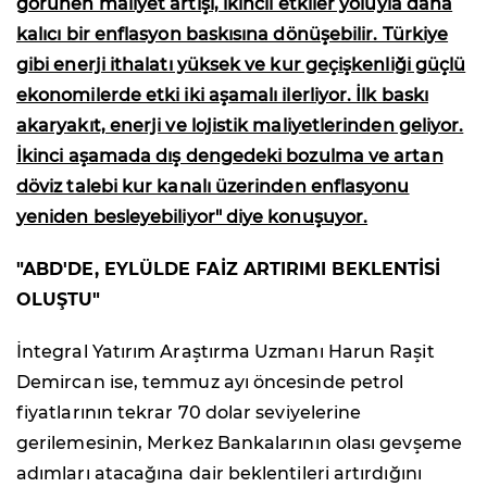
görünen maliyet artışı, ikincil etkiler yoluyla daha
kalıcı bir enflasyon baskısına dönüşebilir. Türkiye
gibi enerji ithalatı yüksek ve kur geçişkenliği güçlü
ekonomilerde etki iki aşamalı ilerliyor. İlk baskı
akaryakıt, enerji ve lojistik maliyetlerinden geliyor.
İkinci aşamada dış dengedeki bozulma ve artan
döviz talebi kur kanalı üzerinden enflasyonu
yeniden besleyebiliyor" diye konuşuyor.
"ABD'DE, EYLÜLDE FAİZ ARTIRIMI BEKLENTİSİ
OLUŞTU"
İntegral Yatırım Araştırma Uzmanı Harun Raşit
Demircan ise, temmuz ayı öncesinde petrol
fiyatlarının tekrar 70 dolar seviyelerine
gerilemesinin, Merkez Bankalarının olası gevşeme
adımları atacağına dair beklentileri artırdığını