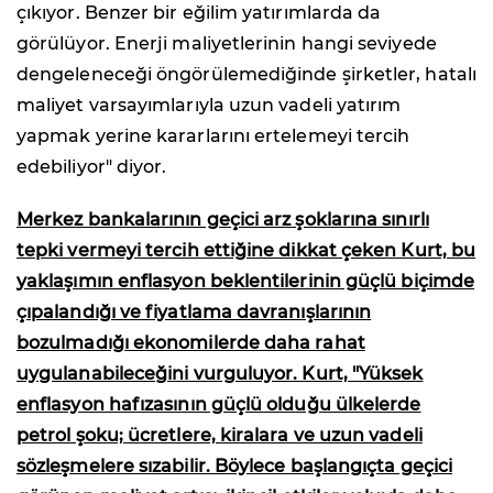
çıkıyor. Benzer bir eğilim yatırımlarda da
görülüyor. Enerji maliyetlerinin hangi seviyede
dengeleneceği öngörülemediğinde şirketler, hatalı
maliyet varsayımlarıyla uzun vadeli yatırım
yapmak yerine kararlarını ertelemeyi tercih
edebiliyor" diyor.
Merkez bankalarının geçici arz şoklarına sınırlı
tepki vermeyi tercih ettiğine dikkat çeken Kurt, bu
yaklaşımın enflasyon beklentilerinin güçlü biçimde
çıpalandığı ve fiyatlama davranışlarının
bozulmadığı ekonomilerde daha rahat
uygulanabileceğini vurguluyor. Kurt, "Yüksek
enflasyon hafızasının güçlü olduğu ülkelerde
petrol şoku; ücretlere, kiralara ve uzun vadeli
sözleşmelere sızabilir. Böylece başlangıçta geçici