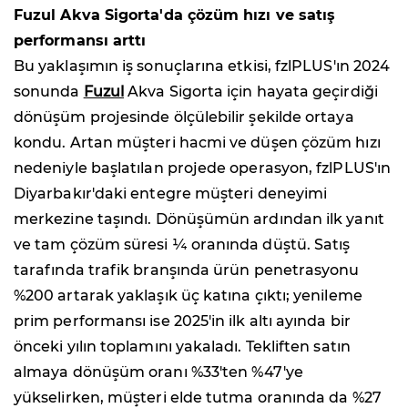
Fuzul Akva Sigorta'da çözüm hızı ve satış
performansı arttı
Bu yaklaşımın iş sonuçlarına etkisi, fzlPLUS'ın 2024
sonunda
Fuzul
Akva Sigorta için hayata geçirdiği
dönüşüm projesinde ölçülebilir şekilde ortaya
kondu. Artan müşteri hacmi ve düşen çözüm hızı
nedeniyle başlatılan projede operasyon, fzlPLUS'ın
Diyarbakır'daki entegre müşteri deneyimi
merkezine taşındı. Dönüşümün ardından ilk yanıt
ve tam çözüm süresi ¼ oranında düştü. Satış
tarafında trafik branşında ürün penetrasyonu
%200 artarak yaklaşık üç katına çıktı; yenileme
prim performansı ise 2025'in ilk altı ayında bir
önceki yılın toplamını yakaladı. Tekliften satın
almaya dönüşüm oranı %33'ten %47'ye
yükselirken, müşteri elde tutma oranında da %27