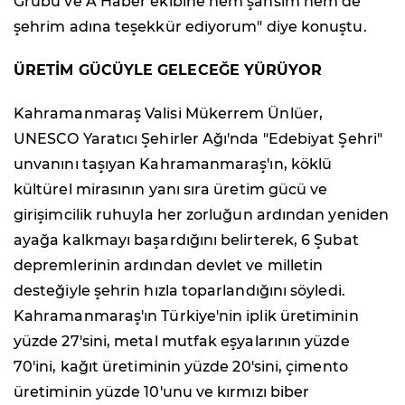
Grubu ve A Haber ekibine hem şahsım hem de
şehrim adına teşekkür ediyorum" diye konuştu.
ÜRETİM GÜCÜYLE GELECEĞE YÜRÜYOR
Kahramanmaraş Valisi Mükerrem Ünlüer,
UNESCO Yaratıcı Şehirler Ağı'nda "Edebiyat Şehri"
unvanını taşıyan Kahramanmaraş'ın, köklü
kültürel mirasının yanı sıra üretim gücü ve
girişimcilik ruhuyla her zorluğun ardından yeniden
ayağa kalkmayı başardığını belirterek, 6 Şubat
depremlerinin ardından devlet ve milletin
desteğiyle şehrin hızla toparlandığını söyledi.
Kahramanmaraş'ın Türkiye'nin iplik üretiminin
yüzde 27'sini, metal mutfak eşyalarının yüzde
70'ini, kağıt üretiminin yüzde 20'sini, çimento
üretiminin yüzde 10'unu ve kırmızı biber