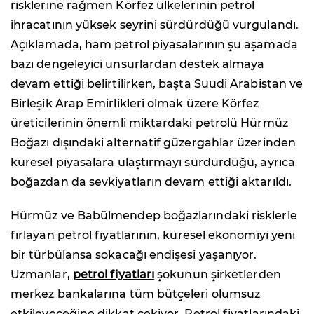
risklerine rağmen Körfez ülkelerinin petrol
ihracatının yüksek seyrini sürdürdüğü vurgulandı.
Açıklamada, ham petrol piyasalarının şu aşamada
bazı dengeleyici unsurlardan destek almaya
devam ettiği belirtilirken, başta Suudi Arabistan ve
Birleşik Arap Emirlikleri olmak üzere Körfez
üreticilerinin önemli miktardaki petrolü Hürmüz
Boğazı dışındaki alternatif güzergahlar üzerinden
küresel piyasalara ulaştırmayı sürdürdüğü, ayrıca
boğazdan da sevkiyatların devam ettiği aktarıldı.
Hürmüz ve Babülmendep boğazlarındaki risklerle
fırlayan petrol fiyatlarının, küresel ekonomiyi yeni
bir türbülansa sokacağı endişesi yaşanıyor.
Uzmanlar,
petrol fiyatları
şokunun şirketlerden
merkez bankalarına tüm bütçeleri olumsuz
etkileyeceğine dikkat çekiyor. Petrol fiyatlarındaki