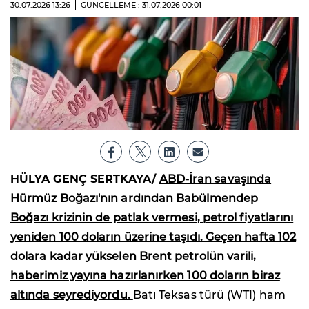
30.07.2026
13:26
GÜNCELLEME : 31.07.2026
00:01
HÜLYA GENÇ SERTKAYA/
ABD-İran savaşında
Hürmüz Boğazı'nın ardından Babülmendep
Boğazı krizinin de patlak vermesi, petrol fiyatlarını
yeniden 100 doların üzerine taşıdı. Geçen hafta 102
dolara kadar yükselen Brent petrolün varili,
haberimiz yayına hazırlanırken 100 doların biraz
altında seyrediyordu.
Batı Teksas türü (WTI) ham