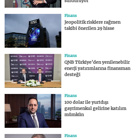
sürdürüyor
Finans
Jeopolitik risklere rağmen
takibi önerilen 29 hisse
Finans
QNB Türkiye’den yenilenebilir
enerji yatırımlarına finansman
desteği
Finans
100 dolar ile yurtdışı
gayrimenkul gelirine katılım
mümkün
Finans