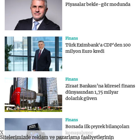
Piyasalar bekle-gör modunda
Finans
Türk Eximbank'a CDP'den 100
milyon Euro kredi
Finans
Ziraat Bankası’na küresel finans
dünyasından 1,75 milyar
dolarlık güven
Finans
Borsada ilk çeyrek bilançoları
X
konuşuluyor
Sitelerimizde reklam ve pazarlama faaliyetlerinin