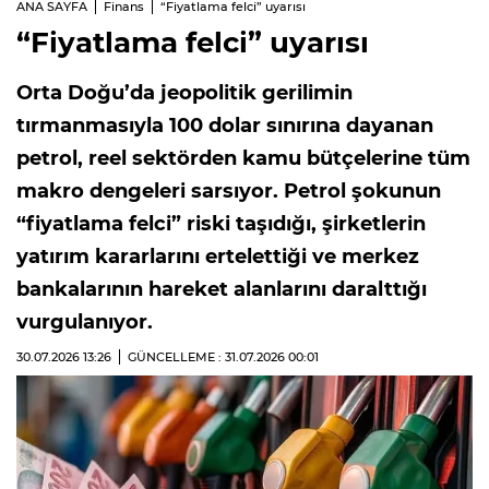
ANA SAYFA
Finans
“Fiyatlama felci” uyarısı
“Fiyatlama felci” uyarısı
Orta Doğu’da jeopolitik gerilimin
tırmanmasıyla 100 dolar sınırına dayanan
petrol, reel sektörden kamu bütçelerine tüm
makro dengeleri sarsıyor. Petrol şokunun
“fiyatlama felci” riski taşıdığı, şirketlerin
yatırım kararlarını ertelettiği ve merkez
bankalarının hareket alanlarını daralttığı
vurgulanıyor.
30.07.2026
13:26
GÜNCELLEME : 31.07.2026
00:01