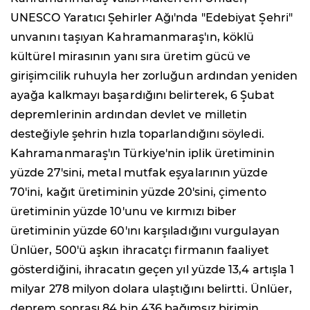
UNESCO Yaratıcı Şehirler Ağı'nda "Edebiyat Şehri"
unvanını taşıyan Kahramanmaraş'ın, köklü
kültürel mirasının yanı sıra üretim gücü ve
girişimcilik ruhuyla her zorluğun ardından yeniden
ayağa kalkmayı başardığını belirterek, 6 Şubat
depremlerinin ardından devlet ve milletin
desteğiyle şehrin hızla toparlandığını söyledi.
Kahramanmaraş'ın Türkiye'nin iplik üretiminin
yüzde 27'sini, metal mutfak eşyalarının yüzde
70'ini, kağıt üretiminin yüzde 20'sini, çimento
üretiminin yüzde 10'unu ve kırmızı biber
üretiminin yüzde 60'ını karşıladığını vurgulayan
Ünlüer, 500'ü aşkın ihracatçı firmanın faaliyet
gösterdiğini, ihracatın geçen yıl yüzde 13,4 artışla 1
milyar 278 milyon dolara ulaştığını belirtti. Ünlüer,
deprem sonrası 84 bin 436 bağımsız birimin