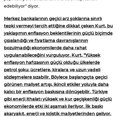
edebiliyor" diyor.
Merkez bankalarının geçici arz şoklarına sınırlı
tepki vermeyi tercih ettiğine dikkat çeken Kurt, bu
yaklaşımın enflasyon beklentilerinin güçlü biçimde
çıpalandığı ve fiyatlama davranışlarının
bozulmadığı ekonomilerde daha rahat
uygulanabileceğini vurguluyor. Kurt, "Yüksek
enflasyon hafızasının güçlü olduğu ülkelerde
petrol şoku; ücretlere, kiralara ve uzun vadeli
sözleşmelere sızabilir. Böylece başlangıçta geçici
görünen maliyet artışı, ikincil etkiler yoluyla daha
kalıcı bir enflasyon baskısına dönüşebilir. Türkiye
gibi enerji ithalatı yüksek ve kur geçişkenliği güçlü
ekonomilerde etki iki aşamalı ilerliyor. İlk baskı
akaryakıt, enerji ve lojistik maliyetlerinden geliyor.