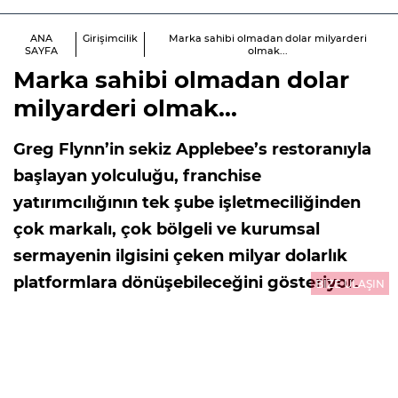
ANA
Girişimcilik
Marka sahibi olmadan dolar milyarderi
SAYFA
olmak...
Marka sahibi olmadan dolar
milyarderi olmak...
Greg Flynn’in sekiz Applebee’s restoranıyla
başlayan yolculuğu, franchise
yatırımcılığının tek şube işletmeciliğinden
çok markalı, çok bölgeli ve kurumsal
sermayenin ilgisini çeken milyar dolarlık
platformlara dönüşebileceğini gösteriyor.
BİZE ULAŞIN
ABD’de 921 milyar doları aşan ekonomik
çıktı üreten franchise ekonomisi, Türkiye
için de yeni bir sermaye ve büyüme
perspektifi sunuyor.