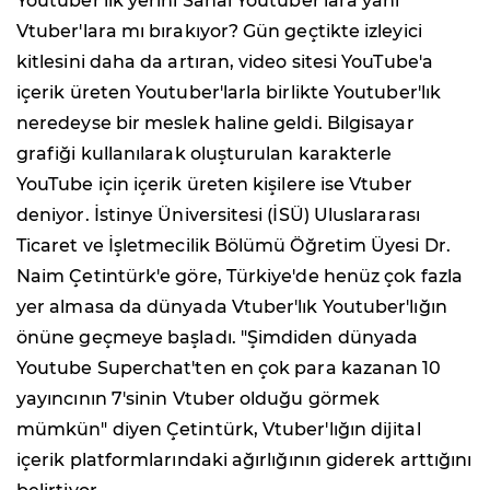
Youtuber'lık yerini Sanal Youtuber'lara yani
Vtuber'lara mı bırakıyor? Gün geçtikte izleyici
kitlesini daha da artıran, video sitesi YouTube'a
içerik üreten Youtuber'larla birlikte Youtuber'lık
neredeyse bir meslek haline geldi. Bilgisayar
grafiği kullanılarak oluşturulan karakterle
YouTube için içerik üreten kişilere ise Vtuber
deniyor. İstinye Üniversitesi (İSÜ) Uluslararası
Ticaret ve İşletmecilik Bölümü Öğretim Üyesi Dr.
Naim Çetintürk'e göre, Türkiye'de henüz çok fazla
yer almasa da dünyada Vtuber'lık Youtuber'lığın
önüne geçmeye başladı. "Şimdiden dünyada
Youtube Superchat'ten en çok para kazanan 10
yayıncının 7'sinin Vtuber olduğu görmek
mümkün" diyen Çetintürk, Vtuber'lığın dijital
içerik platformlarındaki ağırlığının giderek arttığını