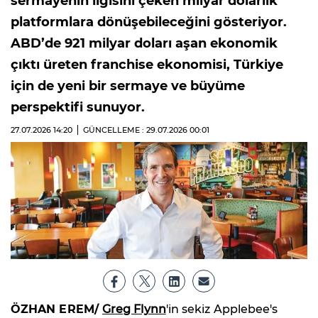
sermayenin ilgisini çeken milyar dolarlık
platformlara dönüşebileceğini gösteriyor.
ABD’de 921 milyar doları aşan ekonomik
çıktı üreten franchise ekonomisi, Türkiye
için de yeni bir sermaye ve büyüme
perspektifi sunuyor.
27.07.2026
14:20
GÜNCELLEME : 29.07.2026
00:01
ÖZHAN EREM/
Greg Flynn
'in sekiz Applebee's