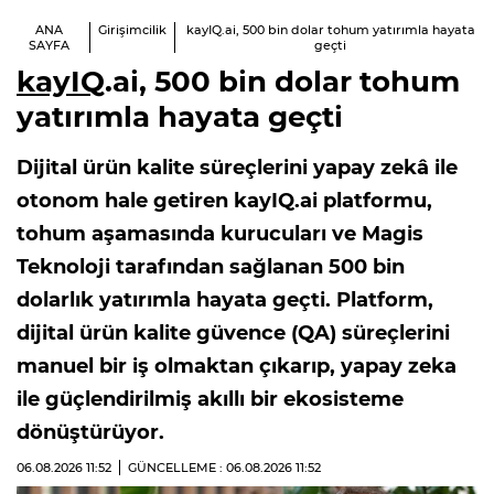
ANA
Girişimcilik
kayIQ.ai, 500 bin dolar tohum yatırımla hayata
SAYFA
geçti
kayIQ
.ai, 500 bin dolar tohum
yatırımla hayata geçti
Dijital ürün kalite süreçlerini yapay zekâ ile
otonom hale getiren kayIQ.ai platformu,
tohum aşamasında kurucuları ve Magis
Teknoloji tarafından sağlanan 500 bin
dolarlık yatırımla hayata geçti. Platform,
dijital ürün kalite güvence (QA) süreçlerini
manuel bir iş olmaktan çıkarıp, yapay zeka
ile güçlendirilmiş akıllı bir ekosisteme
dönüştürüyor.
06.08.2026
11:52
GÜNCELLEME : 06.08.2026
11:52