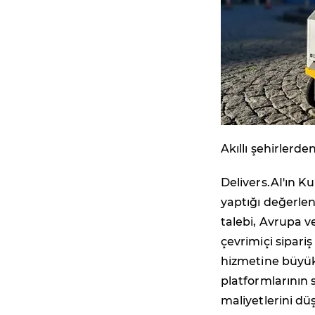
Akıllı şehirlerde
Delivers.AI'ın K
yaptığı değerle
talebi, Avrupa 
çevrimiçi sipariş
hizmetine büyük 
platformlarının 
maliyetlerini dü