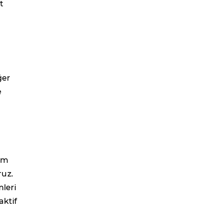
t
ğer
e
şim
ruz.
mleri
aktif