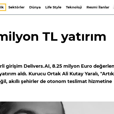
lik
Sektörler
Dünya
Life Style
Teknoloji
Resmi İlanlar
 milyon TL yatırım
rli girişim Delivers.AI, 8.25 milyon Euro değerl
yatırım aldı. Kurucu Ortak Ali Kutay Yaralı, "Artık
ğil, akıllı şehirler de otonom teslimat hizmetine