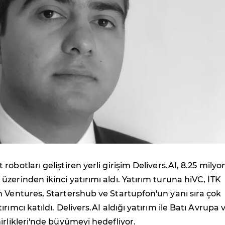
obotları geliştiren yerli girişim Delivers.AI, 8.25 milyo
zerinden ikinci yatırımı aldı. Yatırım turuna hiVC, İTK
 Ventures, Startershub ve Startupfon'un yanı sıra çok
rımcı katıldı. Delivers.AI aldığı yatırım ile Batı Avrupa 
irlikleri'nde büyümeyi hedefliyor.