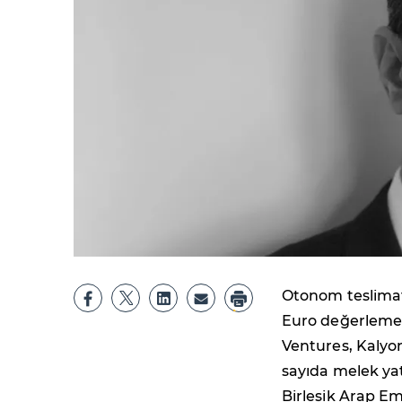
Otonom teslimat r
Euro değerleme ü
Ventures, Kalyon
sayıda melek yatı
Birleşik Arap Em