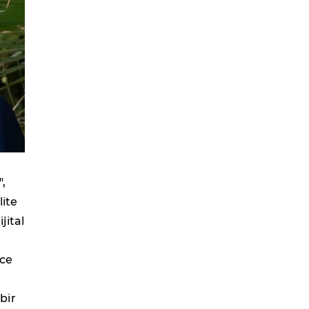
",
lite
ijital
nce
bir