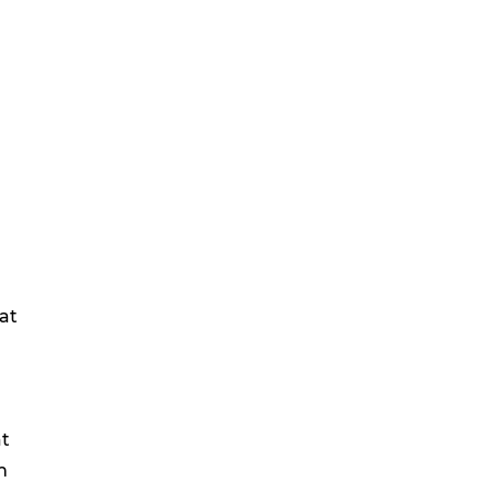
at
at
n