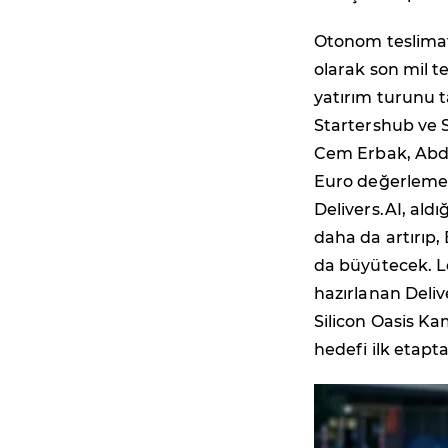
Otonom teslimat 
olarak son mil te
yatırım turunu 
Startershub ve 
Cem Erbak, Abda
Euro değerleme ü
Delivers.AI, aldı
daha da artırıp,
da büyütecek. L
hazırlanan Deliv
Silicon Oasis K
hedefi ilk etap