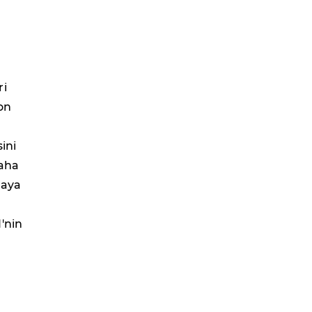
ri
on
ini
daha
maya
'nin