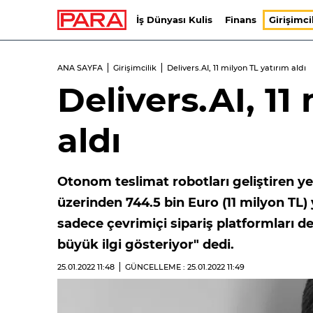
İş Dünyası Kulis
Finans
Girişimci
ANA SAYFA
Girişimcilik
Delivers.AI, 11 milyon TL yatırım aldı
Delivers.AI, 11
aldı
Otonom teslimat robotları geliştiren ye
üzerinden 744.5 bin Euro (11 milyon TL) 
sadece çevrimiçi sipariş platformları de
büyük ilgi gösteriyor" dedi.
25.01.2022
11:48
GÜNCELLEME : 25.01.2022
11:49