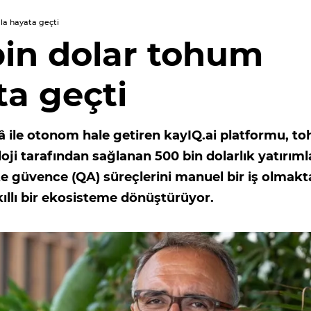
mla hayata geçti
 bin dolar tohum
ta geçti
ekâ ile otonom hale getiren kayIQ.ai platformu, t
ji tarafından sağlanan 500 bin dolarlık yatırıml
lite güvence (QA) süreçlerini manuel bir iş olmak
kıllı bir ekosisteme dönüştürüyor.