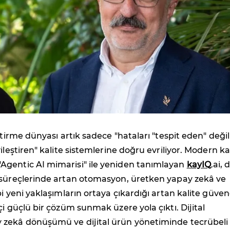
ştirme dünyası artık sadece "hataları "tespit eden" değil
ileştiren" kalite sistemlerine doğru evriliyor. Modern ka
gentic AI mimarisi" ile yeniden tanımlayan
kayIQ
.ai, d
 süreçlerinde artan otomasyon, üretken yapay zekâ ve
bi yeni yaklaşımların ortaya çıkardığı artan kalite güve
çi güçlü bir çözüm sunmak üzere yola çıktı. Dijital
zekâ dönüşümü ve dijital ürün yönetiminde tecrübeli 