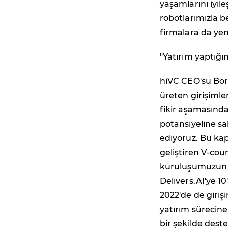
yaşamlarını iyil
robotlarımızla 
firmalara da yen
"Yatırım yaptığım
hiVC CEO'su Bora
üreten girişimle
fikir aşamasınd
potansiyeline sa
ediyoruz. Bu kap
geliştiren V-cou
kuruluşumuzun 1.
Delivers.AI'ye 
2022'de de girişi
yatırım sürecine
bir şekilde dest