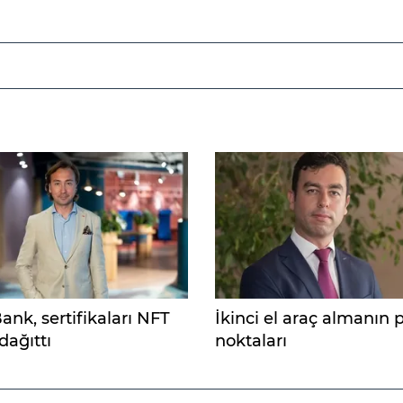
nk, sertifikaları NFT
İkinci el araç almanın 
dağıttı
noktaları