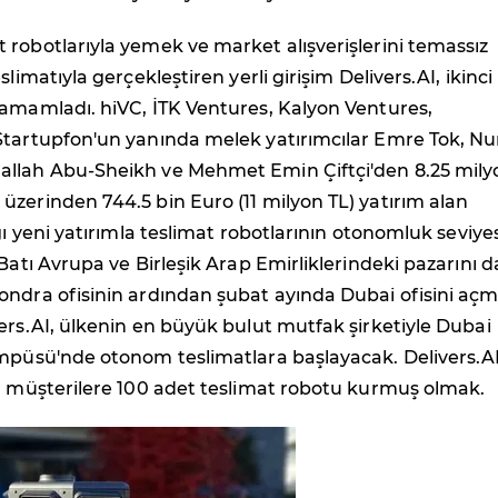
robotlarıyla yemek ve market alışverişlerini temassız
slimatıyla gerçekleştiren yerli girişim Delivers.AI, ikinci
tamamladı. hiVC, İTK Ventures, Kalyon Ventures,
Startupfon'un yanında melek yatırımcılar Emre Tok, Nu
llah Abu-Sheikh ve Mehmet Emin Çiftçi'den 8.25 mily
zerinden 744.5 bin Euro (11 milyon TL) yatırım alan
ğı yeni yatırımla teslimat robotlarının otonomluk seviyes
 Batı Avrupa ve Birleşik Arap Emirliklerindeki pazarını 
ondra ofisinin ardından şubat ayında Dubai ofisini aç
ers.AI, ülkenin en büyük bulut mutfak şirketiyle Dubai
ampüsü'nde otonom teslimatlara başlayacak. Delivers.AI
ta müşterilere 100 adet teslimat robotu kurmuş olmak.