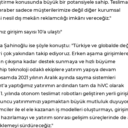
eştirme konusunda büyük bir potansiyele sahip. Teslima
beraber sadece müşterilerimize değil diğer kurumsal
i nesil dış mekân reklamcılığı imkânı vereceğiz."
ız girişim sayısı 10'a ulaştı"
 Şahinoğlu ise şöyle konuştu: "Türkiye ve globalde de
ri çok yakından takip ediyoruz. Erken aşama girişimler
an çıkışına kadar destek sunmaya ve hızlı büyüme
hip teknoloji odaklı ekiplere yatırım yapıya devam
samda 2021 yılının Aralık ayında sayma sistemleri
nt'a yaptığımız yatırımın ardından tam da hiVC olarak
 yılında otonom teslimat robotları geliştiren yerli giri
10'uncu yatırımımızı yapmaktan büyük mutluluk duyuyo
mciler ile el ele kazanan iş modelleri oluşturmayı, girişi
 hazırlamayı ve yatırım sonrası gelişim süreçlerinde de 
eklemeyi sürdüreceğiz."