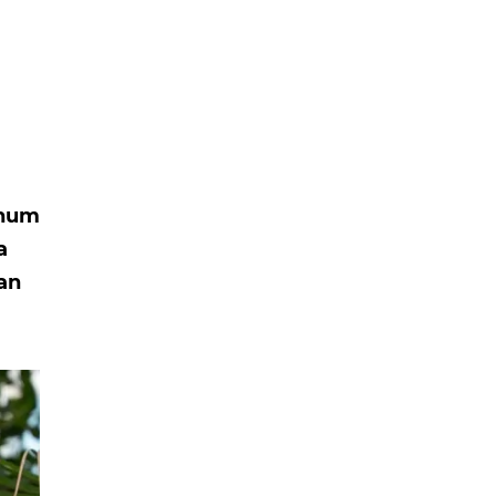
ohum
a
tan