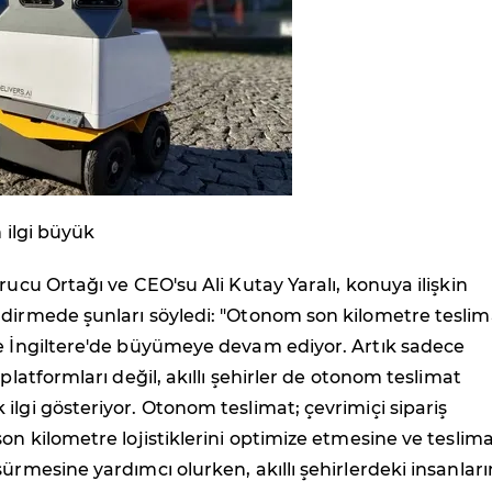
n ilgi büyük
urucu Ortağı ve CEO'su Ali Kutay Yaralı, konuya ilişkin
ndirmede şunları söyledi: "Otonom son kilometre teslim
ve İngiltere'de büyümeye devam ediyor. Artık sadece
 platformları değil, akıllı şehirler de otonom teslimat
ilgi gösteriyor. Otonom teslimat; çevrimiçi sipariş
son kilometre lojistiklerini optimize etmesine ve teslim
şürmesine yardımcı olurken, akıllı şehirlerdeki insanları