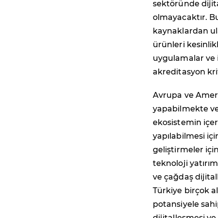
sektöründe diji
olmayacaktır. Bu
kaynaklardan ula
ürünleri kesinlik
uygulamalar ve 
akreditasyon krit
Avrupa ve Amerik
yapabilmekte ve 
ekosistemin içer
yapılabilmesi iç
geliştirmeler içi
teknoloji yatırı
ve çağdaş dijita
Türkiye birçok 
potansiyele sahi
dijitalleşmesi ve