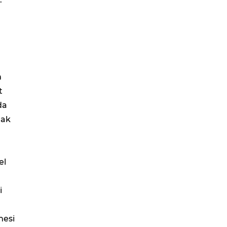
m
t
da
mak
el
.
i
mesi