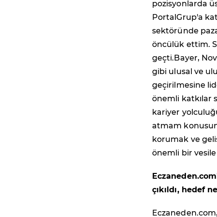
pozisyonlarda üs
PortalGrup'a kat
sektöründe pazar
öncülük ettim. S
geçti.Bayer, Nov
gibi ulusal ve ul
geçirilmesine li
önemli katkılar s
kariyer yolculu
atmam konusunda
korumak ve gel
önemli bir vesile
Eczaneden.com'u
çıkıldı, hedef n
Eczaneden.com, d