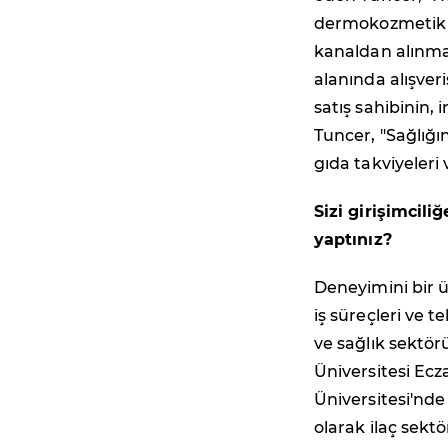
dermokozmetik ve
kanaldan alınmas
alanında alışveri
satış sahibinin,
Tuncer, "Sağlığın
gıda takviyeler
Sizi girişimcili
yaptınız?
Deneyimini bir 
iş süreçleri ve t
ve sağlık sektörü
Üniversitesi Ecza
Üniversitesi'nde
olarak ilaç sekt