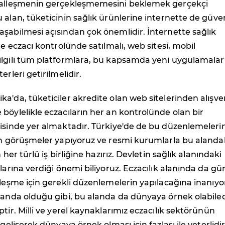
talleşmenin gerçekleşmemesini beklemek gerçekçi
 alan, tüketicinin sağlık ürünlerine internette de güven
şabilmesi açısından çok önemlidir. İnternette sağlık
le eczacı kontrolünde satılmalı, web sitesi, mobil
ilgili tüm platformlara, bu kapsamda yeni uygulamalar
erleri getirilmelidir.
a'da, tüketiciler akredite olan web sitelerinden alışver
böylelikle eczacıların her an kontrolünde olan bir
isinde yer almaktadır. Türkiye'de de bu düzenlemeleri
in görüşmeler yapıyoruz ve resmi kurumlarla bu alanda
n her türlü iş birliğine hazırız. Devletin sağlık alanındaki
mlarına verdiği önemi biliyoruz. Eczacılık alanında da gü
lleşme için gerekli düzenlemelerin yapılacağına inanıyo
alanda olduğu gibi, bu alanda da dünyaya örnek olabile
ptir. Milli ve yerel kaynaklarımız eczacılık sektörünün
 gelişerek dünyaya örnek olması için fazlası ile yeterlidir