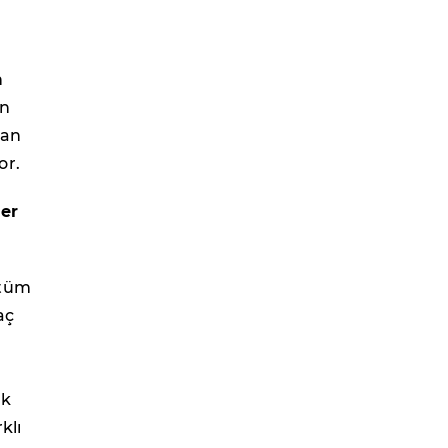
n
en
lan
or.
ler
 tüm
aç
lk
klı