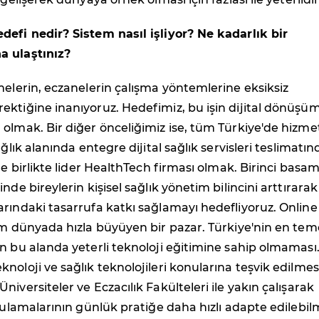
defi nedir? Sistem nasıl işliyor? Ne kadarlık bir
a ulaştınız?
melerin, eczanelerin çalışma yöntemlerine eksiksiz
ktiğine inanıyoruz. Hedefimiz, bu işin dijital dönüşü
olmak. Bir diğer önceliğimiz ise, tüm Türkiye'de hizme
ağlık alanında entegre dijital sağlık servisleri teslimatın
rle birlikte lider HealthTech firması olmak. Birinci basa
nde bireylerin kişisel sağlık yönetim bilincini arttırarak
rındaki tasarrufa katkı sağlamayı hedefliyoruz. Online
üm dünyada hızla büyüyen bir pazar. Türkiye'nin en tem
n bu alanda yeterli teknoloji eğitimine sahip olmaması
noloji ve sağlık teknolojileri konularına teşvik edilmes
iversiteler ve Eczacılık Fakülteleri ile yakın çalışarak
ygulamalarının günlük pratiğe daha hızlı adapte edilebil