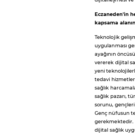
Eczaneden'in he
kapsama alanın
Teknolojik geliş
uygulanması gere
ayağının öncüsü 
vererek dijital s
yeni teknolojile
tedavi hizmetleri
sağlık harcamala
sağlık pazarı, t
sorunu, gençleri
Genç nüfusun tek
gerekmektedir. Ün
dijital sağlık u