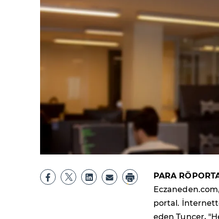
PARA RÖPORTA
Eczaneden.com, 
portal. İnternet
eden Tuncer, "He