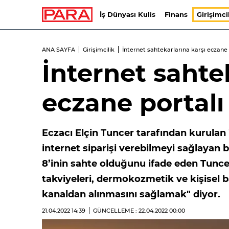
İş Dünyası Kulis
Finans
Girişimci
ANA SAYFA
Girişimcilik
İnternet sahtekarlarına karşı eczane
İnternet sahte
eczane portalı
Eczacı Elçin Tuncer tarafından kurulan
internet siparişi verebilmeyi sağlayan b
8’inin sahte olduğunu ifade eden Tuncer
takviyeleri, dermokozmetik ve kişisel b
kanaldan alınmasını sağlamak" diyor.
21.04.2022
14:39
GÜNCELLEME : 22.04.2022
00:00