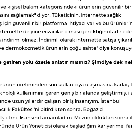
 kişisel bakım kategorisindeki ürünlerin güvenilir bir
ını sağlamak" diyor. Tüketicinin, internette sağlık
ş için güvenilir bir platforma ihtiyacı var ve bu ürünleri
 internette de yine eczacılar olması gerektiğini ifade ed
 indirimi olmaz. İndirimli olarak internette satışa çıkarı
i ve dermokozmetik ürünlerin çoğu sahte" diye konuşuy
ğe getiren yolu özetle anlatır mısınız? Şimdiye dek ne
ürünün üretiminden son kullanıcıya ulaşmasına kadar,
eknoloji kullanımını içeren geniş bir alanda geliştirmiş, il
nde uzun yıllardır çalışan bir iş insanıyım. İstanbul
cılık Fakültesi'ni bitirdikten sonra, Boğaziçi
 İşletme lisansını tamamladım. Mezun olduktan sonra i
öründe Ürün Yöneticisi olarak başladığım kariyerime, far