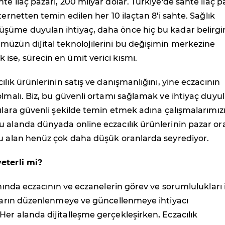
te ilaç pazarı, 200 milyar dolar. Türkiye'de sahte ilaç p
ternetten temin edilen her 10 ilaçtan 8'i sahte. Sağlık
şüme duyulan ihtiyaç, daha önce hiç bu kadar belirgi
müzün dijital teknolojilerini bu değişimin merkezine
se, sürecin en ümit verici kısmı.
ılık ürünlerinin satış ve danışmanlığını, yine eczacının
olmalı. Biz, bu güvenli ortamı sağlamak ve ihtiyaç duyu
cılara güvenli şekilde temin etmek adına çalışmalarımız
 alanda dünyada online eczacılık ürünlerinin pazar or
bu alan henüz çok daha düşük oranlarda seyrediyor.
eterli mi?
anında eczacının ve eczanelerin görev ve sorumlulukları 
nların düzenlenmeye ve güncellenmeye ihtiyacı
er alanda dijitalleşme gerçekleşirken, Eczacılık