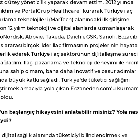
t düzey yöneticilik yaparak devam ettim. 2012 yılında
ıldım ve PortalGrup Healthcare'ı kurarak Türkiye ilaç
lama teknolojileri (MarTech) alanındaki ilk girişime
on 12 yılım teknoloji ve dijital alanlarda uzmanlaşarak
oNordisk, Abbvie, Takeda, Daichii, GSK, Sanofi, Eczacıb
uslararası birçok lider ilaç firmasının projelerinin hayata
derlik ederek Türkiye ilaç sektörünün dijitalleşme sürec
ağladım. İlaç, pazarlama ve teknoloji deneyimi ile hibrit
ğuna sahip olmam, bana daha inovatif ve cesur adımlar
 büyük katkı sağladı. Türkiye'de tüketici sağlığını
iştirmek amacıyla yola çıkan Eczaneden.com'u kurma
 oldu.
n başlangıç hikayesini anlatabilir misiniz? Yola nas
eydi?
ijital sağlık alanında tüketiciyi bilinçlendirmek ve