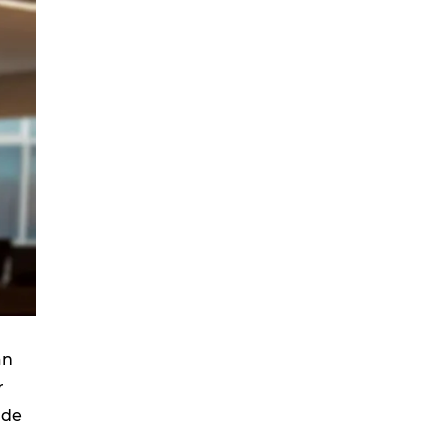
an
r
ade