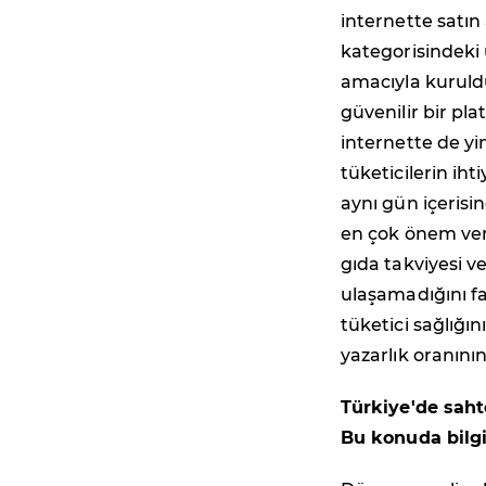
internette satın
kategorisindeki 
amacıyla kuruldu.
güvenilir bir pla
internette de y
tüketicilerin ih
aynı gün içerisi
en çok önem verdi
gıda takviyesi 
ulaşamadığını f
tüketici sağlığı
yazarlık oranını
Türkiye'de saht
Bu konuda bilgi