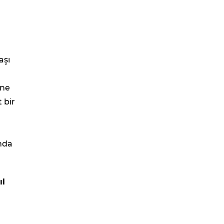
aşı
ine
 bir
mda
ıl