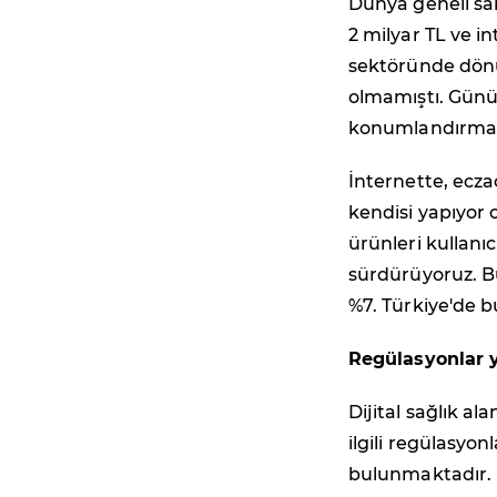
Dünya geneli sah
2 milyar TL ve in
sektöründe dönü
olmamıştı. Günü
konumlandırmak i
İnternette, eczac
kendisi yapıyor 
ürünleri kullanı
sürdürüyoruz. Bu
%7. Türkiye'de 
Regülasyonlar y
Dijital sağlık al
ilgili regülasyo
bulunmaktadır. H